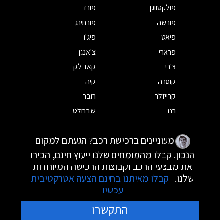
פולקסווגן
פורד
פורשה
פורתינג
פיאט
פיג'ו
פרארי
צ'אנגן
צ'רי
קאדילק
קופרה
קיה
קרייזלר
רובר
רנו
שברולט
מעוניינים ברכישת רכב? הגעתם למקום
הנכון. קבלו מהמומחים שלנו ייעוץ חינם, הכירו
את מבצעי הרכב וקבוצות הרכישה המיוחדות
שלנו.
קבלו מאיתנו בחינם הצעה אטרקטיבית
עכשיו
התקשרו