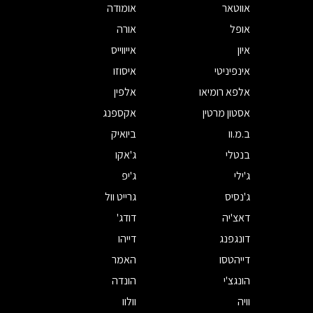
אווטאר
אומודה
אופל
אורה
איון
אייווייס
אינפיניטי
איסוזו
אלפא רומיאו
אלפין
אסטון מרטין
אקספנג
ב.מ.וו
ביואיק
בנטלי
ג'אקו
ג'ילי
ג'יפ
ג'נסיס
גרייט וול
דאצ'יה
דודג'
דונגפנג
דייהו
דייהטסו
האמר
הונגצ'י
הונדה
וויה
וולוו