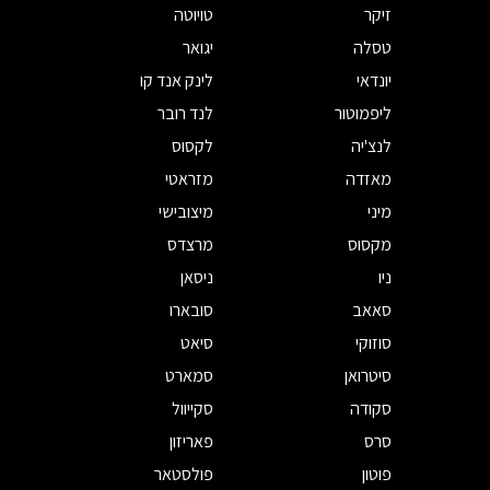
זיקר
טויוטה
טסלה
יגואר
יונדאי
לינק אנד קו
ליפמוטור
לנד רובר
לנצ'יה
לקסוס
מאזדה
מזראטי
מיני
מיצובישי
מקסוס
מרצדס
ניו
ניסאן
סאאב
סובארו
סוזוקי
סיאט
סיטרואן
סמארט
סקודה
סקייוול
סרס
פאריזון
פוטון
פולסטאר