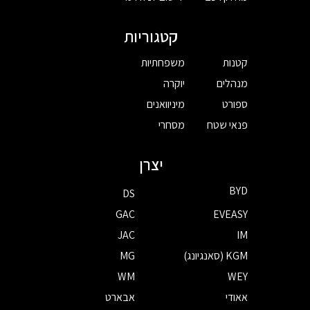
קטגוריות
קטנות
משפחתיות
מנהלים
יוקרה
ספורט
מיניוואנים
פנאי שטח
מסחרי
יצרן
BYD
DS
GAC
EVEASY
JAC
IM
KGM (סאנגיונג)
MG
WM
WEY
אאודי
אבארט