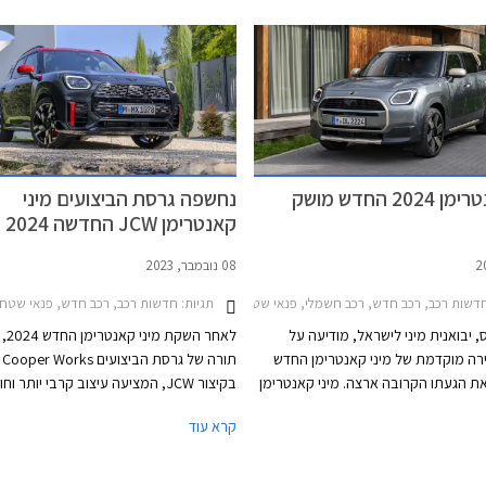
מיני קאנטרימן 2024 החדש מושק
נחשפה גרסת הביצועים מיני
קאנטרימן JCW החדשה 2024
08 נובמבר, 2023
תגיות:
דשות רכב, רכב חדש, רכב חשמלי, פנאי שטח, מיני, מיני קאנטרימן קופר S 2021-2024, מיני קאנטרימן 2024-2026, רכב חשמלימחירון רכב
חדשות רכב, רכב חדש, פנאי שטח, מינימי
 יבואנית מיני לישראל, מודיעה על
לאחר השק
רה מוקדמת של מיני קאנטרימן החדש
לקראת הגעתו הקרובה ארצה. מיני קאנטרימן
בקיצור JCW, המציעה עיצוב קרבי יותר וח
עיצוב אטרקטיבי מתמיד ומוצע
תואמת הודות למ
קרא עוד
בגרסאות חשמל ובנזין, עם 2 רמות אבזור לבחירה.
כפולה וכיול ספורטיבי לשיפור התנהגות הכ
 צמח משמעותית ביחס לקודמו וכעת
מוטורס, יבואנית מיני לישראל, מסרה כי מינ
מתחרה באחיו לפלטפורמה ב.מ.וו X1 וגם ברכבי
קאנטרימן JCW צפויה להגיע ארצה באמ