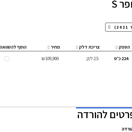
ר S
הספק
צריכת דלק
מחיר
הוסף להשוואה
224
כ״ס
2.5
ל/ק
109,900 ₪