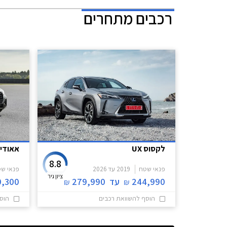
רכבים מתחרים
לקסוס UX
אאודי Q2
8.8
פנאי שטח
2019
עד
2026
פנאי ש
ציון גיר
244,990
עד
279,990
0,300
₪
₪
הוסף להשוואת רכבים
הוס