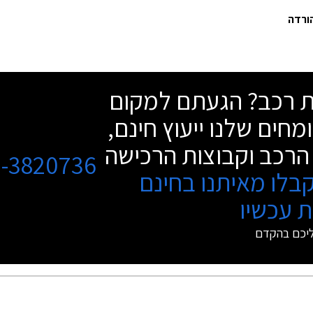
שת רכב? הגעתם למקום
מחים שלנו ייעוץ חינם,
הרכב וקבוצות הרכישה
3-3820736
בלו מאיתנו בחינם
 עכשיו
ליכם בהקדם