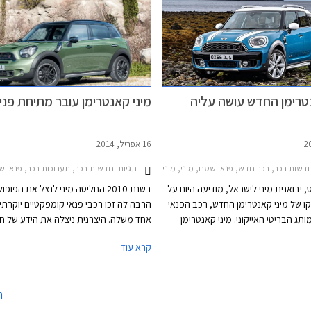
תר אותם ניתן היה לרכוש בישראל, אולם
רה התחרות עם כלים ממותגים עממיים
כגון פיג'ו 3008 PHEV לצד דגמים של מותגי יוקרה
נטרימן החדש עושה עליה
מיני קאנטרימן עובר מתיחת פני
16 אפריל, 2014
תגיות:
שות רכב, רכב חדש, פנאי שטח, מיני, מיני קאנטרימן קופר 2011-2016, מיני קאנטרימן קופר S 2011-2017מחירון רכב
חדשות רכב, תערוכות רכב, פנאי שטח, מיני, מיני קאנטרימן קופר 16
 יבואנית מיני לישראל, מודיעה היום על
בשנת 2010 החליטה מיני לנצל את הפופ
קו של מיני קאנטרימן החדש, רכב הפנאי
הרבה לה זכו רכבי פנאי קומפקטיים יוקרתיים
תג הבריטי האייקוני. מיני קאנטרימן
אחד משלה. היצרנית ניצלה את הידע של ח
 בישראל בכמויות קטנות יחסית ומותג
האם, ב.מ.וו ואת פלטפורמת המיני קלאבמן
קרא עוד
י ומסוגנן. הקאנטרימן החדש שואף
שהוארכה והשיקה את רכב הפנאי הראשון 
קהל היעד בזכות ממדים גדולים יותר,
המותג מיני. כעת, לפני פתיחת תערוכת הר
רווח, אבזור נוחות עשיר, ואבזור בטיחות
לאומית בניו יורק, עובר הקאנטרימן מתיחת
ה
אמצע החיים.