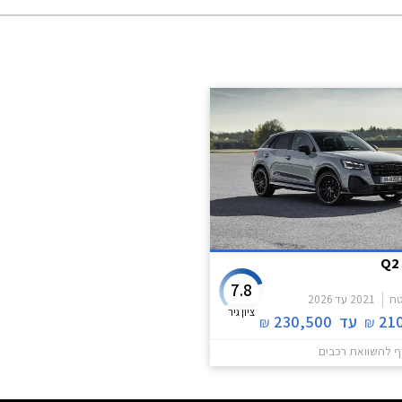
7.8
טח
2021
עד
2026
ציון גיר
21
עד
230,500
₪
₪
ף להשוואת רכבים