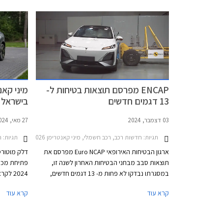
ENCAP מפרסם תוצאות בטיחות ל-
13 דגמים חדשים
בישראל
03 דצמבר, 2024
27 מאי, 2024
תגיות:
חדשות רכב, רכב חשמלי, מיני קאנטרימן 2024-2026, אאודי A5 סדאן 2024-2026, וולוו EX30 2024-2026, ליפמוטור C10 2024-2026, לקסוס LBX 2023-2026סובארו פורסטר 2024-2026
תגיות:
ח
ארגון הבטיחות האירופאי Euro NCAP מפרסם את
דלק מוטורס,
תוצאות סבב מבחני הבטיחות האחרון לשנה זו,
פתיחת מכי
במסגרתו נבדקו לא פחות מ- 13 דגמים חדשים,
2024 
כמחצית מהם כבר משווקים בישראל והשאר צפויים
החדש מציג 
קרא עוד
קרא עוד
להגיע בקרוב. מרבית הדגמים בסבב זה זכו בציון
מרבי של 5 כוכבים, פרט לשני דגמים שקיבלו ציון של
הדור החדש
4 כוכבים - רנו 5 החשמלית שלא הרשימה בסעיף