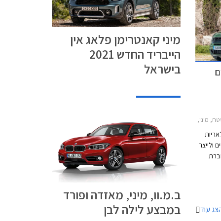
מיני קאנטרימן פלאג אין
הייבריד החדש 2021
בישראל
ם
2011-20, מיני קאנטרימן קופר S 2011-2017תערוכת ניו יורק
ולאריות
 ולייצר
ברת
תחת
כב הבין
ב.מ.וו, מיני, מאזדה ופורד
 פנים של
במבצע לילה לבן
צג עוד