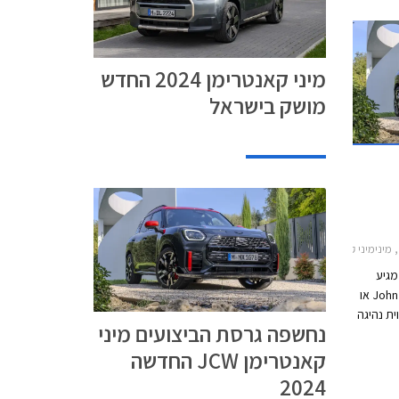
מיני קאנטרימן 2024 החדש
מושק בישראל
ני קאנטרימן 2024-2026
ת מיני קאנטרימן החדש 2024, מגיע
תורה של גרסת הביצועים John Cooper Works או
ווית נהיגה
נחשפה גרסת הביצועים מיני
נוע חזק בהספק 300 כ"ס, הנעה
קאנטרימן JCW החדשה
ביש. דלק
י
2024
צע שנת