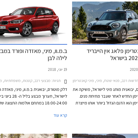
פנאי קומקפטיים אחרים ביניהם מרצדס GLA, אאודי
2024.
טרימן פלאג אין הייבריד
ב.מ.וו, מיני, מאזדה ופורד במב
לילה לבן
19 יוני, 2018
שות רכב, פנאי שטח, מיני, מיני קאנטרימן קופר 2018-2021, מיני קאנטרימן קופר S 2021-2024, מחירון רכבמיני קאנטרימן SE ALL4 PHEV
תגיות:
 פריוס 2019-2021, טויוטה ראב 4 2019-2026, טויוטה היילנדר 2017-2020, מאזדה MX-5 2015-2024, יונדאי טוסון 2021-2024, סובארו XV 2017-2023, קאדילק XT5 2020-2024חלקי חילוף לרכב
מבצעי רכב, קטנות, משפחתיות, מנהלים, פנאי שטח, ב.מ.וו, מיני, מאזדה, פורד, מיני קאנטרימן קופר S 2011-2017, ב.מ.וו סדרה 1 חמש ד
, יבואנית מותג מיני לישראל, משיקה את
דלק מוטורס, יבואנית ב.מ.וו, מיני, מאזדה ו
ימן החדש לאחר שעבר מתיחת פנים.
לישראל, תערוך מבצע בליל
מן הוא הדגם הגדול ביותר אותו מייצרת
18:00-24:00 במתחם אולמות התצוגה ש
מאפשר ללקוחות בעלי משפחות לקבל
במחלף לה גוארדיה בתל אביב. במסגרת 
קרא עוד
ושית ברוח עיצוב הרטרו המקורי של
יוצעו הטבות בשווי של עד 0
ב זה מושק הדגם בישראל עם יחידת
החברה.
דית נטענת בלבד וברמת אבזור אחת.
דגם אחד מרכבי הפלאג אין הייבריד