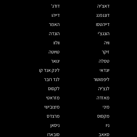
דאצ'יה
דודג'
דונגפנג
דייהו
דייהטסו
האמר
הונגצ'י
הונדה
וויה
וולוו
זיקר
טויוטה
טסלה
יגואר
יונדאי
לינק אנד קו
ליפמוטור
לנד רובר
לנצ'יה
לקסוס
מאזדה
מזראטי
מיני
מיצובישי
מקסוס
מרצדס
ניו
ניסאן
סאאב
סובארו