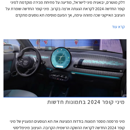
דלק מוטורס, יבואנית מיני לישראל, מודיעה על פתיחת מכירה מוקדמת למיני
קופר החדשה 2024 לקראת הגעתה ארצה בקרוב. מיני קופר החדשה שומרת על
העיצוב האייקוני שכה מזוהה עימה, אך הפעם מוסיפה תא נוסעים מתקדם
וטכנולוגי באופן ניכר ביחס לדור הקודם, הקורץ לדור הצעיר. הדגם מגיע עם מנועי
קרא עוד
חשמל ובנזין בשתי רמות אבזור לבחירה.
מיני קופר 2024 בתמונות חדשות
מיני פרסמה מספר תמונות בודדות המציגות את תא הנוסעים המעניין של מיני
קופר 2024 החדשה לקראת ההשקה הרשמית הקרובה. העיצוב מינימליסטי