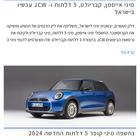
מיני אייסמן, קבריולט, 5 דלתות ו- JCW עכשיו
בישראל
דלק מוטורס, יבואנית מיני לישראל, משלימה את ליין הדגמים של המותג ומשיקה
את הקרוסאובר החשמלי מיני אייסמן, מיני 5 דלתות, מיני קבריולט ולקינוח את
גרסאות הביצועים JCW בתצורת 3 דלתות וקבריולט. אלו מצטרפים לדגמי מיני 3
דלתות ומיני קאנטרי מן אשר נחתו בישראל בחודש מאי האחרון.
קרא עוד
נחשפה מיני קופר 5 דלתות החדשה 2024