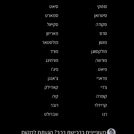
סוזוקי
סיאט
סיטרואן
סמארט
סקודה
סקייוול
סרס
פאריזון
פוטון
פולסטאר
פולקסווגן
פורד
פורשה
פורתינג
פיאט
פיג'ו
פרארי
צ'אנגן
צ'רי
קאדילק
קופרה
קיה
קרייזלר
רובר
רנו
שברולט
מעוניינים ברכישת רכב? הגעתם למקום