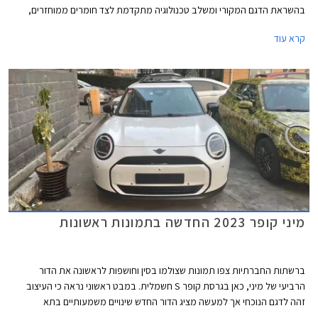
בהשראת הדגם המקורי ומשלב טכנולוגיה מתקדמת לצד חומרים ממוחזרים,
צבעים הקורצים לקהל צעיר, ותאורת אווירה ייחודית המקנים לרכב מראה כמעט
קרא עוד
קונספטואלי.
מיני קופר 2023 החדשה בתמונות ראשונות
ברשתות החברתיות צפו תמונות שצולמו בסין וחושפות לראשונה את הדור
הרביעי של מיני, כאן בגרסת קופר S חשמלית. במבט ראשוני נראה כי העיצוב
זהה לדגם הנוכחי אך למעשה מציג הדור החדש שינויים משמעותיים בתא
הנוסעים ובחלק האחורי.