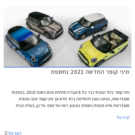
אוויר המתועלים לקירור הבלמים הקדמיים במקום פנסי הערפל. גופי התאורה עם
רקע שחור מבריק מכילים מעתה את תאורת הערפל. מאחור בולט פגוש חדש עם
פנס ערפל מרכזי. פנסי LED אחוריים עם גרפיקת דגל בריטניה - Union Lack
זמינים מעתה כסטנדרט בכל רמות האבזור. מהצד ניתן להבחין בחישוקי 17 ו- 18
אינץ' חדשים, וצבעי מרכב חדשים לרבות צביעה רב גונית לגג המשלבת שני
צבעים.
מיני קופר החדשה 2021 נחשפת
מיני קופר בדור הנוכחי כבר בת 8 ועברה מתיחת פנים בשנת 2018. בנסיבות
סטנדרטיות, הגיעה העת להחליפה בדור חדש אך מיני קופר אינה מכונית
סטנדרטית אלא מכונית נישתית בעיצוב רטרו אל מותי. על כן, בעלת הבית
הבווארית מוצאת לנכון לעדכן במעט את העיצוב המוצלח בתוספת טכנולוגיות
קרא עוד
אשר ישאירו אותה עדכנית בקו החזית לשנים הקרובות.
הצג עוד