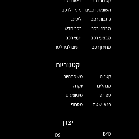
קטלוג רכב
ביטוח רכב
השוואת רכבים
מימון לרכב
כתבות רכב
ליסינג
מבחני רכב
רכב חדש
מבצעי רכב
ייעוץ רכב
מחירון רכב
רישום לניוזלטר
קטגוריות
קטנות
משפחתיות
מנהלים
יוקרה
ספורט
מיניוואנים
פנאי שטח
מסחרי
יצרן
BYD
DS