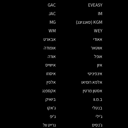
GAC
EVEASY
JAC
IM
KGM (סאנגיונג)
MG
WM
WEY
אאודי
אבארט
אווטאר
אומודה
אופל
אורה
איון
אייווייס
אינפיניטי
איסוזו
אלפא רומיאו
אלפין
אסטון מרטין
אקספנג
ב.מ.וו
ביואיק
בנטלי
ג'אקו
ג'ילי
ג'יפ
ג'נסיס
גרייט וול