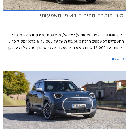
מיני חותכת מחירים באופן משמעותי
דלק מוטורס, יבואנית מיני (MINI) לישראל, מפרסמת מחירון חדש לדגמי מיני
החשמליים המשקפים הוזלה משמעותית של עד 45,000 ₪ בדגמי מיני קופר 3
דלתות, ועד 48,000 ₪ בדגמי מיני אייסמן. נראה כי המהלך מגיע על רקע היקף
מכירות נמוך ורצון למשוך לקוחות אל אולם התצוגה באמצעות מחיר אטרקטיבי
קרא עוד
יותר.