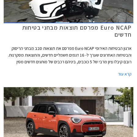
Euro NCAP מפרסם תוצאות מבחני בטיחות
חדשים
ארגון הבטיחות האירופי Euro NCAP מפרסם את תוצאות סבב מבחני הריסוק
והבטיחות האחרונים שערך ל- 16 דגמים חשמליים חדשים, והתוצאות מסקרנות.
רובם קיבלו ציון מרבי של 5 כוכבים, ביניהם רכבים של מותגים חדשים מסין
ומטורקיה שהצליחו להפתיע לטובה. מנגד, מותגים ותיקים מאירופה מאכזבים עם
קרא עוד
ציונים של 4 כוכבים וחלקם כמעט איבדו את הכוכב החמישי.