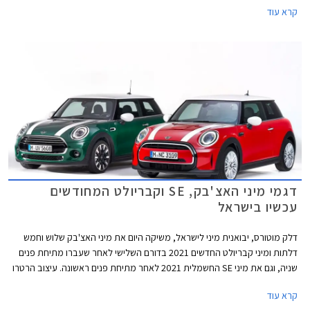
קרא עוד
דגמי מיני האצ'בק, SE וקבריולט המחודשים
עכשיו בישראל
דלק מוטורס, יבואנית מיני לישראל, משיקה היום את מיני האצ'בק שלוש וחמש
דלתות ומיני קבריולט החדשים 2021 בדורם השלישי לאחר שעברו מתיחת פנים
שניה, וגם את מיני SE החשמלית 2021 לאחר מתיחת פנים ראשונה. עיצוב הרטרו
נותר נאמן למקור אך מתחדש בשבכה קדמית גדולה יותר בעיצוב כמעט
קרא עוד
"חשמלי" ואטום עם מסגרת בגוון שחור מבריק. הפגוש הקדמי כולל כעת כונסי