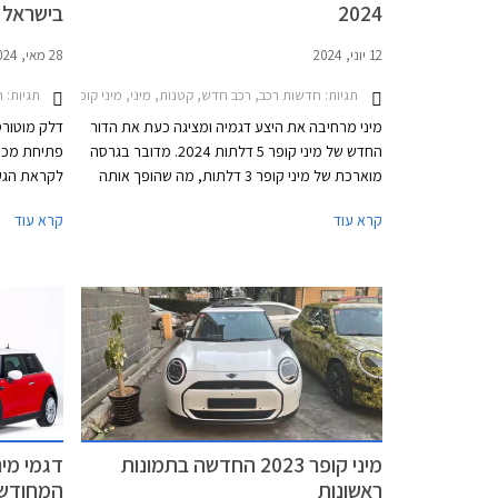
2024
בישראל
12 יוני, 2024
28 מאי, 2024
תגיות:
חדשות רכב, רכב חדש, קטנות, מיני, מיני קופר S חמש דלתות 2021-2024, מיני קופר חמש דלתות 2021-2024מיני קופר חמש דלתות 2024-2026
תגיות:
רכ
מיני מרחיבה את היצע דגמיה ומציגה כעת את הדור
דלק מוטורס,
החדש של מיני קופר 5 דלתות 2024. מדובר בגרסה
מוארכת של מיני קופר 3 דלתות, מה שהופך אותה
לקראת הגע
להרבה יותר שימושית אך גם לפחות שיקית. הדגם
שומרת על ה
קרא עוד
קרא עוד
החדש מושק עם מנועי בנזין בלבד, בעוד גרסת ה- 3
הפעם מוסיפ
דלתות מגיעה גם עם מנועים חשמליים. דלק מוטורס
ניכר ביחס 
היבואנית, מסרה כי מיני קופר 5 דלתות החדשה תגיע
מגיע עם מנ
לישראל בתחילת שנת 2025.
לבחירה.
מיני קופר 2023 החדשה בתמונות
ראשונות
המחודשי