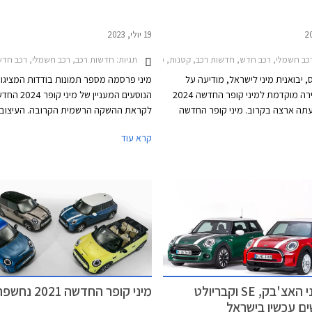
19 יולי, 2023
תגיות:
ב חשמלי, רכב חדש, חדשות רכב, קטנות, מיני, מיני קופר 2021-2024, מיני קופר S 2021-2024, מיני קופר 2024-2026, רכב חשמלימחירון רכב
חדשות רכב, רכב חשמלי, רכב חדש, קטנות, מיני, מיני קופר 2021-2024, מיני קופר 4
 יבואנית מיני לישראל, מודיעה על
מיני פרסמה מספר תמונות בודדות המציגו
פתיחת מכירה מוקדמת למיני קופר החדשה 2024
הנוסעים המעניין של מיני קופ
תה ארצה בקרוב. מיני קופר החדשה
לקראת ההשקה הרשמית הקרובה. העיצוב
עיצוב האייקוני שכה מזוהה עימה, אך
מינימליסטי בהשראת הדגם המקורי ומשלב
קרא עוד
ה תא נוסעים מתקדם וטכנולוגי באופן
טכנולוגיה מתקדמת לצד חומרים ממוחזרים
לדור הקודם, הקורץ לדור הצעיר. הדגם
הקורצים לקהל צעיר, ותאורת אווירה ייחודי
ועי חשמל ובנזין בשתי רמות אבזור
לרכב מראה כמעט קונספטואלי.
דגמי מיני האצ'בק, SE וקבריולט
מיני קופר החדשה 2021 נחשפת
ם עכשיו בישראל