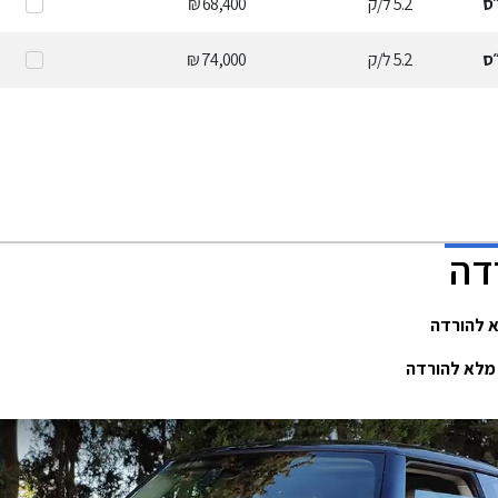
ס
5.2
ל/ק
68,400 ₪
ס
5.2
ל/ק
74,000 ₪