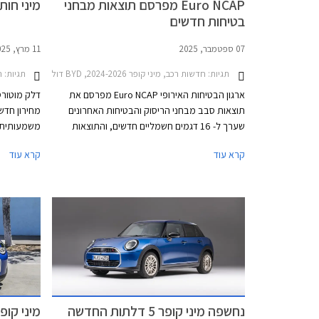
Euro NCAP מפרסם תוצאות מבחני
מיני חות
בטיחות חדשים
07 ספטמבר, 2025
11 מרץ, 2025
תגיות:
חדשות רכב, מיני קופר 2024-2026, BYD דולפין סרף 2025-2026, איון V 2025-2026, אאודי Q4 e-tron 2022-2026, לינק אנד קו 08 2025-2026, פולקסווגן ID. Buzz 2025-2026, ב.מ.וו סדרה 1 חמש דלתות 2024-2026, מיני אייסמן 2024-2026רכב חשמלי
תגיות:
רכ
ארגון הבטיחות האירופי Euro NCAP מפרסם את
תוצאות סבב מבחני הריסוק והבטיחות האחרונים
מחירון חדש
שערך ל- 16 דגמים חשמליים חדשים, והתוצאות
מסקרנות. רובם קיבלו ציון מרבי של 5 כוכבים,
קרא עוד
קרא עוד
ביניהם רכבים של מותגים חדשים מסין ומטורקיה
המהלך מגיע
שהצליחו להפתיע לטובה. מנגד, מותגים ותיקים
למשוך לקוח
מאירופה מאכזבים עם ציונים של 4 כוכבים וחלקם
אטרקטיבי י
כמעט איבדו את הכוכב החמישי.
נחשפה מיני קופר 5 דלתות החדשה