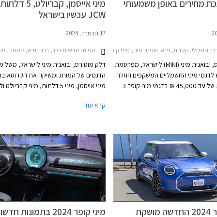
כת מחירים באופן משמעותי
מיני אייסמן, קבריולט, 5 דל
JCW עכשיו בישראל
17 נובמבר, 2024
ב חשמלי, קטנות, פנאי שטח, מיני, מיני קופר 2024-2026, מיני אייסמן 2024-2026, רכב חשמלימחירון רכב
תגיות:
חדשות רכב, רכב חדש, קטנות, פנאי שטח, מיני, מיני JCW 2024-2026, מיני קופר 2024-2026, מיני קופר חמש דלתות 2024-2026, מיני JCW קבריול
דלק מוטורס, יבואנית מיני (MINI) לישראל, מפרסמת
דלק מוטורס, יבואנית מיני לישראל, משלימה
 לדגמי מיני החשמליים המשקפים הוזלה
הדגמים של המותג ומשיקה את הקרוסאובר
משמעותית של עד 45,000 ₪ בדגמי מיני קופר 3
מיני אייסמן, מיני 5 דלתות, מיני קבריו
דלתות, ועד 48,000 ₪ בדגמי מיני אייסמן. נראה כי
גרסאות הביצועים JCW ב
קרא עוד
 על רקע היקף מכירות נמוך ורצון
אלו מצטרפים לדגמי מיני 3 דלתות 
ות אל אולם התצוגה באמצעות מחיר
אשר נחתו בישראל בחודש מאי האחרון.
ותר.
מיני קופר 2024 החדשה מושקת
מיני קופר 2024 בתמונות חדשות