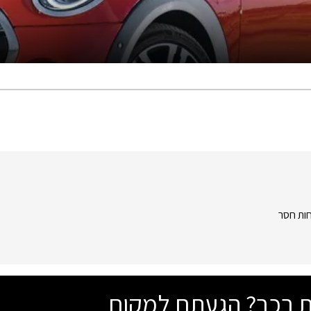
ות חסר
שת רכב? הגעתם למקום