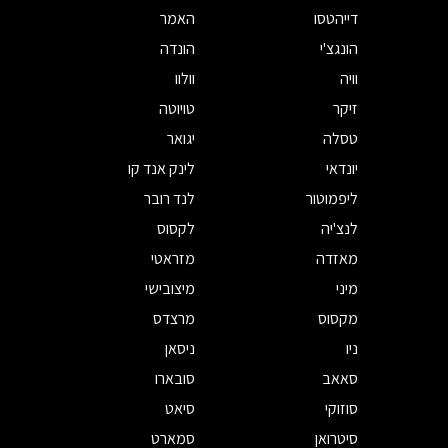
דייהטסו
האמר
הונגצ'י
הונדה
וויה
וולוו
זיקר
טויוטה
טסלה
יגואר
יונדאי
לינק אנד קו
ליפמוטור
לנד רובר
לנצ'יה
לקסוס
מאזדה
מזראטי
מיני
מיצובישי
מקסוס
מרצדס
ניו
ניסאן
סאאב
סובארו
סוזוקי
סיאט
סיטרואן
סמארט