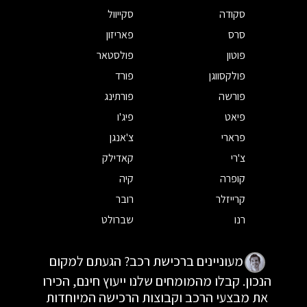
סקודה
סקייוול
סרס
פאריזון
פוטון
פולסטאר
פולקסווגן
פורד
פורשה
פורתינג
פיאט
פיג'ו
פרארי
צ'אנגן
צ'רי
קאדילק
קופרה
קיה
קרייזלר
רובר
רנו
שברולט
מעוניינים ברכישת רכב? הגעתם למקום
הנכון. קבלו מהמומחים שלנו ייעוץ חינם, הכירו
את מבצעי הרכב וקבוצות הרכישה המיוחדות