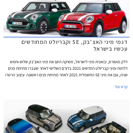
דגמי מיני האצ'בק, SE וקבריולט המחודשים
עכשיו בישראל
דלק מוטורס, יבואנית מיני לישראל, משיקה היום את מיני האצ'בק שלוש וחמש
דלתות ומיני קבריולט החדשים 2021 בדורם השלישי לאחר שעברו מתיחת פנים
שניה, וגם את מיני SE החשמלית 2021 לאחר מתיחת פנים ראשונה. עיצוב הרטרו
נותר נאמן למקור אך מתחדש בשבכה קדמית גדולה יותר בעיצוב כמעט
קרא עוד
"חשמלי" ואטום עם מסגרת בגוון שחור מבריק. הפגוש הקדמי כולל כעת כונסי
אוויר המתועלים לקירור הבלמים הקדמיים במקום פנסי הערפל. גופי התאורה עם
רקע שחור מבריק מכילים מעתה את תאורת הערפל. מאחור בולט פגוש חדש עם
פנס ערפל מרכזי. פנסי LED אחוריים עם גרפיקת דגל בריטניה - Union Lack
זמינים מעתה כסטנדרט בכל רמות האבזור. מהצד ניתן להבחין בחישוקי 17 ו- 18
אינץ' חדשים, וצבעי מרכב חדשים לרבות צביעה רב גונית לגג המשלבת שני
צבעים.