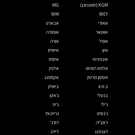
KGM (סאנגיונג)
MG
WM
WEY
אאודי
אבארט
אווטאר
אומודה
אופל
אורה
איון
אייווייס
אינפיניטי
איסוזו
אלפא רומיאו
אלפין
אסטון מרטין
אקספנג
ב.מ.וו
ביואיק
בנטלי
ג'אקו
ג'ילי
ג'יפ
ג'נסיס
גרייט וול
דאצ'יה
דודג'
דונגפנג
דייהו