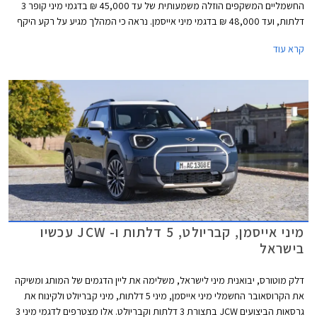
החשמליים המשקפים הוזלה משמעותית של עד 45,000 ₪ בדגמי מיני קופר 3
דלתות, ועד 48,000 ₪ בדגמי מיני אייסמן. נראה כי המהלך מגיע על רקע היקף
מכירות נמוך ורצון למשוך לקוחות אל אולם התצוגה באמצעות מחיר אטרקטיבי
קרא עוד
יותר.
מיני אייסמן, קבריולט, 5 דלתות ו- JCW עכשיו
בישראל
דלק מוטורס, יבואנית מיני לישראל, משלימה את ליין הדגמים של המותג ומשיקה
את הקרוסאובר החשמלי מיני אייסמן, מיני 5 דלתות, מיני קבריולט ולקינוח את
גרסאות הביצועים JCW בתצורת 3 דלתות וקבריולט. אלו מצטרפים לדגמי מיני 3