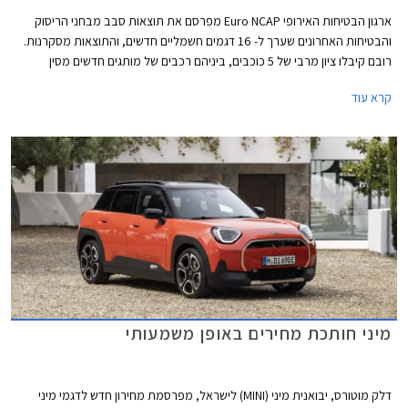
ארגון הבטיחות האירופי Euro NCAP מפרסם את תוצאות סבב מבחני הריסוק
והבטיחות האחרונים שערך ל- 16 דגמים חשמליים חדשים, והתוצאות מסקרנות.
רובם קיבלו ציון מרבי של 5 כוכבים, ביניהם רכבים של מותגים חדשים מסין
ומטורקיה שהצליחו להפתיע לטובה. מנגד, מותגים ותיקים מאירופה מאכזבים עם
קרא עוד
ציונים של 4 כוכבים וחלקם כמעט איבדו את הכוכב החמישי.
מיני חותכת מחירים באופן משמעותי
דלק מוטורס, יבואנית מיני (MINI) לישראל, מפרסמת מחירון חדש לדגמי מיני