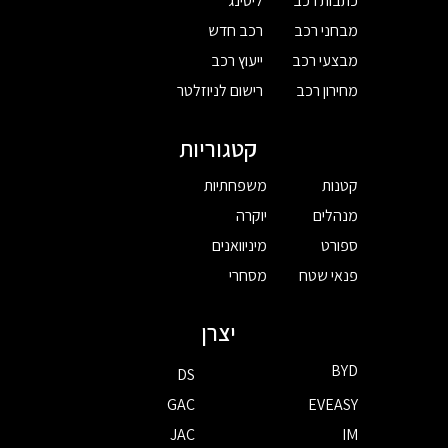
כתבות רכב
ליסינג
מבחני רכב
רכב חדש
מבצעי רכב
ייעוץ רכב
מחירון רכב
רישום לניוזלטר
קטגוריות
קטנות
משפחתיות
מנהלים
יוקרה
ספורט
מיניוואנים
פנאי שטח
מסחרי
יצרן
BYD
DS
GAC
EVEASY
JAC
IM