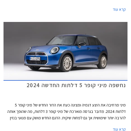
דלתות ומיני קאנטרי מן אשר נחתו בישראל בחודש מאי האחרון.
קרא עוד
נחשפה מיני קופר 5 דלתות החדשה 2024
מיני מרחיבה את היצע דגמיה ומציגה כעת את הדור החדש של מיני קופר 5
דלתות 2024. מדובר בגרסה מוארכת של מיני קופר 3 דלתות, מה שהופך אותה
להרבה יותר שימושית אך גם לפחות שיקית. הדגם החדש מושק עם מנועי בנזין
בלבד, בעוד גרסת ה- 3 דלתות מגיעה גם עם מנועים חשמליים. דלק מוטורס
קרא עוד
היבואנית, מסרה כי מיני קופר 5 דלתות החדשה תגיע לישראל בתחילת שנת