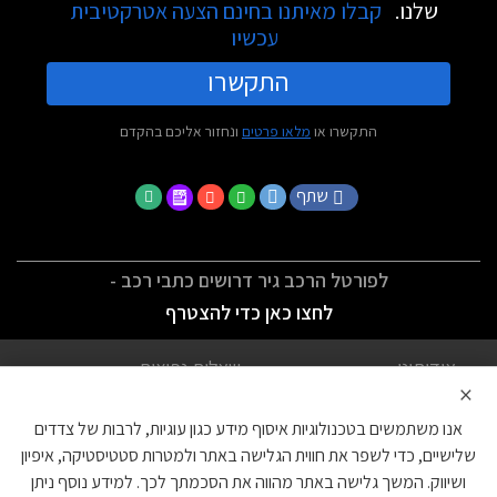
שלנו.
קבלו מאיתנו בחינם הצעה אטרקטיבית
עכשיו
התקשרו
התקשרו או
מלאו פרטים
ונחזור אליכם בהקדם
שתף
לפורטל הרכב גיר דרושים כתבי רכב -
לחצו כאן כדי להצטרף
אודותינו
שאלות נפוצות
×
לתנאי השימוש
מדיניות פרטיות
אנו משתמשים בטכנולוגיות איסוף מידע כגון עוגיות, לרבות של צדדים
הצהרת נגישות
צור קשר
שלישיים, כדי לשפר את חווית הגלישה באתר ולמטרות סטטיסטיקה, איפיון
ושיווק. המשך גלישה באתר מהווה את הסכמתך לכך. למידע נוסף ניתן
עוגיות