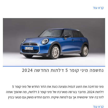
דלתות ומיני קאנטרי מן אשר נחתו בישראל בחודש מאי האחרון.
קרא עוד
נחשפה מיני קופר 5 דלתות החדשה 2024
מיני מרחיבה את היצע דגמיה ומציגה כעת את הדור החדש של מיני קופר 5
דלתות 2024. מדובר בגרסה מוארכת של מיני קופר 3 דלתות, מה שהופך אותה
להרבה יותר שימושית אך גם לפחות שיקית. הדגם החדש מושק עם מנועי בנזין
בלבד, בעוד גרסת ה- 3 דלתות מגיעה גם עם מנועים חשמליים. דלק מוטורס
קרא עוד
היבואנית, מסרה כי מיני קופר 5 דלתות החדשה תגיע לישראל בתחילת שנת