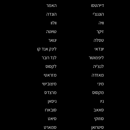
דייהטסו
האמר
הונגצ'י
הונדה
וויה
וולוו
זיקר
טויוטה
טסלה
יגואר
יונדאי
לינק אנד קו
ליפמוטור
לנד רובר
לנצ'יה
לקסוס
מאזדה
מזראטי
מיני
מיצובישי
מקסוס
מרצדס
ניו
ניסאן
סאאב
סובארו
סוזוקי
סיאט
סיטרואן
סמארט