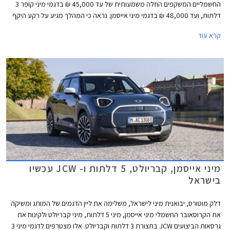
החשמליים המשקפים הוזלה משמעותית של עד 45,000 ₪ בדגמי מיני קופר 3
דלתות, ועד 48,000 ₪ בדגמי מיני אייסמן. נראה כי המהלך מגיע על רקע היקף
מכירות נמוך ורצון למשוך לקוחות אל אולם התצוגה באמצעות מחיר אטרקטיבי
קרא עוד
יותר.
מיני אייסמן, קבריולט, 5 דלתות ו- JCW עכשיו
בישראל
דלק מוטורס, יבואנית מיני לישראל, משלימה את ליין הדגמים של המותג ומשיקה
את הקרוסאובר החשמלי מיני אייסמן, מיני 5 דלתות, מיני קבריולט ולקינוח את
גרסאות הביצועים JCW בתצורת 3 דלתות וקבריולט. אלו מצטרפים לדגמי מיני 3