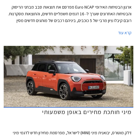
ארגון הבטיחות האירופי Euro NCAP מפרסם את תוצאות סבב מבחני הריסוק
והבטיחות האחרונים שערך ל- 16 דגמים חשמליים חדשים, והתוצאות מסקרנות.
רובם קיבלו ציון מרבי של 5 כוכבים, ביניהם רכבים של מותגים חדשים מסין
ומטורקיה שהצליחו להפתיע לטובה. מנגד, מותגים ותיקים מאירופה מאכזבים עם
קרא עוד
ציונים של 4 כוכבים וחלקם כמעט איבדו את הכוכב החמישי.
מיני חותכת מחירים באופן משמעותי
דלק מוטורס, יבואנית מיני (MINI) לישראל, מפרסמת מחירון חדש לדגמי מיני