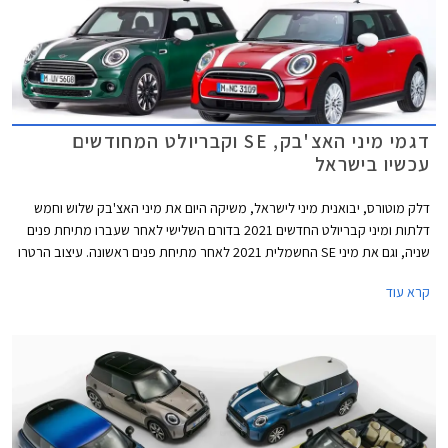
דגמי מיני האצ'בק, SE וקבריולט המחודשים
עכשיו בישראל
דלק מוטורס, יבואנית מיני לישראל, משיקה היום את מיני האצ'בק שלוש וחמש
דלתות ומיני קבריולט החדשים 2021 בדורם השלישי לאחר שעברו מתיחת פנים
שניה, וגם את מיני SE החשמלית 2021 לאחר מתיחת פנים ראשונה. עיצוב הרטרו
נותר נאמן למקור אך מתחדש בשבכה קדמית גדולה יותר בעיצוב כמעט
קרא עוד
"חשמלי" ואטום עם מסגרת בגוון שחור מבריק. הפגוש הקדמי כולל כעת כונסי
אוויר המתועלים לקירור הבלמים הקדמיים במקום פנסי הערפל. גופי התאורה עם
רקע שחור מבריק מכילים מעתה את תאורת הערפל. מאחור בולט פגוש חדש עם
פנס ערפל מרכזי. פנסי LED אחוריים עם גרפיקת דגל בריטניה - Union Lack
זמינים מעתה כסטנדרט בכל רמות האבזור. מהצד ניתן להבחין בחישוקי 17 ו- 18
אינץ' חדשים, וצבעי מרכב חדשים לרבות צביעה רב גונית לגג המשלבת שני
צבעים.