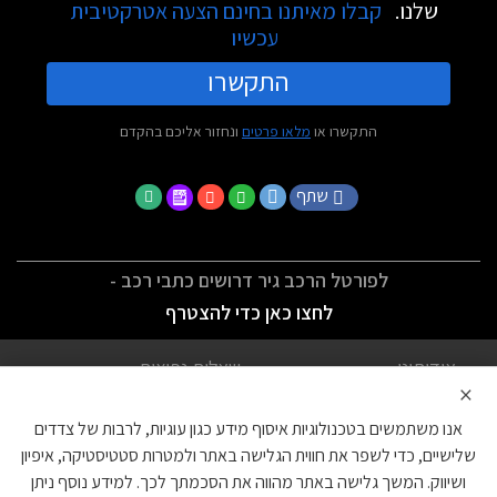
שלנו.
קבלו מאיתנו בחינם הצעה אטרקטיבית
עכשיו
התקשרו
התקשרו או
מלאו פרטים
ונחזור אליכם בהקדם
שתף
לפורטל הרכב גיר דרושים כתבי רכב -
לחצו כאן כדי להצטרף
אודותינו
שאלות נפוצות
×
לתנאי השימוש
מדיניות פרטיות
אנו משתמשים בטכנולוגיות איסוף מידע כגון עוגיות, לרבות של צדדים
הצהרת נגישות
צור קשר
שלישיים, כדי לשפר את חווית הגלישה באתר ולמטרות סטטיסטיקה, איפיון
ושיווק. המשך גלישה באתר מהווה את הסכמתך לכך. למידע נוסף ניתן
עוגיות