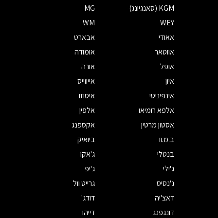
KGM (סאנגיונג)
MG
WM
WEY
אאודי
אבארט
אווטאר
אומודה
אופל
אורה
איון
אייווייס
אינפיניטי
איסוזו
אלפא רומיאו
אלפין
אסטון מרטין
אקספנג
ב.מ.וו
ביואיק
בנטלי
ג'אקו
ג'ילי
ג'יפ
ג'נסיס
גרייט וול
דאצ'יה
דודג'
דונגפנג
דייהו