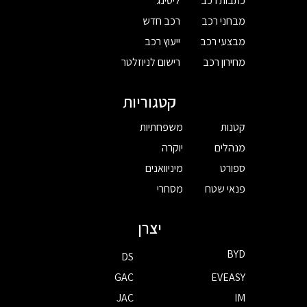
כתבות רכב
ליסינג
מבחני רכב
רכב חדש
מבצעי רכב
ייעוץ רכב
מחירון רכב
רישום לניוזלטר
קטגוריות
קטנות
משפחתיות
מנהלים
יוקרה
ספורט
מיניוואנים
פנאי שטח
מסחרי
יצרן
BYD
DS
GAC
EVEASY
JAC
IM