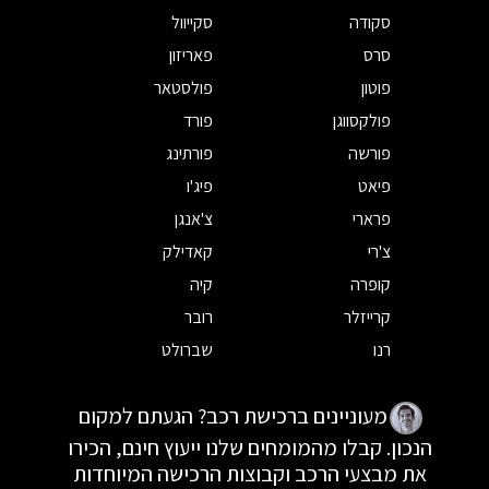
סקודה
סקייוול
סרס
פאריזון
פוטון
פולסטאר
פולקסווגן
פורד
פורשה
פורתינג
פיאט
פיג'ו
פרארי
צ'אנגן
צ'רי
קאדילק
קופרה
קיה
קרייזלר
רובר
רנו
שברולט
מעוניינים ברכישת רכב? הגעתם למקום
הנכון. קבלו מהמומחים שלנו ייעוץ חינם, הכירו
את מבצעי הרכב וקבוצות הרכישה המיוחדות