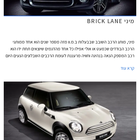
מיני BRICK LANE
מיני, מותג הרכב השובב שבבעלות ב.מ.וו מזה מספר שנים הוא אחד ממותגי
הרכב הבודדים שכמעט או אולי אפילו כל אחד מהדגמים שיוצאים תחת ידו הוא
רכב המספק הנאה בנהיגה וחוויה מרעננת לעומת הרכבים השבלונים הנעים היום
על כבישי ארצנו ובארצות נכר. אם כבר מזכירים את דגמי מיני הנעים בכבישי
קרא עוד
הארץ, זה המקום לספר כי בחמישה החודשים הראשונים של השנה העלתה מיני
242 רכבים המהווים גידול של למעלה מ- 98% לעומת התקופה המקבילה
אשתקד.