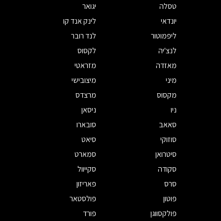
טסלה
יגואר
יונדאי
לינק אנד קו
ליפמוטור
לנד רובר
לנצ'יה
לקסוס
מאזדה
מזראטי
מיני
מיצובישי
מקסוס
מרצדס
ניו
ניסאן
סאאב
סובארו
סוזוקי
סיאט
סיטרואן
סמארט
סקודה
סקייוול
סרס
פאריזון
פוטון
פולסטאר
פולקסווגן
פורד