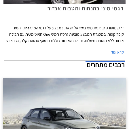
דגמי מיני בהנחות והטבות אבזור
דלק מוטורס יבואנית מיני בישראל יוצאת במבצע על דגמי המיני One והמיני
קופר קופה. במסגרת המבצע מוצעת גרסת המיני One האוטומטית עם חבילת
אבזור ללא תוספת תשלום. חבילת האבזור כוללת חישוקי סגסוגת קלה, גג בצבע
לבן או שחור, חיישני חנייה אחוריים ומדבקות בצבע לבן או שחור לאורך מכסה
קרא עוד
המנוע. מבצע אבזור דומה קיימה היבואנית לפני מספר חודשים על המיני One
הידנית.
רכבים מתחרים