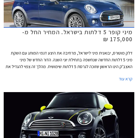
מיני קופר 5 דלתות בישראל. המחיר החל מ-
175,000 ₪
דלק מוטורס, יבואנית מיני לישראל, מרחיבה את היצע דגמי המותג עם השקת
מיני 5 דלתות החדשה שנחשפה בתחילת יוני השנה. הדור החדש של מיני
האצב'ק הינו הראשון שזוכה לגרסת 5 דלתות שימושית. מהלך זה צפוי להגדיל את
המכירות שכן קהל היעד כעת רחב יותר ופונה גם לאותם לקוחות שחשקו במיני
קרא עוד
אופנתית אך פסלו אותה בגלל העדר דלתות מאחור.