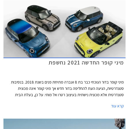
רקע שחור מבריק מכילים מעתה את תאורת הערפל. מאחור בולט פגוש חדש עם
פנס ערפל מרכזי. פנסי LED אחוריים עם גרפיקת דגל בריטניה - Union Lack
זמינים מעתה כסטנדרט בכל רמות האבזור. מהצד ניתן להבחין בחישוקי 17 ו- 18
אינץ' חדשים, וצבעי מרכב חדשים לרבות צביעה רב גונית לגג המשלבת שני
צבעים.
מיני קופר החדשה 2021 נחשפת
מיני קופר בדור הנוכחי כבר בת 8 ועברה מתיחת פנים בשנת 2018. בנסיבות
סטנדרטיות, הגיעה העת להחליפה בדור חדש אך מיני קופר אינה מכונית
סטנדרטית אלא מכונית נישתית בעיצוב רטרו אל מותי. על כן, בעלת הבית
הבווארית מוצאת לנכון לעדכן במעט את העיצוב המוצלח בתוספת טכנולוגיות
קרא עוד
אשר ישאירו אותה עדכנית בקו החזית לשנים הקרובות.