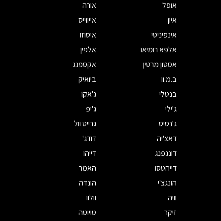
אופל
אורה
איון
אייווייס
אינפיניטי
איסוזו
אלפא רומיאו
אלפין
אסטון מרטין
אקספנג
ב.מ.וו
ביואיק
בנטלי
ג'אקו
ג'ילי
ג'יפ
ג'נסיס
גרייט וול
דאצ'יה
דודג'
דונגפנג
דייהו
דייהטסו
האמר
הונגצ'י
הונדה
וויה
וולוו
זיקר
טויוטה