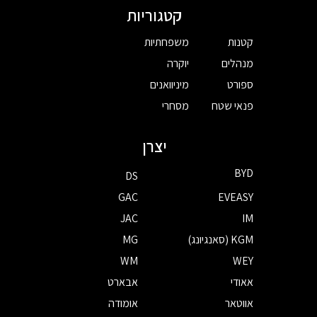
קטגוריות
קטנות
משפחתיות
מנהלים
יוקרה
ספורט
מיניוואנים
פנאי שטח
מסחרי
יצרן
BYD
DS
GAC
EVEASY
JAC
IM
KGM (סאנגיונג)
MG
WM
WEY
אאודי
אבארט
אווטאר
אומודה