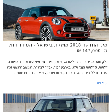
מיני החדשה 2018 מושקת בישראל - המחיר החל
מ- 147,000 ₪
דלק מוטורס, יבואנית מיני לישראל, משיקה את דגמי מיני החדשים בגרסאות 3
דלתות, 5 דלתות וקבריולט, ובארבע רמות אבזור לבחירה. העיצוב החיצוני זכה
לעדכון וכולל יחידות תאורת LED קדמיות עם רקע מושחר, ויחידות תאורה
אחוריות מסוג LED אשר עוצבו בהשראת דגל אנגליה. כל רמות האבזור כוללות
קרא עוד
מעתה תאורת כניסה עם חתימת המותג מיני.