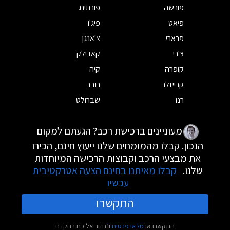
פורשה
פורתינג
פיאט
פיג'ו
פרארי
צ'אנגן
צ'רי
קאדילק
קופרה
קיה
קרייזלר
רובר
רנו
שברולט
מעוניינים ברכישת רכב? הגעתם למקום
הנכון. קבלו מהמומחים שלנו ייעוץ חינם, הכירו
את מבצעי הרכב וקבוצות הרכישה המיוחדות
שלנו.
קבלו מאיתנו בחינם הצעה אטרקטיבית
עכשיו
התקשרו
התקשרו או
מלאו פרטים
ונחזור אליכם בהקדם