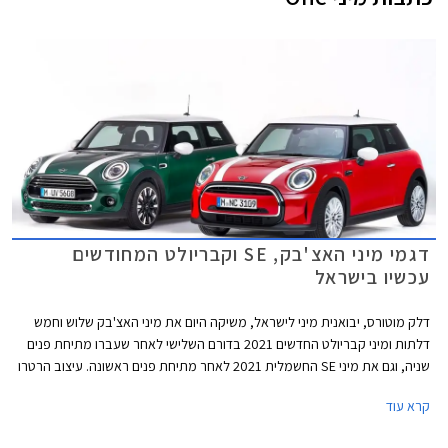
דגמי מיני האצ'בק, SE וקבריולט המחודשים
עכשיו בישראל
דלק מוטורס, יבואנית מיני לישראל, משיקה היום את מיני האצ'בק שלוש וחמש
דלתות ומיני קבריולט החדשים 2021 בדורם השלישי לאחר שעברו מתיחת פנים
שניה, וגם את מיני SE החשמלית 2021 לאחר מתיחת פנים ראשונה. עיצוב הרטרו
נותר נאמן למקור אך מתחדש בשבכה קדמית גדולה יותר בעיצוב כמעט
קרא עוד
"חשמלי" ואטום עם מסגרת בגוון שחור מבריק. הפגוש הקדמי כולל כעת כונסי
אוויר המתועלים לקירור הבלמים הקדמיים במקום פנסי הערפל. גופי התאורה עם