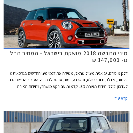
מיני החדשה 2018 מושקת בישראל - המחיר החל
מ- 147,000 ₪
דלק מוטורס, יבואנית מיני לישראל, משיקה את דגמי מיני החדשים בגרסאות 3
דלתות, 5 דלתות וקבריולט, ובארבע רמות אבזור לבחירה. העיצוב החיצוני זכה
לעדכון וכולל יחידות תאורת LED קדמיות עם רקע מושחר, ויחידות תאורה
אחוריות מסוג LED אשר עוצבו בהשראת דגל אנגליה. כל רמות האבזור כוללות
קרא עוד
מעתה תאורת כניסה עם חתימת המותג מיני.