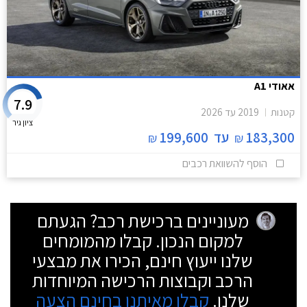
אאודי A1
7.9
קטנות
2019
עד
2026
ציון גיר
183,300
עד
199,600
₪
₪
הוסף להשוואת רכבים
מעוניינים ברכישת רכב? הגעתם
למקום הנכון. קבלו מהמומחים
שלנו ייעוץ חינם, הכירו את מבצעי
הרכב וקבוצות הרכישה המיוחדות
שלנו.
קבלו מאיתנו בחינם הצעה