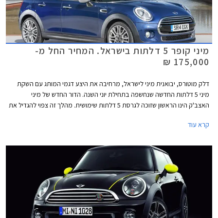
מיני קופר 5 דלתות בישראל. המחיר החל מ-
175,000 ₪
דלק מוטורס, יבואנית מיני לישראל, מרחיבה את היצע דגמי המותג עם השקת
מיני 5 דלתות החדשה שנחשפה בתחילת יוני השנה. הדור החדש של מיני
האצב'ק הינו הראשון שזוכה לגרסת 5 דלתות שימושית. מהלך זה צפוי להגדיל את
המכירות שכן קהל היעד כעת רחב יותר ופונה גם לאותם לקוחות שחשקו במיני
קרא עוד
אופנתית אך פסלו אותה בגלל העדר דלתות מאחור.