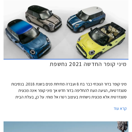
רקע שחור מבריק מכילים מעתה את תאורת הערפל. מאחור בולט פגוש חדש עם
פנס ערפל מרכזי. פנסי LED אחוריים עם גרפיקת דגל בריטניה - Union Lack
זמינים מעתה כסטנדרט בכל רמות האבזור. מהצד ניתן להבחין בחישוקי 17 ו- 18
אינץ' חדשים, וצבעי מרכב חדשים לרבות צביעה רב גונית לגג המשלבת שני
צבעים.
מיני קופר החדשה 2021 נחשפת
מיני קופר בדור הנוכחי כבר בת 8 ועברה מתיחת פנים בשנת 2018. בנסיבות
סטנדרטיות, הגיעה העת להחליפה בדור חדש אך מיני קופר אינה מכונית
סטנדרטית אלא מכונית נישתית בעיצוב רטרו אל מותי. על כן, בעלת הבית
הבווארית מוצאת לנכון לעדכן במעט את העיצוב המוצלח בתוספת טכנולוגיות
קרא עוד
אשר ישאירו אותה עדכנית בקו החזית לשנים הקרובות.