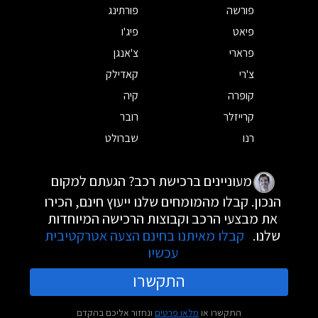
פורשה
פורתינג
פיאט
פיג'ו
פרארי
צ'אנגן
צ'רי
קאדילק
קופרה
קיה
קרייזלר
רובר
רנו
שברולט
מעוניינים ברכישת רכב? הגעתם למקום
הנכון. קבלו מהמומחים שלנו ייעוץ חינם, הכירו
את מבצעי הרכב וקבוצות הרכישה המיוחדות
שלנו.
קבלו מאיתנו בחינם הצעה אטרקטיבית
עכשיו
התקשרו
התקשרו או
מלאו פרטים
ונחזור אליכם בהקדם