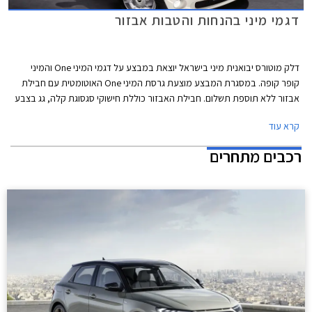
דגמי מיני בהנחות והטבות אבזור
דלק מוטורס יבואנית מיני בישראל יוצאת במבצע על דגמי המיני One והמיני
קופר קופה. במסגרת המבצע מוצעת גרסת המיני One האוטומטית עם חבילת
אבזור ללא תוספת תשלום. חבילת האבזור כוללת חישוקי סגסוגת קלה, גג בצבע
לבן או שחור, חיישני חנייה אחוריים ומדבקות בצבע לבן או שחור לאורך מכסה
קרא עוד
המנוע. מבצע אבזור דומה קיימה היבואנית לפני מספר חודשים על המיני One
הידנית.
רכבים מתחרים