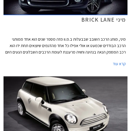
מיני BRICK LANE
מיני, מותג הרכב השובב שבבעלות ב.מ.וו מזה מספר שנים הוא אחד ממותגי
הרכב הבודדים שכמעט או אולי אפילו כל אחד מהדגמים שיוצאים תחת ידו הוא
רכב המספק הנאה בנהיגה וחוויה מרעננת לעומת הרכבים השבלונים הנעים היום
על כבישי ארצנו ובארצות נכר. אם כבר מזכירים את דגמי מיני הנעים בכבישי
קרא עוד
הארץ, זה המקום לספר כי בחמישה החודשים הראשונים של השנה העלתה מיני
242 רכבים המהווים גידול של למעלה מ- 98% לעומת התקופה המקבילה
אשתקד.