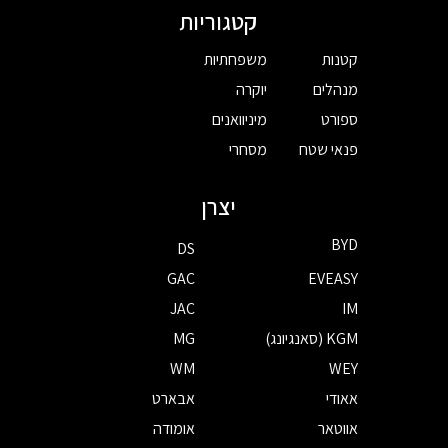
קטגוריות
קטנות
משפחתיות
מנהלים
יוקרה
ספורט
מיניוואנים
פנאי שטח
מסחרי
יצרן
BYD
DS
GAC
EVEASY
JAC
IM
KGM (סאנגיונג)
MG
WM
WEY
אאודי
אבארט
אווטאר
אומודה