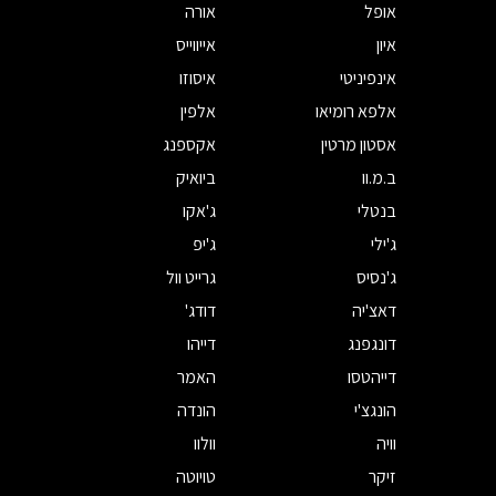
אופל
אורה
איון
אייווייס
אינפיניטי
איסוזו
אלפא רומיאו
אלפין
אסטון מרטין
אקספנג
ב.מ.וו
ביואיק
בנטלי
ג'אקו
ג'ילי
ג'יפ
ג'נסיס
גרייט וול
דאצ'יה
דודג'
דונגפנג
דייהו
דייהטסו
האמר
הונגצ'י
הונדה
וויה
וולוו
זיקר
טויוטה