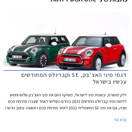
דגמי מיני האצ'בק, SE וקבריולט המחודשים
עכשיו בישראל
דלק מוטורס, יבואנית מיני לישראל, משיקה היום את מיני האצ'בק שלוש וחמש
דלתות ומיני קבריולט החדשים 2021 בדורם השלישי לאחר שעברו מתיחת פנים
שניה, וגם את מיני SE החשמלית 2021 לאחר מתיחת פנים ראשונה. עיצוב הרטרו
נותר נאמן למקור אך מתחדש בשבכה קדמית גדולה יותר בעיצוב כמעט
קרא עוד
"חשמלי" ואטום עם מסגרת בגוון שחור מבריק. הפגוש הקדמי כולל כעת כונסי
אוויר המתועלים לקירור הבלמים הקדמיים במקום פנסי הערפל. גופי התאורה עם