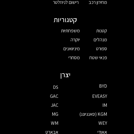
מחירון רכב
רישום לניוזלטר
קטגוריות
קטנות
משפחתיות
מנהלים
יוקרה
ספורט
מיניוואנים
פנאי שטח
מסחרי
יצרן
BYD
DS
GAC
EVEASY
JAC
IM
KGM (סאנגיונג)
MG
WM
WEY
אאודי
אבארט