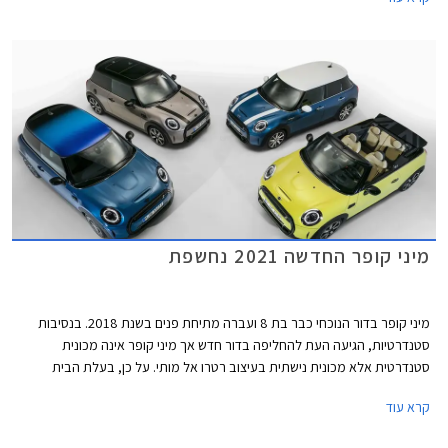
"חשמלי" ואטום עם מסגרת בגוון שחור מבריק. הפגוש הקדמי כולל כעת כונסי
אוויר המתועלים לקירור הבלמים הקדמיים במקום פנסי הערפל. גופי התאורה עם
רקע שחור מבריק מכילים מעתה את תאורת הערפל. מאחור בולט פגוש חדש עם
פנס ערפל מרכזי. פנסי LED אחוריים עם גרפיקת דגל בריטניה - Union Lack
זמינים מעתה כסטנדרט בכל רמות האבזור. מהצד ניתן להבחין בחישוקי 17 ו- 18
אינץ' חדשים, וצבעי מרכב חדשים לרבות צביעה רב גונית לגג המשלבת שני
צבעים.
מיני קופר החדשה 2021 נחשפת
מיני קופר בדור הנוכחי כבר בת 8 ועברה מתיחת פנים בשנת 2018. בנסיבות
סטנדרטיות, הגיעה העת להחליפה בדור חדש אך מיני קופר אינה מכונית
סטנדרטית אלא מכונית נישתית בעיצוב רטרו אל מותי. על כן, בעלת הבית
הבווארית מוצאת לנכון לעדכן במעט את העיצוב המוצלח בתוספת טכנולוגיות
קרא עוד
אשר ישאירו אותה עדכנית בקו החזית לשנים הקרובות.