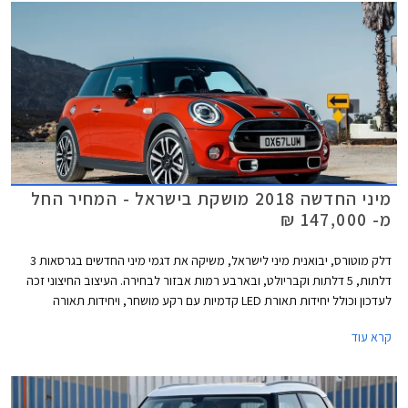
מיני החדשה 2018 מושקת בישראל - המחיר החל
מ- 147,000 ₪
דלק מוטורס, יבואנית מיני לישראל, משיקה את דגמי מיני החדשים בגרסאות 3
דלתות, 5 דלתות וקבריולט, ובארבע רמות אבזור לבחירה. העיצוב החיצוני זכה
לעדכון וכולל יחידות תאורת LED קדמיות עם רקע מושחר, ויחידות תאורה
אחוריות מסוג LED אשר עוצבו בהשראת דגל אנגליה. כל רמות האבזור כוללות
קרא עוד
מעתה תאורת כניסה עם חתימת המותג מיני.