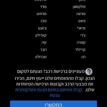
פולקסווגן
פורד
פורשה
פורתינג
פיאט
פיג'ו
פרארי
צ'אנגן
צ'רי
קאדילק
קופרה
קיה
קרייזלר
רובר
רנו
שברולט
מעוניינים ברכישת רכב? הגעתם למקום
הנכון. קבלו מהמומחים שלנו ייעוץ חינם, הכירו
את מבצעי הרכב וקבוצות הרכישה המיוחדות
שלנו.
קבלו מאיתנו בחינם הצעה אטרקטיבית
עכשיו
התקשרו