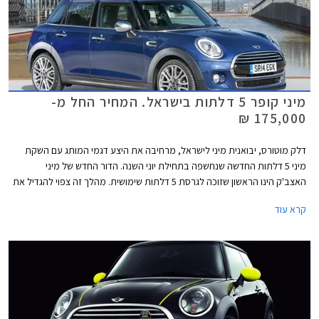
מיני קופר 5 דלתות בישראל. המחיר החל מ-
175,000 ₪
דלק מוטורס, יבואנית מיני לישראל, מרחיבה את היצע דגמי המותג עם השקת
מיני 5 דלתות החדשה שנחשפה בתחילת יוני השנה. הדור החדש של מיני
האצב'ק הינו הראשון שזוכה לגרסת 5 דלתות שימושית. מהלך זה צפוי להגדיל את
המכירות שכן קהל היעד כעת רחב יותר ופונה גם לאותם לקוחות שחשקו במיני
קרא עוד
אופנתית אך פסלו אותה בגלל העדר דלתות מאחור.