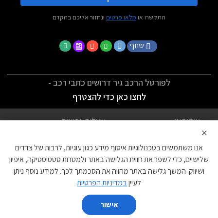
התקשרו או
מלאו פרטים
ונחזור אליכם בהקדם
שתף
לפורטל הרכב גיר דרושים כתבי רכב -
לחצו כאן כדי להצטרף
אודותינו
שאלות נפוצות
×
לתנאי השימוש
מדיניות פרטיות
אנו משתמשים בטכנולוגיות איסוף מידע כגון עוגיות, לרבות של צדדים
הצהרת נגישות
צור קשר
שלישיים, כדי לשפר את חווית הגלישה באתר ולמטרות סטטיסטיקה, איפיון
ושיווק. המשך גלישה באתר מהווה את הסכמתך לכך. למידע נוסף ניתן
עוגיות
לעיין
במדיניות הפרטיות
אישור
השווה