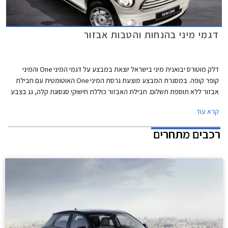
דגמי מיני בהנחות והטבות אבזור
דלק מוטורס יבואנית מיני בישראל יוצאת במבצע על דגמי המיני One והמיני
קופר קופה. במסגרת המבצע מוצעת גרסת המיני One האוטומטית עם חבילת
אבזור ללא תוספת תשלום. חבילת האבזור כוללת חישוקי סגסוגת קלה, גג בצבע
לבן או שחור, חיישני חנייה אחוריים ומדבקות בצבע לבן או שחור לאורך מכסה
קרא עוד
המנוע. מבצע אבזור דומה קיימה היבואנית לפני מספר חודשים על המיני One
הידנית.
רכבים מתחרים