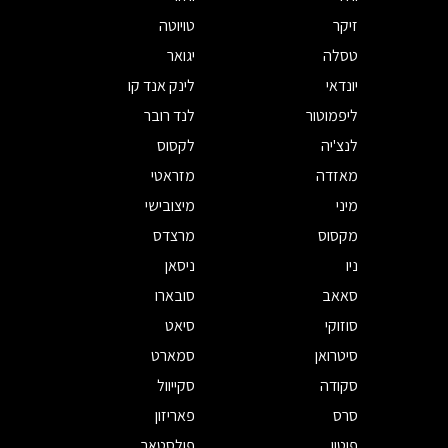
זיקר
טויוטה
טסלה
יגואר
יונדאי
לינק אנד קו
ליפמוטור
לנד רובר
לנצ'יה
לקסוס
מאזדה
מזראטי
מיני
מיצובישי
מקסוס
מרצדס
ניו
ניסאן
סאאב
סובארו
סוזוקי
סיאט
סיטרואן
סמארט
סקודה
סקייוול
סרס
פאריזון
פוטון
פולסטאר