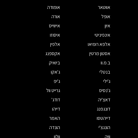
אווטאר
אומודה
אופל
אורה
איון
אייווייס
אינפיניטי
איסוזו
אלפא רומיאו
אלפין
אסטון מרטין
אקספנג
ב.מ.וו
ביואיק
בנטלי
ג'אקו
ג'ילי
ג'יפ
ג'נסיס
גרייט וול
דאצ'יה
דודג'
דונגפנג
דייהו
דייהטסו
האמר
הונגצ'י
הונדה
וויה
וולוו