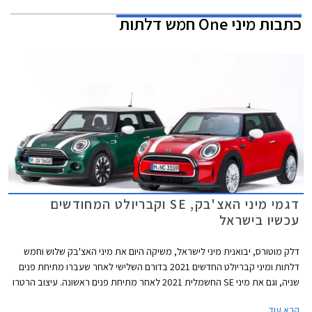
כתבות
מיני One חמש דלתות
דגמי מיני האצ'בק, SE וקבריולט המחודשים
עכשיו בישראל
דלק מוטורס, יבואנית מיני לישראל, משיקה היום את מיני האצ'בק שלוש וחמש
דלתות ומיני קבריולט החדשים 2021 בדורם השלישי לאחר שעברו מתיחת פנים
שניה, וגם את מיני SE החשמלית 2021 לאחר מתיחת פנים ראשונה. עיצוב הרטרו
נותר נאמן למקור אך מתחדש בשבכה קדמית גדולה יותר בעיצוב כמעט
קרא עוד