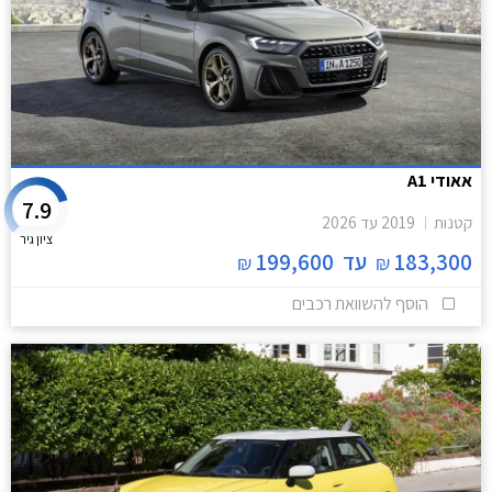
אאודי A1
7.9
קטנות
2019
עד
2026
ציון גיר
183,300
עד
199,600
₪
₪
הוסף להשוואת רכבים