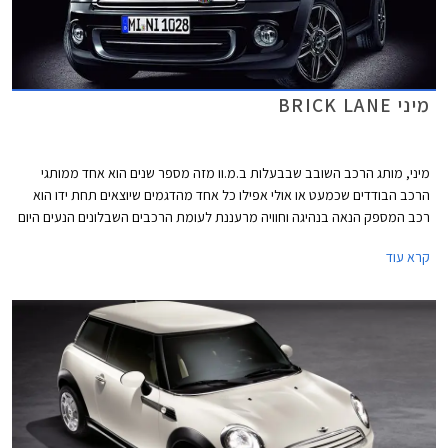
מיני BRICK LANE
מיני, מותג הרכב השובב שבבעלות ב.מ.וו מזה מספר שנים הוא אחד ממותגי
הרכב הבודדים שכמעט או אולי אפילו כל אחד מהדגמים שיוצאים תחת ידו הוא
רכב המספק הנאה בנהיגה וחוויה מרעננת לעומת הרכבים השבלונים הנעים היום
על כבישי ארצנו ובארצות נכר. אם כבר מזכירים את דגמי מיני הנעים בכבישי
קרא עוד
הארץ, זה המקום לספר כי בחמישה החודשים הראשונים של השנה העלתה מיני
242 רכבים המהווים גידול של למעלה מ- 98% לעומת התקופה המקבילה
אשתקד.