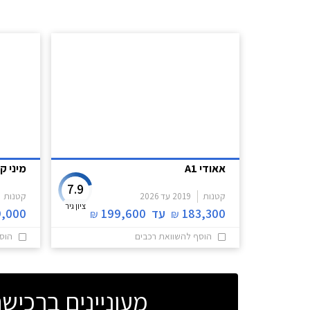
אאודי A1
מיני ק
7.9
קטנות
2019
עד
2026
קטנות
ציון גיר
183,300
עד
199,600
,000
₪
₪
הוסף להשוואת רכבים
הוס
מעוניינים ברכי