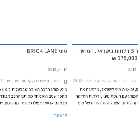
בות.
מיני קופר 5 דלתות בישראל. המחיר
מיני BRICK LANE
17 יוני, 2013
2014ב.מ.וו X2 2018-2024
ות רכב, קטנות, ספורט, מיני, מיני One 2014-2018, מיני One חמש דלתות 2014-2018, מיני קופר S 2014-2018, מיני קופר 2014-2018, מיני קופר חמש דלתות 2014-2018מיני קופר S חמש דלתות 2014-2018
תגיות:
חדשות רכב, קטנות, מיני, מיני One 2012-2014חבילת BRICK LANE
, יבואנית מיני לישראל, מרחיבה את
מיני, מותג הרכב השובב שבבעלות ב.מ.וו 
היצע דגמי המותג עם השקת מיני 5 דלתות החדשה
מספר שנים הוא אחד ממותגי הרכב הבודדי
ילת יוני השנה. הדור החדש של מיני
שכמעט או אולי אפילו כל אחד מהדגמים שי
האצב'ק הינו הראשון שזוכה לגרסת 5 דלתות
תחת ידו הוא רכב המספק הנאה בנהיגה וחוו
קרא עוד
הלך זה צפוי להגדיל את המכירות שכן
מרעננת לעומת הרכבים השבלונים הנעים ה
עת רחב יותר ופונה גם לאותם לקוחות
כבישי ארצנו ובארצות נכר. אם כבר מזכירי
י אופנתית אך פסלו אותה בגלל העדר
דגמי מיני הנעים בכבישי הארץ, זה המקום 
ור.
בחמישה החודשים הראשונים של השנה העל