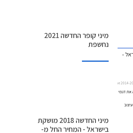
מיני קופר החדשה 2021
נחשפת
בישראל -
 את דגמי
עיצוב
החיצוני זכה לעדכון וכולל יחידות תאורת LED קדמיות
מיני החדשה 2018 מושקת
עם רקע מושחר, ויחידות תאורה אחוריות מסוג LED
 האבזור
בישראל - המחיר החל מ-
תג מיני.