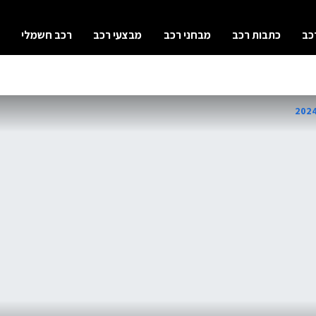
כב
כתבות רכב
מבחני רכב
מבצעי רכב
רכב חשמלי