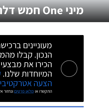
מיני One חמש דלתות
מעוניינים ברכי
הנכון. קבלו מהמו
הכירו את מבצעי 
המיוחדות שלנו.
ק
הצעה אטרקטיבית
התקשרו או
מלאו פרטים
ונחזור א