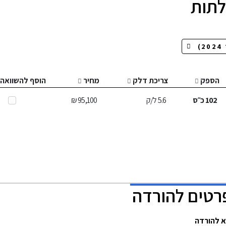
הספק
צריכת דלק
מחיר
הוסף להשוואה
102
כ״ס
5.6
ל/ק
95,100 ₪