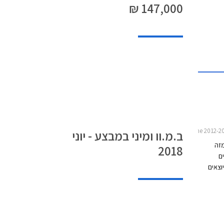
147,000 ₪
ב.מ.וו ומיני במבצע - יוני
מזה
2018
ם
וצאים
יה
יום על
ם את
לספר כי
תה מיני