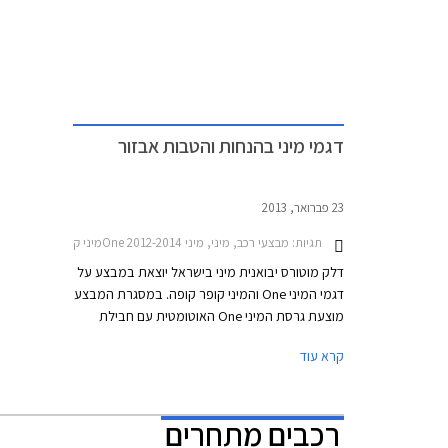
דגמי מיני בהנחות והטבות אבזור
23 פברואר, 2013
תגיות:
מבצעי רכב, מיני, מיני One 2012-2014מיני קופה קופר 2012-2015
דלק מוטורס יבואנית מיני בישראל יוצאת במבצע על
דגמי המיני One והמיני קופר קופה. במסגרת המבצע
מוצעת גרסת המיני One האוטומטית עם חבילת
אבזור ללא תוספת תשלום. חבילת האבזור כוללת
קרא עוד
חישוקי סגסוגת קלה, גג בצבע לבן או שחור, חיישני
חנייה אחוריים ומדבקות בצבע לבן או שחור לאורך
מכסה המנוע. מבצע אבזור דומה קיימה היבואנית
רכבים מתחרים
לפני מספר חודשים על המיני One הידנית.