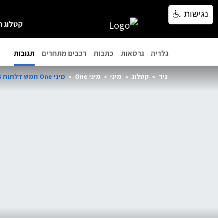
נגישות
נגישות
קטלוג ר
גלריה
גרסאות
כתבות
רכבים מתחרים
תגובות
גיר
קטלוג
מיני
מיני One
מיני One חמש דלתות 2024