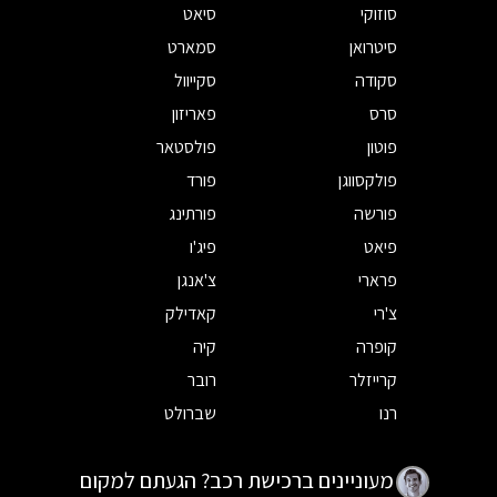
סוזוקי
סיאט
סיטרואן
סמארט
סקודה
סקייוול
סרס
פאריזון
פוטון
פולסטאר
פולקסווגן
פורד
פורשה
פורתינג
פיאט
פיג'ו
פרארי
צ'אנגן
צ'רי
קאדילק
קופרה
קיה
קרייזלר
רובר
רנו
שברולט
מעוניינים ברכישת רכב? הגעתם למקום