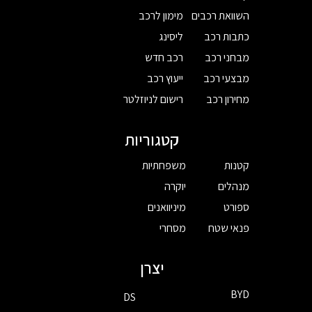
השוואת רכבים
מימון לרכב
כתבות רכב
ליסינג
מבחני רכב
רכב חדש
מבצעי רכב
ייעוץ רכב
מחירון רכב
רישום לניוזלטר
קטגוריות
קטנות
משפחתיות
מנהלים
יוקרה
ספורט
מיניוואנים
פנאי שטח
מסחרי
יצרן
BYD
DS