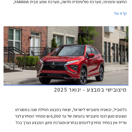
החיצוני והפנימי, מערכת מולטימדיה חדשה, מערכת שמע מבית YAMAHA,
ומספר שינויים לעידון ולשיפור חוויית הנסיעה. הדגם ישווק בשמונה רמות אבזור
קרא עוד
במחיר של החל מ- 191,990 ₪ - זהה לדגם היוצא.
מיצובישי במבצע - ינואר 2025
כלמוביל, יבואנית מיצובישי לישראל, יוצאת במבצע תחילת שנה במסגרתו
מוצעים מגוון דגמי מיצובישי בהנחות של עד 6,000 ₪ ממחיר המחירון לצד
טרייד-אין במחיר מחירון לדגמים נבחרים ומערכת מיגון. המבצע נערך בכל
אולמות התצוגה של מיצובישי בין התאריכים 10-17 בינואר 2025.