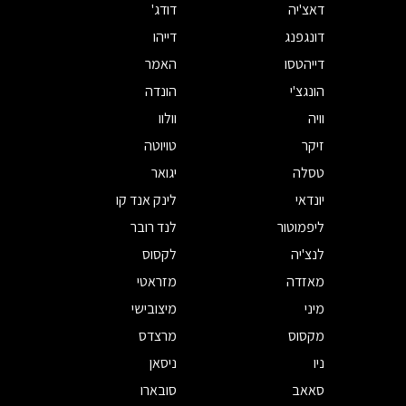
דאצ'יה
דודג'
דונגפנג
דייהו
דייהטסו
האמר
הונגצ'י
הונדה
וויה
וולוו
זיקר
טויוטה
טסלה
יגואר
יונדאי
לינק אנד קו
ליפמוטור
לנד רובר
לנצ'יה
לקסוס
מאזדה
מזראטי
מיני
מיצובישי
מקסוס
מרצדס
ניו
ניסאן
סאאב
סובארו