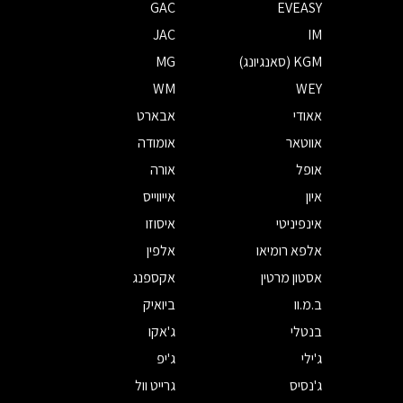
GAC
EVEASY
JAC
IM
KGM (סאנגיונג)
MG
WM
WEY
אאודי
אבארט
אווטאר
אומודה
אופל
אורה
איון
אייווייס
אינפיניטי
איסוזו
אלפא רומיאו
אלפין
אסטון מרטין
אקספנג
ב.מ.וו
ביואיק
בנטלי
ג'אקו
ג'ילי
ג'יפ
ג'נסיס
גרייט וול