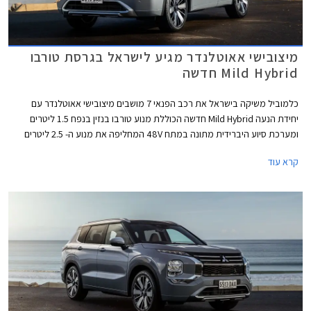
מיצובישי אאוטלנדר מגיע לישראל בגרסת טורבו
Mild Hybrid חדשה
כלמוביל משיקה בישראל את רכב הפנאי 7 מושבים מיצובישי אאוטלנדר עם
יחידת הנעה Mild Hybrid חדשה הכוללת מנוע טורבו בנזין בנפח 1.5 ליטרים
ומערכת סיוע היברידית מתונה במתח 48V המחליפה את מנוע ה- 2.5 ליטרים
האטמוספרי הוותיק אשר משך נהגים שמרנים שמעדיפים להתרחק ממנועי טורבו
קרא עוד
ומנועים חשמליים מחשש לעודף תקלות. יהיה מעניין לראות איך ישפיע המעבר
למנוע מתקדם יותר, על הביקושים ועל קהל היעד. קל לחשוב כי המהלך נועד
לשפר את הביצועים ואת צריכת הדלק אך למעשה על הנייר אין כל שינוי
בביצועים וגם צריכת הדלק שופרה ב- 3.5% בלבד. עם זאת, התמורה למחיר
שופרה. הדגם קיבל תוספות אבזור משמעותיות במחיר זול מבעבר, כאשר גרסת
הכניסה מוצעת במחיר 189,990 ₪.