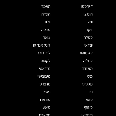
דייהטסו
האמר
הונגצ'י
הונדה
וויה
וולוו
זיקר
טויוטה
טסלה
יגואר
יונדאי
לינק אנד קו
ליפמוטור
לנד רובר
לנצ'יה
לקסוס
מאזדה
מזראטי
מיני
מיצובישי
מקסוס
מרצדס
ניו
ניסאן
סאאב
סובארו
סוזוקי
סיאט
סיטרואן
סמארט