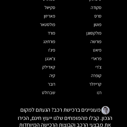
סקודה
סקייוול
סרס
פאריזון
פוטון
פולסטאר
פולקסווגן
פורד
פורשה
פורתינג
פיאט
פיג'ו
פרארי
צ'אנגן
צ'רי
קאדילק
קופרה
קיה
קרייזלר
רובר
רנו
שברולט
מעוניינים ברכישת רכב? הגעתם למקום
הנכון. קבלו מהמומחים שלנו ייעוץ חינם, הכירו
את מבצעי הרכב וקבוצות הרכישה המיוחדות