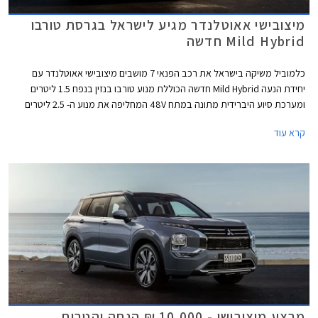
מיצובישי אאוטלנדר מגיע לישראל בגרסת טורבו
Mild Hybrid חדשה
כלמוביל משיקה בישראל את רכב הפנאי 7 מושבים מיצובישי אאוטלנדר עם
יחידת הנעה Mild Hybrid חדשה הכוללת מנוע טורבו בנזין בנפח 1.5 ליטרים
ומערכת סיוע היברידית מתונה במתח 48V המחליפה את מנוע ה- 2.5 ליטרים
האטמוספרי הוותיק אשר משך נהגים שמרנים שמעדיפים להתרחק ממנועי טורבו
קרא עוד
ומנועים חשמליים מחשש לעודף תקלות. יהיה מעניין לראות איך ישפיע המעבר
למנוע מתקדם יותר, על הביקושים ועל קהל היעד. קל לחשוב כי המהלך נועד
לשפר את הביצועים ואת צריכת הדלק אך למעשה על הנייר אין כל שינוי
בביצועים וגם צריכת הדלק שופרה ב- 3.5% בלבד. עם זאת, התמורה למחיר
שופרה. הדגם קיבל תוספות אבזור משמעותיות במחיר זול מבעבר, כאשר גרסת
הכניסה מוצעת במחיר 189,990 ₪.
מבצע מיצובישי - 10,000 ₪ הנחה והטבות