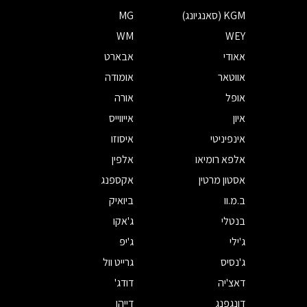
KGM (סאנגיונג)
MG
WM
WEY
אאודי
אבארט
אווטאר
אומודה
אופל
אורה
איון
אייווייס
אינפיניטי
איסוזו
אלפא רומיאו
אלפין
אסטון מרטין
אקספנג
ב.מ.וו
ביואיק
בנטלי
ג'אקו
ג'ילי
ג'יפ
ג'נסיס
גרייט וול
דאצ'יה
דודג'
דונגפנג
דייהו