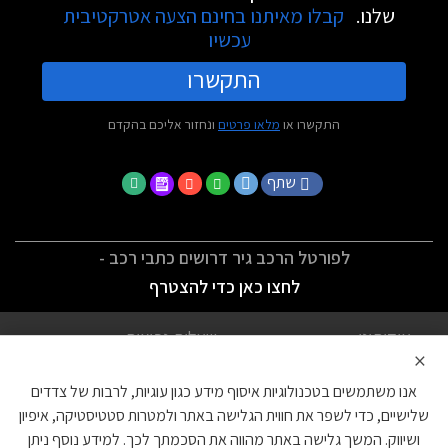
שלנו.
קבלו מאיתנו בחינם הצעה אטרקטיבית
עכשיו
התקשרו
התקשרו או
מלאו פרטים
ונחזור אליכם בהקדם
שתף
לפורטל הרכב גיר דרושים כתבי רכב -
לחצו כאן כדי להצטרף
אודותינו
שאלות נפוצות
×
לתנאי השימוש
מדיניות פרטיות
אנו משתמשים בטכנולוגיות איסוף מידע כגון עוגיות, לרבות של צדדים
הצהרת נגישות
צור קשר
שלישיים, כדי לשפר את חווית הגלישה באתר ולמטרות סטטיסטיקה, איפיון
ושיווק. המשך גלישה באתר מהווה את הסכמתך לכך. למידע נוסף ניתן