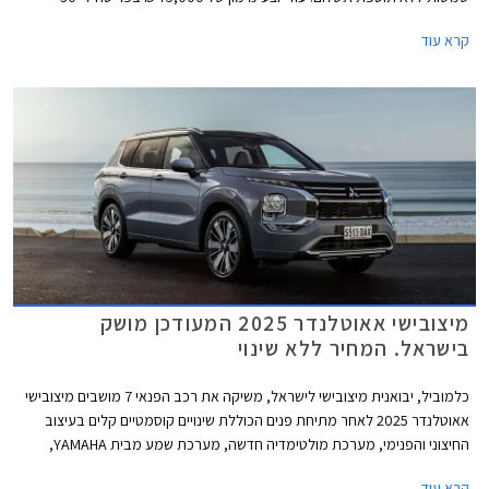
תשלומים ללא ריבית וללא הצמדה. המבצע נערך בכל אולמות התצוגה של
קרא עוד
מיצובישי בין התאריכים 13-20 בפברואר 2026 ומוגבל ל- 100 רכבים.
מיצובישי אאוטלנדר 2025 המעודכן מושק
בישראל. המחיר ללא שינוי
כלמוביל, יבואנית מיצובישי לישראל, משיקה את רכב הפנאי 7 מושבים מיצובישי
אאוטלנדר 2025 לאחר מתיחת פנים הכוללת שינויים קוסמטיים קלים בעיצוב
החיצוני והפנימי, מערכת מולטימדיה חדשה, מערכת שמע מבית YAMAHA,
ומספר שינויים לעידון ולשיפור חוויית הנסיעה. הדגם ישווק בשמונה רמות אבזור
קרא עוד