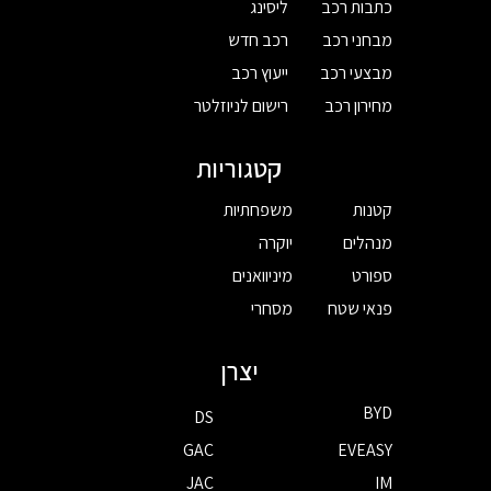
כתבות רכב
ליסינג
מבחני רכב
רכב חדש
מבצעי רכב
ייעוץ רכב
מחירון רכב
רישום לניוזלטר
קטגוריות
קטנות
משפחתיות
מנהלים
יוקרה
ספורט
מיניוואנים
פנאי שטח
מסחרי
יצרן
BYD
DS
GAC
EVEASY
JAC
IM