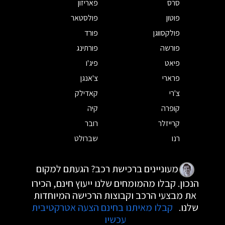
סרס
פאריזון
פוטון
פולסטאר
פולקסווגן
פורד
פורשה
פורתינג
פיאט
פיג'ו
פרארי
צ'אנגן
צ'רי
קאדילק
קופרה
קיה
קרייזלר
רובר
רנו
שברולט
מעוניינים ברכישת רכב? הגעתם למקום
הנכון. קבלו מהמומחים שלנו ייעוץ חינם, הכירו
את מבצעי הרכב וקבוצות הרכישה המיוחדות
שלנו.
קבלו מאיתנו בחינם הצעה אטרקטיבית
עכשיו