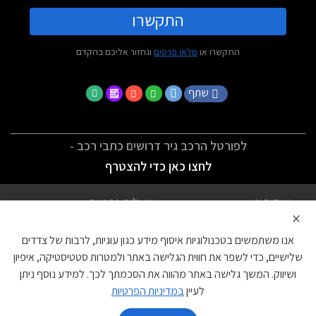
התקשרו
התקשרו או
מלאו פרטים
ונחזור אליכם בהקדם
שתף
לפורטל הרכב גיר דרושים כתבי רכב -
לחצו כאן כדי להצטרף
אודותינו
שאלות נפוצות
×
לתנאי השימוש
מדיניות פרטיות
אנו משתמשים בטכנולוגיות איסוף מידע כגון עוגיות, לרבות של צדדים
הצהרת נגישות
צור קשר
שלישיים, כדי לשפר את חווית הגלישה באתר ולמטרות סטטיסטיקה, איפיון
ושיווק. המשך גלישה באתר מהווה את הסכמתך לכך. למידע נוסף ניתן
עוגיות
לעיין
במדיניות הפרטיות