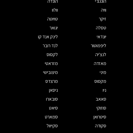
הונגצ'י
הונדה
וויה
וולוו
זיקר
טויוטה
טסלה
יגואר
יונדאי
לינק אנד קו
ליפמוטור
לנד רובר
לנצ'יה
לקסוס
מאזדה
מזראטי
מיני
מיצובישי
מקסוס
מרצדס
ניו
ניסאן
סאאב
סובארו
סוזוקי
סיאט
סיטרואן
סמארט
סקודה
סקייוול