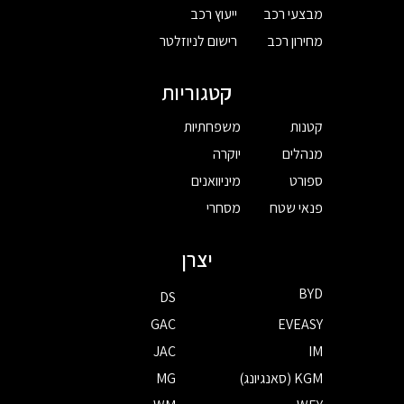
מבצעי רכב
ייעוץ רכב
מחירון רכב
רישום לניוזלטר
קטגוריות
קטנות
משפחתיות
מנהלים
יוקרה
ספורט
מיניוואנים
פנאי שטח
מסחרי
יצרן
BYD
DS
GAC
EVEASY
JAC
IM
KGM (סאנגיונג)
MG