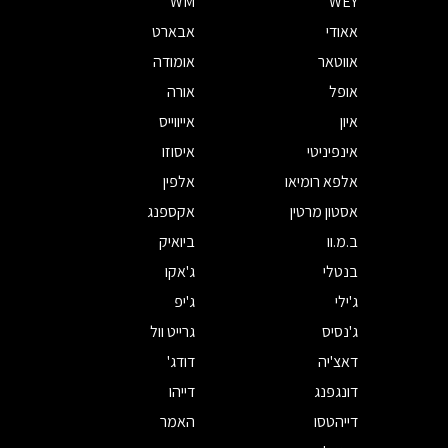
WM
WEY
אאודי
אבארט
אווטאר
אומודה
אופל
אורה
איון
אייווייס
אינפיניטי
איסוזו
אלפא רומיאו
אלפין
אסטון מרטין
אקספנג
ב.מ.וו
ביואיק
בנטלי
ג'אקו
ג'ילי
ג'יפ
ג'נסיס
גרייט וול
דאצ'יה
דודג'
דונגפנג
דייהו
דייהטסו
האמר