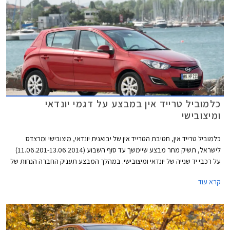
כלמוביל טרייד אין במבצע על דגמי יונדאי
ומיצובישי
כלמוביל טרייד אין, חטיבת הטרייד אין של יבואנית יונדאי, מיצובישי ומרצדס
לישראל, תשיק מחר מבצע שיימשך עד סוף השבוע (11.06.201-13.06.2014)
על רכבי יד שנייה של יונדאי ומיצובישי. במהלך המבצע תעניק החברה הנחות של
עד 10,000 ₪ על דגמי יונדאי i20, יונדאי i30, יונדאי סנטה פה ומיצובישי לנסר.
קרא עוד