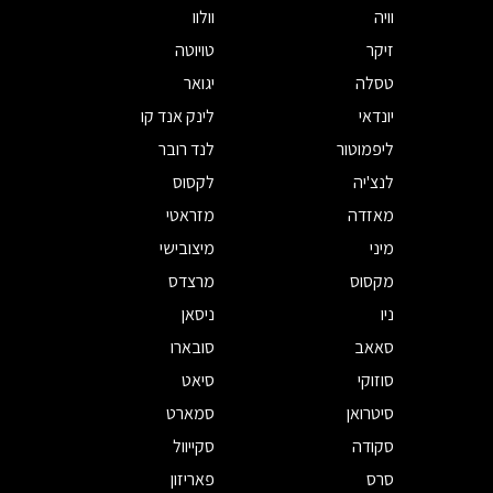
וויה
וולוו
זיקר
טויוטה
טסלה
יגואר
יונדאי
לינק אנד קו
ליפמוטור
לנד רובר
לנצ'יה
לקסוס
מאזדה
מזראטי
מיני
מיצובישי
מקסוס
מרצדס
ניו
ניסאן
סאאב
סובארו
סוזוקי
סיאט
סיטרואן
סמארט
סקודה
סקייוול
סרס
פאריזון