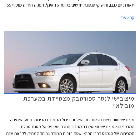
תאורת יום LED, וחישוקי סגסוגת חדשים בקוטר 16 אינץ'. הפגוש החדש מוסיף 55
מ"מ לאורך הכללי שצמח מעט לעומת הדגם היוצא ועומד כעת על 4,640 מ"מ.
קרא עוד
תא הנוסעים לוטש וזכה לתא אחסון חדש בדשבורד וריפודי בד חדשים. יחידת
ההנעה נותרה ללא שינוי וכוללת מנוע בנזין בנפח 1.8 ליטר בהספק 140 כ"ס
המשודך לתיבת הילוכים רציפה בעלת שליטה ידנית מגלגל ההגה.
מיצובישי לנסר ספורטבק מצטיידת במערכת
מובילאיי
מיצובישי חווה בשנים האחרונות הצלחה וגידול מתמיד במכירות. מנוע הצמיחה
המרכזי הוא מיצובישי אאוטלנדר מהדור הנוכחי שטיפס אל פסגת טבלת
המכירות של סגמנט רכבי הפנאי שטח בזכות תמורה גבוהה למחיר. לקראת שנת