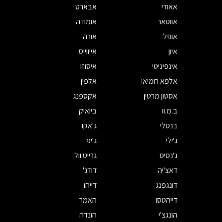
אאודי
אבארט
אווטאר
אומודה
אופל
אורה
איון
אייווייס
אינפיניטי
איסוזו
אלפא רומיאו
אלפין
אסטון מרטין
אקספנג
ב.מ.וו
ביואיק
בנטלי
ג'אקו
ג'ילי
ג'יפ
ג'נסיס
גרייט וול
דאצ'יה
דודג'
דונגפנג
דייהו
דייהטסו
האמר
הונגצ'י
הונדה