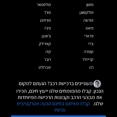
פוטון
פולסטאר
פולקסווגן
פורד
פורשה
פורתינג
פיאט
פיג'ו
פרארי
צ'אנגן
צ'רי
קאדילק
קופרה
קיה
קרייזלר
רובר
רנו
שברולט
מעוניינים ברכישת רכב? הגעתם למקום
הנכון. קבלו מהמומחים שלנו ייעוץ חינם, הכירו
את מבצעי הרכב וקבוצות הרכישה המיוחדות
שלנו.
קבלו מאיתנו בחינם הצעה אטרקטיבית
עכשיו