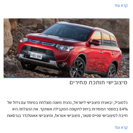
2015 יצאה מיצובישי ישראל בהוזלה משמעותית של שני דגמים - מיצובישי
קרא עוד
אאוטלנדר עם תיבת הילוכים ידנית שמחירו עומד על 129,900 ₪ ומיצובישי
לנסר ספורטבק שהוזל למחיר של 119,900 ₪. מיצובישי לנסר ספורטבק
מצויידת במנוע 1.8 ליטר המפיק 140 כ"ס ומשודך לתיבת הילוכים אוטומטית
רציפה (CVT). תיבת הילוכים זו מאפשרת גם בחירה ידנית מבין שישה יחסי
העברה קבועים דרך מנופים הממוקמים מאחורי גלגל ההגה. מבנה הספורטבק
כולל דלת חמישית וכך מתאפשר קיפול המושבים האחוריים והגדלת נפח תא
המטען בלחיצת כפתור אחת מ- 344 ליטרים ל- 1394 ליטרים.
מיצובישי חותכת מחירים
כלמוביל, יבואנית מיצובישי לישראל, נהנית משנה מוצלחת במיוחד עם גידול של
84% במספר המסירות ביחס לתקופה המקבילה אשתקד. את ההצלחה היא
חייבת למיצובישי ספייס סטאר, מיצובישי אטראז', ומיצובישי אאוטלנדר בגרסאות
האוטומטיות. על מנת להגדיל את מכירות הדגמים הפחות פופולאריים של
קרא עוד
מיצובישי, בחרה היבואנית להוזיל את מחירם ובכך להפוך אותם לתחרותיים