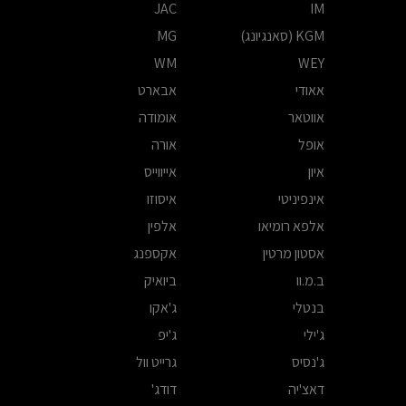
JAC
IM
KGM (סאנגיונג)
MG
WM
WEY
אאודי
אבארט
אווטאר
אומודה
אופל
אורה
איון
אייווייס
אינפיניטי
איסוזו
אלפא רומיאו
אלפין
אסטון מרטין
אקספנג
ב.מ.וו
ביואיק
בנטלי
ג'אקו
ג'ילי
ג'יפ
ג'נסיס
גרייט וול
דאצ'יה
דודג'