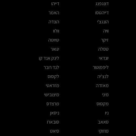
דונגפנג
דייהו
דייהטסו
האמר
הונגצ'י
הונדה
וויה
וולוו
זיקר
טויוטה
טסלה
יגואר
יונדאי
לינק אנד קו
ליפמוטור
לנד רובר
לנצ'יה
לקסוס
מאזדה
מזראטי
מיני
מיצובישי
מקסוס
מרצדס
ניו
ניסאן
סאאב
סובארו
סוזוקי
סיאט