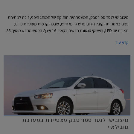
מיצובישי לנסר ספורטבק, המשפחתית הותיקה של המותג היפני, זוכה למתיחת
פנים במסגרתה קיבל הדגם פגוש קדמי חדש, שבכה קדמית מעוטרת כרום,
תאורת יום LED, וחישוקי סגסוגת חדשים בקוטר 16 אינץ'. הפגוש החדש מוסיף 55
מ"מ לאורך הכללי שצמח מעט לעומת הדגם היוצא ועומד כעת על 4,640 מ"מ.
קרא עוד
תא הנוסעים לוטש וזכה לתא אחסון חדש בדשבורד וריפודי בד חדשים. יחידת
ההנעה נותרה ללא שינוי וכוללת מנוע בנזין בנפח 1.8 ליטר בהספק 140 כ"ס
המשודך לתיבת הילוכים רציפה בעלת שליטה ידנית מגלגל ההגה.
מיצובישי לנסר ספורטבק מצטיידת במערכת
מובילאיי