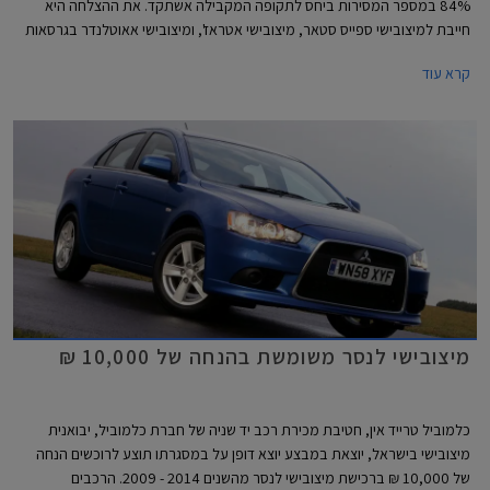
84% במספר המסירות ביחס לתקופה המקבילה אשתקד. את ההצלחה היא
חייבת למיצובישי ספייס סטאר, מיצובישי אטראז', ומיצובישי אאוטלנדר בגרסאות
האוטומטיות. על מנת להגדיל את מכירות הדגמים הפחות פופולאריים של
קרא עוד
מיצובישי, בחרה היבואנית להוזיל את מחירם ובכך להפוך אותם לתחרותיים
ואטרקטיביים יותר בשוק הישראלי.
מיצובישי לנסר משומשת בהנחה של 10,000 ₪
כלמוביל טרייד אין, חטיבת מכירת רכב יד שניה של חברת כלמוביל, יבואנית
מיצובישי בישראל, יוצאת במבצע יוצא דופן על במסגרתו תוצע לרוכשים הנחה
של 10,000 ₪ ברכישת מיצובישי לנסר מהשנים 2014 - 2009. הרכבים