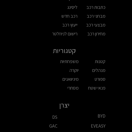
כתבות רכב
ליסינג
מבחני רכב
רכב חדש
מבצעי רכב
ייעוץ רכב
מחירון רכב
רישום לניוזלטר
קטגוריות
קטנות
משפחתיות
מנהלים
יוקרה
ספורט
מיניוואנים
פנאי שטח
מסחרי
יצרן
BYD
DS
GAC
EVEASY