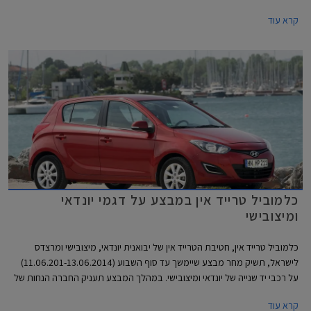
המשתתפים במבצע הינם מיד ראשונה ומבעלות פרטית. ההנחה היא ממחיר
קרא עוד
מחירון לוי יצחק העדכני ביום הרכישה.
כלמוביל טרייד אין במבצע על דגמי יונדאי
ומיצובישי
כלמוביל טרייד אין, חטיבת הטרייד אין של יבואנית יונדאי, מיצובישי ומרצדס
לישראל, תשיק מחר מבצע שיימשך עד סוף השבוע (11.06.201-13.06.2014)
על רכבי יד שנייה של יונדאי ומיצובישי. במהלך המבצע תעניק החברה הנחות של
עד 10,000 ₪ על דגמי יונדאי i20, יונדאי i30, יונדאי סנטה פה ומיצובישי לנסר.
קרא עוד