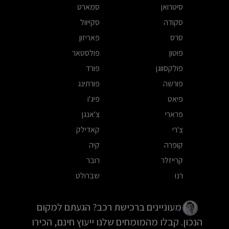
סיטרואן
סמארט
סקודה
סקייוול
סרס
פאריזון
פוטון
פולסטאר
פולקסווגן
פורד
פורשה
פורתינג
פיאט
פיג'ו
פרארי
צ'אנגן
צ'רי
קאדילק
קופרה
קיה
קרייזלר
רובר
רנו
שברולט
מעוניינים ברכישת רכב? הגעתם למקום
הנכון. קבלו מהמומחים שלנו ייעוץ חינם, הכירו