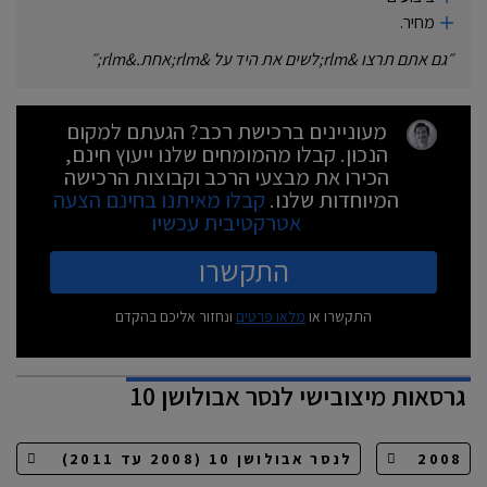
‏מחיר.‏
״
גם אתם תרצו &rlm;לשים את היד על &rlm;אחת.&rlm;
״
מעוניינים ברכישת רכב? הגעתם למקום
הנכון. קבלו מהמומחים שלנו ייעוץ חינם,
הכירו את מבצעי הרכב וקבוצות הרכישה
המיוחדות שלנו.
קבלו מאיתנו בחינם הצעה
אטרקטיבית עכשיו
התקשרו
התקשרו או
מלאו פרטים
ונחזור אליכם בהקדם
גרסאות
מיצובישי לנסר אבולושן 10