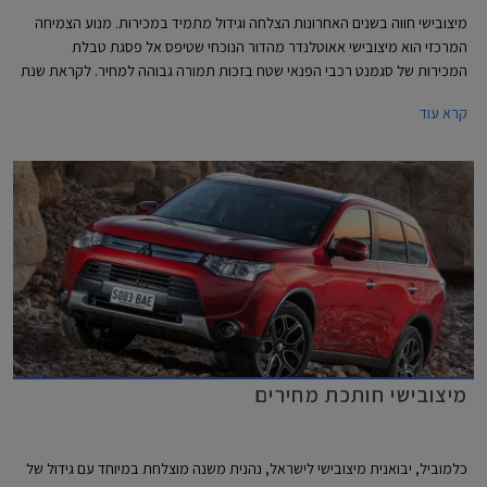
מיצובישי חווה בשנים האחרונות הצלחה וגידול מתמיד במכירות. מנוע הצמיחה
המרכזי הוא מיצובישי אאוטלנדר מהדור הנוכחי שטיפס אל פסגת טבלת
המכירות של סגמנט רכבי הפנאי שטח בזכות תמורה גבוהה למחיר. לקראת שנת
2015 יצאה מיצובישי ישראל בהוזלה משמעותית של שני דגמים - מיצובישי
קרא עוד
אאוטלנדר עם תיבת הילוכים ידנית שמחירו עומד על 129,900 ₪ ומיצובישי
לנסר ספורטבק שהוזל למחיר של 119,900 ₪. מיצובישי לנסר ספורטבק
מצויידת במנוע 1.8 ליטר המפיק 140 כ"ס ומשודך לתיבת הילוכים אוטומטית
רציפה (CVT). תיבת הילוכים זו מאפשרת גם בחירה ידנית מבין שישה יחסי
העברה קבועים דרך מנופים הממוקמים מאחורי גלגל ההגה. מבנה הספורטבק
כולל דלת חמישית וכך מתאפשר קיפול המושבים האחוריים והגדלת נפח תא
המטען בלחיצת כפתור אחת מ- 344 ליטרים ל- 1394 ליטרים.
מיצובישי חותכת מחירים
כלמוביל, יבואנית מיצובישי לישראל, נהנית משנה מוצלחת במיוחד עם גידול של