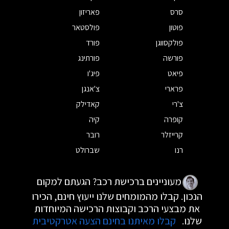
סרס
פאריזון
פוטון
פולסטאר
פולקסווגן
פורד
פורשה
פורתינג
פיאט
פיג'ו
פרארי
צ'אנגן
צ'רי
קאדילק
קופרה
קיה
קרייזלר
רובר
רנו
שברולט
מעוניינים ברכישת רכב? הגעתם למקום
הנכון. קבלו מהמומחים שלנו ייעוץ חינם, הכירו
את מבצעי הרכב וקבוצות הרכישה המיוחדות
שלנו.
קבלו מאיתנו בחינם הצעה אטרקטיבית