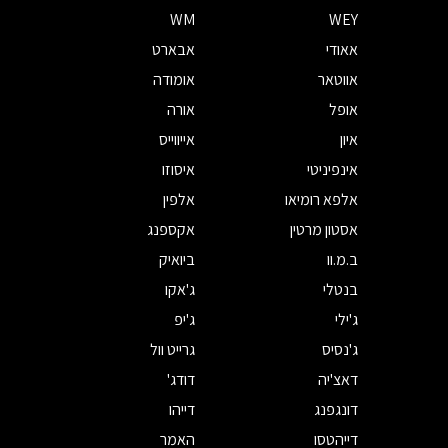
WM
WEY
אאודי
אבארט
אווטאר
אומודה
אופל
אורה
איון
אייווייס
אינפיניטי
איסוזו
אלפא רומיאו
אלפין
אסטון מרטין
אקספנג
ב.מ.וו
ביואיק
בנטלי
ג'אקו
ג'ילי
ג'יפ
ג'נסיס
גרייט וול
דאצ'יה
דודג'
דונגפנג
דייהו
דייהטסו
האמר