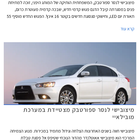
מיצובישי לנסר ספורטבק, המשפחתית הותיקה של המותג היפני, זוכה למתיחת
פנים במסגרתה קיבל הדגם פגוש קדמי חדש, שבכה קדמית מעוטרת כרום,
תאורת יום LED, וחישוקי סגסוגת חדשים בקוטר 16 אינץ'. הפגוש החדש מוסיף 55
מ"מ לאורך הכללי שצמח מעט לעומת הדגם היוצא ועומד כעת על 4,640 מ"מ.
קרא עוד
תא הנוסעים לוטש וזכה לתא אחסון חדש בדשבורד וריפודי בד חדשים. יחידת
ההנעה נותרה ללא שינוי וכוללת מנוע בנזין בנפח 1.8 ליטר בהספק 140 כ"ס
המשודך לתיבת הילוכים רציפה בעלת שליטה ידנית מגלגל ההגה.
מיצובישי לנסר ספורטבק מצטיידת במערכת
מובילאיי
מיצובישי חווה בשנים האחרונות הצלחה וגידול מתמיד במכירות. מנוע הצמיחה
המרכזי הוא מיצובישי אאוטלנדר מהדור הנוכחי שטיפס אל פסגת טבלת