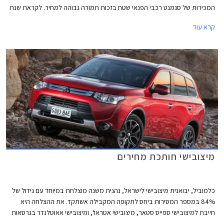
המכירות של סגמנט רכבי הפנאי שטח בזכות תמורה גבוהה למחיר. לקראת שנת
2015 יצאה מיצובישי ישראל בהוזלה משמעותית של שני דגמים - מיצובישי
קרא עוד
אאוטלנדר עם תיבת הילוכים ידנית שמחירו עומד על 129,900 ₪ ומיצובישי
לנסר ספורטבק שהוזל למחיר של 119,900 ₪. מיצובישי לנסר ספורטבק
מצויידת במנוע 1.8 ליטר המפיק 140 כ"ס ומשודך לתיבת הילוכים אוטומטית
רציפה (CVT). תיבת הילוכים זו מאפשרת גם בחירה ידנית מבין שישה יחסי
העברה קבועים דרך מנופים הממוקמים מאחורי גלגל ההגה. מבנה הספורטבק
כולל דלת חמישית וכך מתאפשר קיפול המושבים האחוריים והגדלת נפח תא
המטען בלחיצת כפתור אחת מ- 344 ליטרים ל- 1394 ליטרים.
מיצובישי חותכת מחירים
כלמוביל, יבואנית מיצובישי לישראל, נהנית משנה מוצלחת במיוחד עם גידול של
84% במספר המסירות ביחס לתקופה המקבילה אשתקד. את ההצלחה היא
חייבת למיצובישי ספייס סטאר, מיצובישי אטראז', ומיצובישי אאוטלנדר בגרסאות
האוטומטיות. על מנת להגדיל את מכירות הדגמים הפחות פופולאריים של