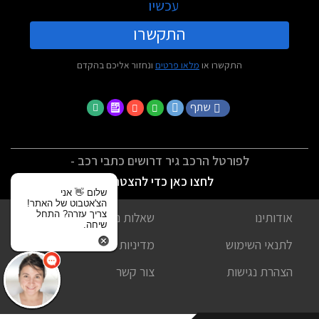
עכשיו
התקשרו
התקשרו או
מלאו פרטים
ונחזור אליכם בהקדם
שתף
לפורטל הרכב גיר דרושים כתבי רכב -
לחצו כאן כדי להצטרף
שלום 👋 אני
הצ'אטבוט של האתר!
צריך עזרה? התחל
אודותינו
שאלות נפוצות
שיחה.
לתנאי השימוש
מדיניות פרטיות
הצהרת נגישות
צור קשר