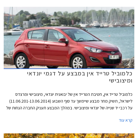
כלמוביל טרייד אין במבצע על דגמי יונדאי
ומיצובישי
כלמוביל טרייד אין, חטיבת הטרייד אין של יבואנית יונדאי, מיצובישי ומרצדס
לישראל, תשיק מחר מבצע שיימשך עד סוף השבוע (11.06.201-13.06.2014)
על רכבי יד שנייה של יונדאי ומיצובישי. במהלך המבצע תעניק החברה הנחות של
עד 10,000 ₪ על דגמי יונדאי i20, יונדאי i30, יונדאי סנטה פה ומיצובישי לנסר.
קרא עוד