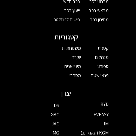
מבחני רכב
רכב חדש
מבצעי רכב
ייעוץ רכב
מחירון רכב
רישום לניוזלטר
קטגוריות
קטנות
משפחתיות
מנהלים
יוקרה
ספורט
מיניוואנים
פנאי שטח
מסחרי
יצרן
BYD
DS
GAC
EVEASY
JAC
IM
KGM (סאנגיונג)
MG