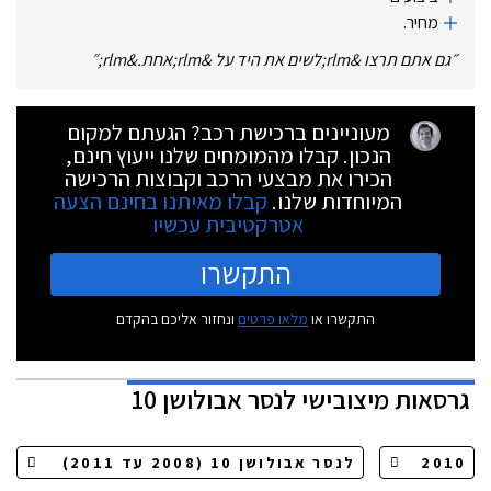
‏מחיר.‏
״
גם אתם תרצו &rlm;לשים את היד על &rlm;אחת.&rlm;
״
מעוניינים ברכישת רכב? הגעתם למקום
הנכון. קבלו מהמומחים שלנו ייעוץ חינם,
הכירו את מבצעי הרכב וקבוצות הרכישה
המיוחדות שלנו.
קבלו מאיתנו בחינם הצעה
אטרקטיבית עכשיו
התקשרו
התקשרו או
מלאו פרטים
ונחזור אליכם בהקדם
גרסאות
מיצובישי לנסר אבולושן 10