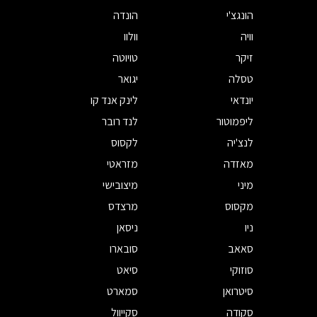
הונגצ'י
הונדה
וויה
וולוו
זיקר
טויוטה
טסלה
יגואר
יונדאי
לינק אנד קו
ליפמוטור
לנד רובר
לנצ'יה
לקסוס
מאזדה
מזראטי
מיני
מיצובישי
מקסוס
מרצדס
ניו
ניסאן
סאאב
סובארו
סוזוקי
סיאט
סיטרואן
סמארט
סקודה
סקייוול