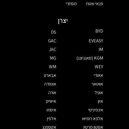
פנאי שטח
מסחרי
יצרן
BYD
DS
GAC
EVEASY
JAC
IM
KGM (סאנגיונג)
MG
WM
WEY
אאודי
אבארט
אווטאר
אומודה
אופל
אורה
איון
אייווייס
אינפיניטי
איסוזו
אלפא רומיאו
אלפין
אסטון מרטין
אקספנג