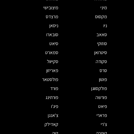
מיני
מיצובישי
מקסוס
מרצדס
ניו
ניסאן
סאאב
סובארו
סוזוקי
סיאט
סיטרואן
סמארט
סקודה
סקייוול
סרס
פאריזון
פוטון
פולסטאר
פולקסווגן
פורד
פורשה
פורתינג
פיאט
פיג'ו
פרארי
צ'אנגן
צ'רי
קאדילק
קופרה
קיה