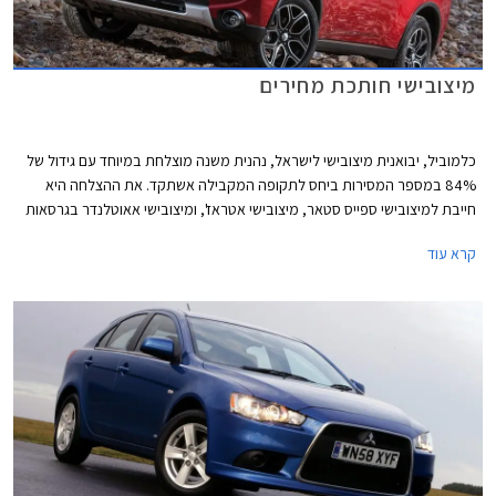
מיצובישי חותכת מחירים
כלמוביל, יבואנית מיצובישי לישראל, נהנית משנה מוצלחת במיוחד עם גידול של
84% במספר המסירות ביחס לתקופה המקבילה אשתקד. את ההצלחה היא
חייבת למיצובישי ספייס סטאר, מיצובישי אטראז', ומיצובישי אאוטלנדר בגרסאות
האוטומטיות. על מנת להגדיל את מכירות הדגמים הפחות פופולאריים של
קרא עוד
מיצובישי, בחרה היבואנית להוזיל את מחירם ובכך להפוך אותם לתחרותיים
ואטרקטיביים יותר בשוק הישראלי.