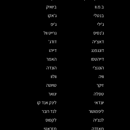
ב.מ.וו
ביואיק
בנטלי
ג'אקו
ג'ילי
ג'יפ
ג'נסיס
גרייט וול
דאצ'יה
דודג'
דונגפנג
דייהו
דייהטסו
האמר
הונגצ'י
הונדה
וויה
וולוו
זיקר
טויוטה
טסלה
יגואר
יונדאי
לינק אנד קו
ליפמוטור
לנד רובר
לנצ'יה
לקסוס
מאזדה
מזראטי