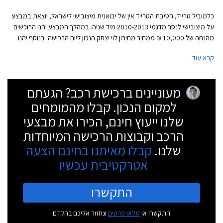
כלמוביל טרייד, חטיבת הטרייד אין של יבואנית מיצובישי לישראל, יוצאת במבצע
על מיצובישי לנסר מדגמי 2010-2013 מיד שניה. במהלך המבצע יהנו הרוכשים
מהנחה של 10,000 ₪ ממחיר מחירון לוי יצחק הנכון ליום הרכישה. בנוסף יהנו
הרוכשים ממסלול מימון של עד 30,000 ₪ ב- 30 תשלומים ואחריות על הרכב
קרא עוד
בהתאם לתנאי המבצע.
מעוניינים ברכישת רכב? הגעתם
למקום הנכון. קבלו מהמומחים
שלנו ייעוץ חינם, הכירו את מבצעי
הרכב וקבוצות הרכישה המיוחדות
שלנו.
קבלו מאיתנו בחינם הצעה
אטרקטיבית עכשיו
התקשרו
התקשרו או
מלאו פרטים
ונחזור אליכם בהקדם