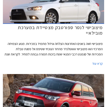
מיצובישי לנסר ספורטבק מצטיידת במערכת
מובילאיי
מיצובישי חווה בשנים האחרונות הצלחה וגידול מתמיד במכירות. מנוע הצמיחה
המרכזי הוא מיצובישי אאוטלנדר מהדור הנוכחי שטיפס אל פסגת טבלת
המכירות של סגמנט רכבי הפנאי שטח בזכות תמורה גבוהה למחיר. לקראת שנת
2015 יצאה מיצובישי ישראל בהוזלה משמעותית של שני דגמים - מיצובישי
קרא עוד
אאוטלנדר עם תיבת הילוכים ידנית שמחירו עומד על 129,900 ₪ ומיצובישי
לנסר ספורטבק שהוזל למחיר של 119,900 ₪. מיצובישי לנסר ספורטבק
מצויידת במנוע 1.8 ליטר המפיק 140 כ"ס ומשודך לתיבת הילוכים אוטומטית
רציפה (CVT). תיבת הילוכים זו מאפשרת גם בחירה ידנית מבין שישה יחסי
העברה קבועים דרך מנופים הממוקמים מאחורי גלגל ההגה. מבנה הספורטבק
כולל דלת חמישית וכך מתאפשר קיפול המושבים האחוריים והגדלת נפח תא
המטען בלחיצת כפתור אחת מ- 344 ליטרים ל- 1394 ליטרים.