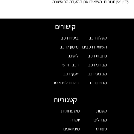
עדיין אין תגובות. השאירו את ההערה הראשונה.
קישורים
קטלוג רכב
ביטוח רכב
השוואת רכבים
מימון לרכב
כתבות רכב
ליסינג
מבחני רכב
רכב חדש
מבצעי רכב
ייעוץ רכב
מחירון רכב
רישום לניוזלטר
קטגוריות
קטנות
משפחתיות
מנהלים
יוקרה
ספורט
מיניוואנים