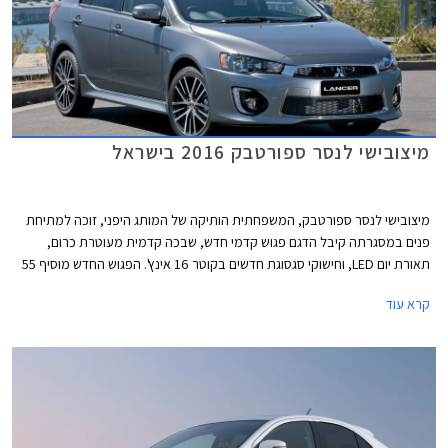
מיצובישי לנסר ספורטבק 2016 בישראל
מיצובישי לנסר ספורטבק, המשפחתית הותיקה של המותג היפני, זוכה למתיחת
פנים במסגרתה קיבל הדגם פגוש קדמי חדש, שבכה קדמית מעוטרת כרום,
תאורת יום LED, וחישוקי סגסוגת חדשים בקוטר 16 אינץ'. הפגוש החדש מוסיף 55
מ"מ לאורך הכללי שצמח מעט לעומת הדגם היוצא ועומד כעת על 4,640 מ"מ.
קרא עוד
תא הנוסעים לוטש וזכה לתא אחסון חדש בדשבורד וריפודי בד חדשים. יחידת
ההנעה נותרה ללא שינוי וכוללת מנוע בנזין בנפח 1.8 ליטר בהספק 140 כ"ס
המשודך לתיבת הילוכים רציפה בעלת שליטה ידנית מגלגל ההגה.