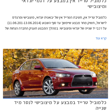
כלמוביל טרייד אין במבצע על דגמי יונדאי
ומיצובישי
כלמוביל טרייד אין, חטיבת הטרייד אין של יבואנית יונדאי, מיצובישי ומרצדס
לישראל, תשיק מחר מבצע שיימשך עד סוף השבוע (11.06.201-13.06.2014)
על רכבי יד שנייה של יונדאי ומיצובישי. במהלך המבצע תעניק החברה הנחות של
עד 10,000 ₪ על דגמי יונדאי i20, יונדאי i30, יונדאי סנטה פה ומיצובישי לנסר.
קרא עוד
כלמוביל טרייד במבצע על מיצובישי לנסר מיד
שנייה