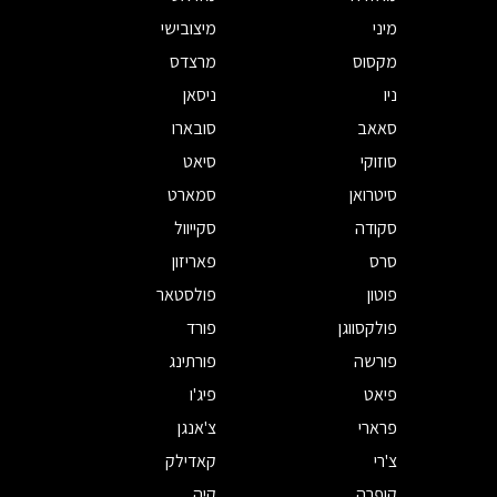
מיני
מיצובישי
מקסוס
מרצדס
ניו
ניסאן
סאאב
סובארו
סוזוקי
סיאט
סיטרואן
סמארט
סקודה
סקייוול
סרס
פאריזון
פוטון
פולסטאר
פולקסווגן
פורד
פורשה
פורתינג
פיאט
פיג'ו
פרארי
צ'אנגן
צ'רי
קאדילק
קופרה
קיה