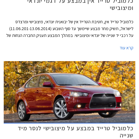
כלמוביל טרייד אין במבצע על דגמי יונדאי
ומיצובישי
כלמוביל טרייד אין, חטיבת הטרייד אין של יבואנית יונדאי, מיצובישי ומרצדס
לישראל, תשיק מחר מבצע שיימשך עד סוף השבוע (11.06.201-13.06.2014)
על רכבי יד שנייה של יונדאי ומיצובישי. במהלך המבצע תעניק החברה הנחות של
עד 10,000 ₪ על דגמי יונדאי i20, יונדאי i30, יונדאי סנטה פה ומיצובישי לנסר.
קרא עוד
כלמוביל טרייד במבצע על מיצובישי לנסר מיד
שנייה