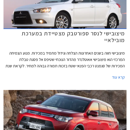
מיצובישי לנסר ספורטבק מצטיידת במערכת
מובילאיי
מיצובישי חווה בשנים האחרונות הצלחה וגידול מתמיד במכירות. מנוע הצמיחה
המרכזי הוא מיצובישי אאוטלנדר מהדור הנוכחי שטיפס אל פסגת טבלת
המכירות של סגמנט רכבי הפנאי שטח בזכות תמורה גבוהה למחיר. לקראת שנת
2015 יצאה מיצובישי ישראל בהוזלה משמעותית של שני דגמים - מיצובישי
קרא עוד
אאוטלנדר עם תיבת הילוכים ידנית שמחירו עומד על 129,900 ₪ ומיצובישי
לנסר ספורטבק שהוזל למחיר של 119,900 ₪. מיצובישי לנסר ספורטבק
מצויידת במנוע 1.8 ליטר המפיק 140 כ"ס ומשודך לתיבת הילוכים אוטומטית
רציפה (CVT). תיבת הילוכים זו מאפשרת גם בחירה ידנית מבין שישה יחסי
העברה קבועים דרך מנופים הממוקמים מאחורי גלגל ההגה. מבנה הספורטבק
כולל דלת חמישית וכך מתאפשר קיפול המושבים האחוריים והגדלת נפח תא
המטען בלחיצת כפתור אחת מ- 344 ליטרים ל- 1394 ליטרים.