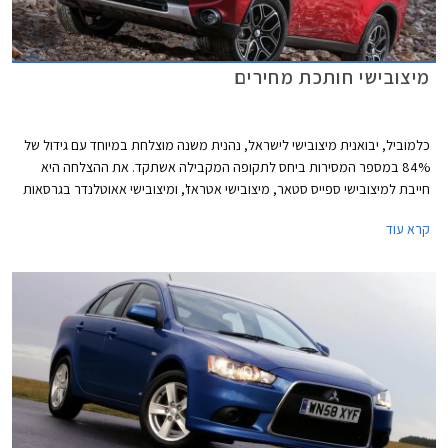
מיצובישי חותכת מחירים
כלמוביל, יבואנית מיצובישי לישראל, נהנית משנה מוצלחת במיוחד עם גידול של
84% במספר המסירות ביחס לתקופה המקבילה אשתקד. את ההצלחה היא
חייבת למיצובישי ספייס סטאר, מיצובישי אטראז', ומיצובישי אאוטלנדר בגרסאות
האוטומטיות. על מנת להגדיל את מכירות הדגמים הפחות פופולאריים של
קרא עוד
מיצובישי, בחרה היבואנית להוזיל את מחירם ובכך להפוך אותם לתחרותיים
ואטרקטיביים יותר בשוק הישראלי.