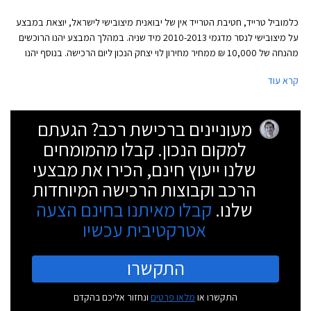
כלמוביל טרייד, חטיבת הטרייד אין של יבואנית מיצובישי לישראל, יוצאת במבצע
על מיצובישי לנסר מדגמי 2010-2013 מיד שניה. במהלך המבצע יהנו הרוכשים
מהנחה של 10,000 ₪ ממחיר מחירון לוי יצחק הנכון ליום הרכישה. בנוסף יהנו
הרוכשים ממסלול מימון של עד 30,000 ₪ ב- 30 תשלומים ואחריות על הרכב
קרא עוד
בהתאם לתנאי המבצע.
מעוניינים ברכישת רכב? הגעתם
למקום הנכון. קבלו מהמומחים
שלנו ייעוץ חינם, הכירו את מבצעי
הרכב וקבוצות הרכישה המיוחדות
שלנו.
קבלו מאיתנו בחינם הצעה
אטרקטיבית עכשיו
התקשרו
התקשרו או
מלאו פרטים
ונחזור אליכם בהקדם