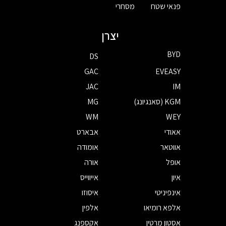
פנאי שטח
מסחרי
יצרן
BYD
DS
GAC
EVEASY
JAC
IM
KGM (סאנגיונג)
MG
WM
WEY
אאודי
אבארט
אווטאר
אומודה
אופל
אורה
איון
אייווייס
אינפיניטי
איסוזו
אלפא רומיאו
אלפין
אסטון מרטין
אקספנג