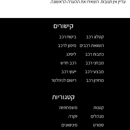
עדיין אין תגובות. השאירו את ההערה הראשונה.
קישורים
קטלוג רכב
ביטוח רכב
השוואת רכבים
מימון לרכב
כתבות רכב
ליסינג
מבחני רכב
רכב חדש
מבצעי רכב
ייעוץ רכב
מחירון רכב
רישום לניוזלטר
קטגוריות
קטנות
משפחתיות
מנהלים
יוקרה
ספורט
מיניוואנים