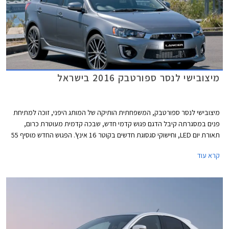
מיצובישי לנסר ספורטבק 2016 בישראל
מיצובישי לנסר ספורטבק, המשפחתית הותיקה של המותג היפני, זוכה למתיחת
פנים במסגרתה קיבל הדגם פגוש קדמי חדש, שבכה קדמית מעוטרת כרום,
תאורת יום LED, וחישוקי סגסוגת חדשים בקוטר 16 אינץ'. הפגוש החדש מוסיף 55
מ"מ לאורך הכללי שצמח מעט לעומת הדגם היוצא ועומד כעת על 4,640 מ"מ.
קרא עוד
תא הנוסעים לוטש וזכה לתא אחסון חדש בדשבורד וריפודי בד חדשים. יחידת
ההנעה נותרה ללא שינוי וכוללת מנוע בנזין בנפח 1.8 ליטר בהספק 140 כ"ס
המשודך לתיבת הילוכים רציפה בעלת שליטה ידנית מגלגל ההגה.