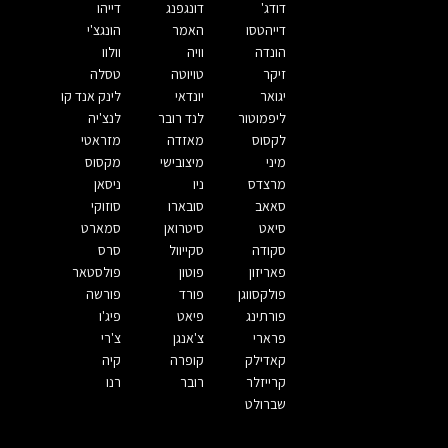
דודג'
דונגפנג
דייהו
דייהטסו
האמר
הונגצ'י
הונדה
וויה
וולוו
זיקר
טויוטה
טסלה
יגואר
יונדאי
לינק אנד קו
ליפמוטור
לנד רובר
לנצ'יה
לקסוס
מאזדה
מזראטי
מיני
מיצובישי
מקסוס
מרצדס
ניו
ניסאן
סאאב
סובארו
סוזוקי
סיאט
סיטרואן
סמארט
סקודה
סקייוול
סרס
פאריזון
פוטון
פולסטאר
פולקסווגן
פורד
פורשה
פורתינג
פיאט
פיג'ו
פרארי
צ'אנגן
צ'רי
קאדילק
קופרה
קיה
קרייזלר
רובר
רנו
שברולט