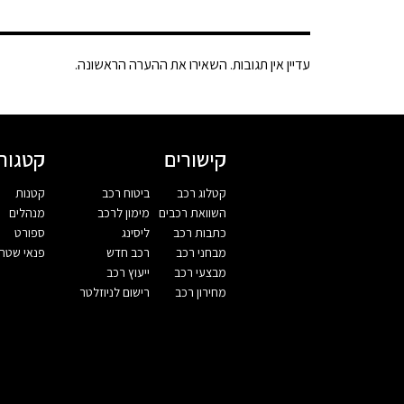
עדיין אין תגובות. השאירו את ההערה הראשונה.
קישורים
קטגורי
קטלוג רכב
ביטוח רכב
קטנות
השוואת רכבים
מימון לרכב
מנהלים
כתבות רכב
ליסינג
ספורט
מבחני רכב
רכב חדש
פנאי שטח
מבצעי רכב
ייעוץ רכב
מחירון רכב
רישום לניוזלטר