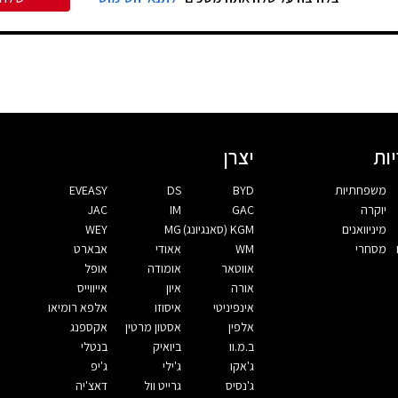
ות
יצרן
משפחתיות
BYD
DS
EVEASY
יוקרה
GAC
IM
JAC
מיניוואנים
KGM (סאנגיונג)
MG
WEY
מסחרי
WM
אאודי
אבארט
אווטאר
אומודה
אופל
אורה
איון
אייווייס
אינפיניטי
איסוזו
אלפא רומיאו
אלפין
אסטון מרטין
אקספנג
ב.מ.וו
ביואיק
בנטלי
ג'אקו
ג'ילי
ג'יפ
ג'נסיס
גרייט וול
דאצ'יה