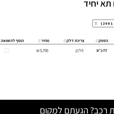
תא יחיד
הספק
צריכת דלק
מחיר
הוסף להשוואה
77
כ״ס
0
ל/ק
5,700 ₪
שת רכב? הגעתם למקום