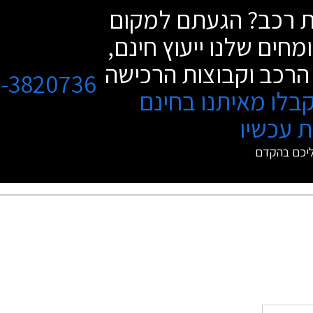
שת רכב? הגעתם למקום
מחים שלנו ייעוץ חינם,
הרכב וקבוצות הרכישה
3-3820736
בלו מאיתנו בחינם
 עכשיו
ליכם בהקדם