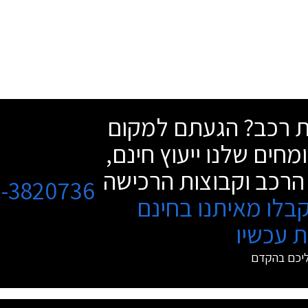
שת רכב? הגעתם למקום
מחים שלנו ייעוץ חינם,
הרכב וקבוצות הרכישה
3-3820736
בלו מאיתנו בחינם
 עכשיו
ליכם בהקדם