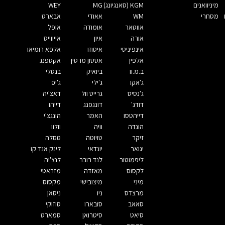
מיניוואנים
KGM (סאנגיונג)
MG
WEY
מסחרי
WM
אאודי
אבארט
אווטאר
אומודה
אופל
אורה
איון
אייווייס
אינפיניטי
איסוזו
אלפא רומיאו
אלפין
אסטון מרטין
אקספנג
ב.מ.וו
ביואיק
בנטלי
ג'אקו
ג'ילי
ג'יפ
ג'נסיס
גרייט וול
דאצ'יה
דודג'
דונגפנג
דייהו
דייהטסו
האמר
הונגצ'י
הונדה
וויה
וולוו
זיקר
טויוטה
טסלה
יגואר
יונדאי
לינק אנד קו
ליפמוטור
לנד רובר
לנצ'יה
לקסוס
מאזדה
מזראטי
מיני
מיצובישי
מקסוס
מרצדס
ניו
ניסאן
סאאב
סובארו
סוזוקי
סיאט
סיטרואן
סמארט