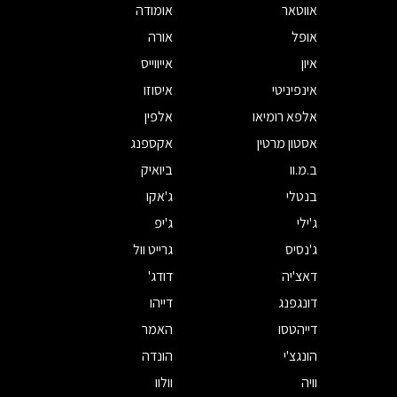
אווטאר
אומודה
אופל
אורה
איון
אייווייס
אינפיניטי
איסוזו
אלפא רומיאו
אלפין
אסטון מרטין
אקספנג
ב.מ.וו
ביואיק
בנטלי
ג'אקו
ג'ילי
ג'יפ
ג'נסיס
גרייט וול
דאצ'יה
דודג'
דונגפנג
דייהו
דייהטסו
האמר
הונגצ'י
הונדה
וויה
וולוו