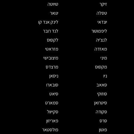
זיקר
טויוטה
טסלה
יגואר
יונדאי
לינק אנד קו
ליפמוטור
לנד רובר
לנצ'יה
לקסוס
מאזדה
מזראטי
מיני
מיצובישי
מקסוס
מרצדס
ניו
ניסאן
סאאב
סובארו
סוזוקי
סיאט
סיטרואן
סמארט
סקודה
סקייוול
סרס
פאריזון
פוטון
פולסטאר