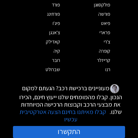
פולקסווגן
פורד
פורשה
פורתינג
פיאט
פיג'ו
פרארי
צ'אנגן
צ'רי
קאדילק
קופרה
קיה
קרייזלר
רובר
רנו
שברולט
מעוניינים ברכישת רכב? הגעתם למקום
הנכון. קבלו מהמומחים שלנו ייעוץ חינם, הכירו
את מבצעי הרכב וקבוצות הרכישה המיוחדות
שלנו.
קבלו מאיתנו בחינם הצעה אטרקטיבית
עכשיו
התקשרו