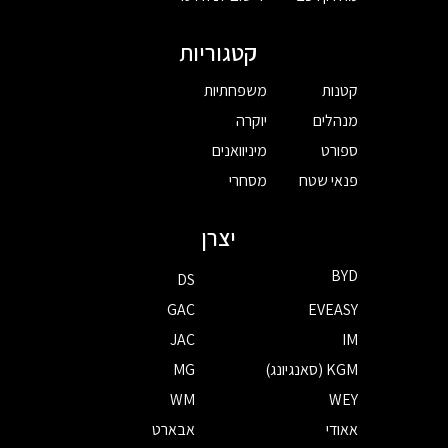
קטגוריות
קטנות
משפחתיות
מנהלים
יוקרה
ספורט
מיניוואנים
פנאי שטח
מסחרי
יצרן
BYD
DS
GAC
EVEASY
JAC
IM
KGM (סאנגיונג)
MG
WM
WEY
אאודי
אבארט