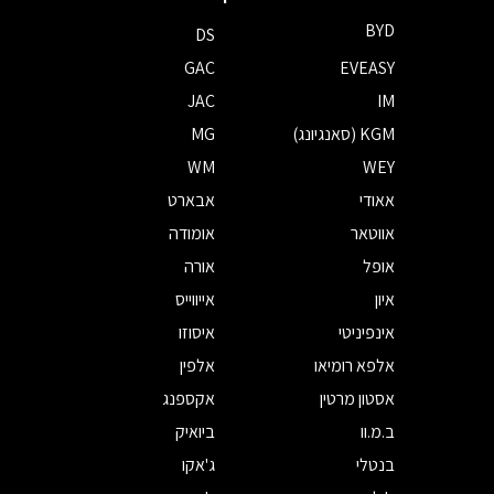
BYD
DS
GAC
EVEASY
JAC
IM
KGM (סאנגיונג)
MG
WM
WEY
אאודי
אבארט
אווטאר
אומודה
אופל
אורה
איון
אייווייס
אינפיניטי
איסוזו
אלפא רומיאו
אלפין
אסטון מרטין
אקספנג
ב.מ.וו
ביואיק
בנטלי
ג'אקו