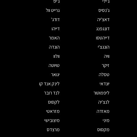
ג'ילי
ג'יפ
ג'נסיס
גרייט וול
דאצ'יה
דודג'
דונגפנג
דייהו
דייהטסו
האמר
הונגצ'י
הונדה
וויה
וולוו
זיקר
טויוטה
טסלה
יגואר
יונדאי
לינק אנד קו
ליפמוטור
לנד רובר
לנצ'יה
לקסוס
מאזדה
מזראטי
מיני
מיצובישי
מקסוס
מרצדס