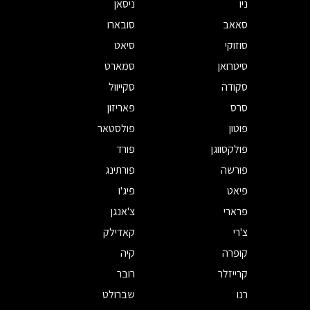
ניו
ניסאן
סאאב
סובארו
סוזוקי
סיאט
סיטרואן
סמארט
סקודה
סקייוול
סרס
פאריזון
פוטון
פולסטאר
פולקסווגן
פורד
פורשה
פורתינג
פיאט
פיג'ו
פרארי
צ'אנגן
צ'רי
קאדילק
קופרה
קיה
קרייזלר
רובר
רנו
שברולט