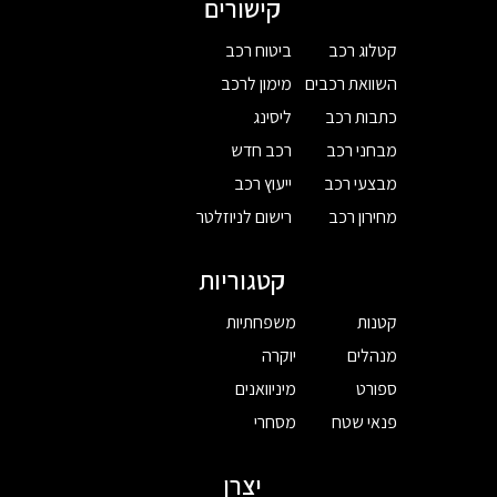
קישורים
קטלוג רכב
ביטוח רכב
השוואת רכבים
מימון לרכב
כתבות רכב
ליסינג
מבחני רכב
רכב חדש
מבצעי רכב
ייעוץ רכב
מחירון רכב
רישום לניוזלטר
קטגוריות
קטנות
משפחתיות
מנהלים
יוקרה
ספורט
מיניוואנים
פנאי שטח
מסחרי
יצרן