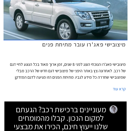
מיצובישי פאג'רו עובר מתיחת פנים
מיצובישי פאג'רו הנוכחי הוצג לפני 8 שנים, זמן ארוך מאוד בכל הנוגע לחיי דגם
של רכב. לאחרונה צץ באתר היפני של מיצובישי דגם חדש של הרכב מבלי
שמיצובישי שחררה כל מידע לגביו. מתיחת הפנים הזו מגיעה לדגם המזדקן
במקום להציג דגם חדש שככל הנראה יגיע בעוד כשנתיים או שלוש. בשלב זה
קרא עוד
מציגה מיצובישי רק את הדגם היפני, אך הדגם האירופאי יוצג ככל הנראה כבר
בחודשים הקרובים.
מעוניינים ברכישת רכב? הגעתם
למקום הנכון. קבלו מהמומחים
שלנו ייעוץ חינם, הכירו את מבצעי