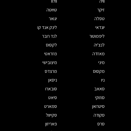
וויה
וולוו
זיקר
טויוטה
טסלה
יגואר
יונדאי
לינק אנד קו
ליפמוטור
לנד רובר
לנצ'יה
לקסוס
מאזדה
מזראטי
מיני
מיצובישי
מקסוס
מרצדס
ניו
ניסאן
סאאב
סובארו
סוזוקי
סיאט
סיטרואן
סמארט
סקודה
סקייוול
סרס
פאריזון