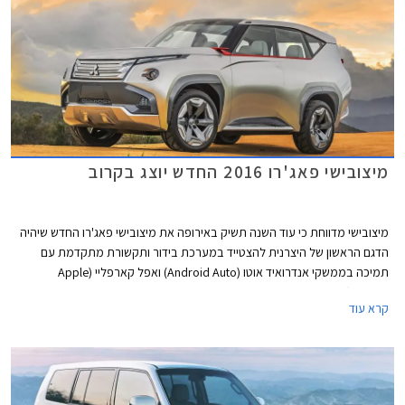
תוואי השטח והמכשולים שבדרך. כל השדרוגים מותקנים כחוק ומצויינים ברישיון
הרכב.
מיצובישי פאג'רו 2016 החדש יוצג בקרוב
מיצובישי מדווחת כי עוד השנה תשיק באירופה את מיצובישי פאג'רו החדש שיהיה
הדגם הראשון של היצרנית להצטייד במערכת בידור ותקשורת מתקדמת עם
תמיכה בממשקי אנדרואיד אוטו (Android Auto) ואפל קארפליי (Apple
CarPlay) המאפשרים למשתמשים להציג תכנים מהסמארטפון על גבי המסך
קרא עוד
המרכזי ברכב. בשלב זה לא ברור האם מדובר במתיחת פנים נוספת לדגם
המזדקן או בדור חדש לחלוטין שיתבסס על עיצובו של דגם הקונספט GC-PHEV.