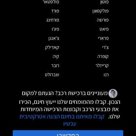
פוטון
פולסטאר
פולקסווגן
פורד
פורשה
פורתינג
פיאט
פיג'ו
פרארי
צ'אנגן
צ'רי
קאדילק
קופרה
קיה
קרייזלר
רובר
רנו
שברולט
מעוניינים ברכישת רכב? הגעתם למקום
הנכון. קבלו מהמומחים שלנו ייעוץ חינם, הכירו
את מבצעי הרכב וקבוצות הרכישה המיוחדות
שלנו.
קבלו מאיתנו בחינם הצעה אטרקטיבית
עכשיו
התקשרו