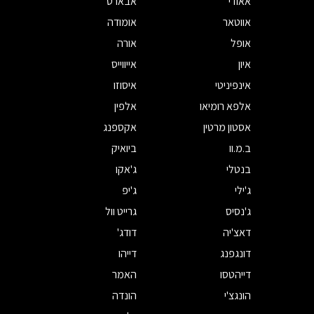
אאודי
אבארט
אווטאר
אומודה
אופל
אורה
איון
אייווייס
אינפיניטי
איסוזו
אלפא רומיאו
אלפין
אסטון מרטין
אקספנג
ב.מ.וו
ביואיק
בנטלי
ג'אקו
ג'ילי
ג'יפ
ג'נסיס
גרייט וול
דאצ'יה
דודג'
דונגפנג
דייהו
דייהטסו
האמר
הונגצ'י
הונדה