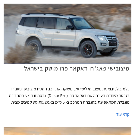
מיצובישי פאג'רו דאקאר פרו מושק בישראל
כלמוביל, יבואנית מיצובישי לישראל, משיקה את רכב השטח מיצובישי פאג'רו
בגרסה מיוחדת העונה לשם דאקאר פרו (Dakar Pro). גרסה זו תוצע במהדורה
מוגבלת המתאפיינת בהגבהת המרכב ב- 5 ס"מ באמצעות סט קפיצים מבית
PEDDERS ובולמים מבית BILSTEIN. במהדורה זו נועל הפאג'רו צמיגי ALL-
קרא עוד
Terrain מבית BFGoodrich על חישוקי סגסוגת מושחרים בעיצוב אגרסיבי.
בנוסף מותקן מיגון גחון מלא, מדרכי צד מבית אספיר, ומצלמה קדמית המשדרת
למערכת ה- Connected Car ומשפרת את שדה הראיה הקדמי ע"י תצוגה של