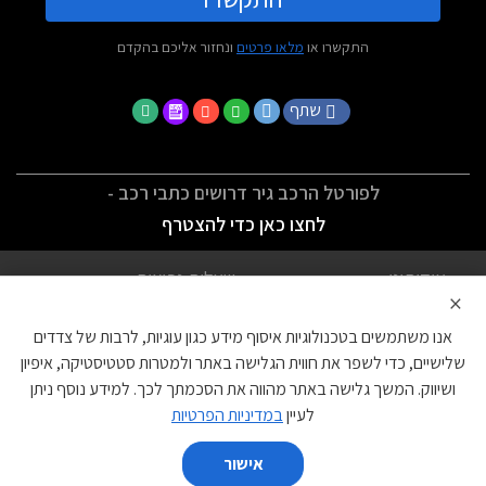
התקשרו או
מלאו פרטים
ונחזור אליכם בהקדם
שתף
לפורטל הרכב גיר דרושים כתבי רכב -
לחצו כאן כדי להצטרף
אודותינו
שאלות נפוצות
×
לתנאי השימוש
מדיניות פרטיות
אנו משתמשים בטכנולוגיות איסוף מידע כגון עוגיות, לרבות של צדדים
הצהרת נגישות
צור קשר
שלישיים, כדי לשפר את חווית הגלישה באתר ולמטרות סטטיסטיקה, איפיון
ושיווק. המשך גלישה באתר מהווה את הסכמתך לכך. למידע נוסף ניתן
עוגיות
לעיין
במדיניות הפרטיות
אישור
השווה