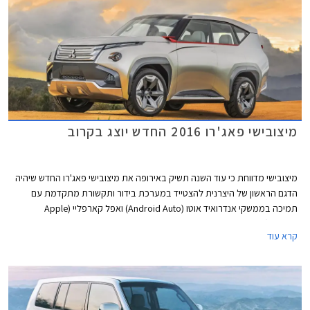
תוואי השטח והמכשולים שבדרך. כל השדרוגים מותקנים כחוק ומצויינים ברישיון
הרכב.
מיצובישי פאג'רו 2016 החדש יוצג בקרוב
מיצובישי מדווחת כי עוד השנה תשיק באירופה את מיצובישי פאג'רו החדש שיהיה
הדגם הראשון של היצרנית להצטייד במערכת בידור ותקשורת מתקדמת עם
תמיכה בממשקי אנדרואיד אוטו (Android Auto) ואפל קארפליי (Apple
CarPlay) המאפשרים למשתמשים להציג תכנים מהסמארטפון על גבי המסך
קרא עוד
המרכזי ברכב. בשלב זה לא ברור האם מדובר במתיחת פנים נוספת לדגם
המזדקן או בדור חדש לחלוטין שיתבסס על עיצובו של דגם הקונספט GC-PHEV.