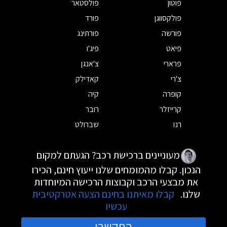
פוטון
פולסטאר
פולקסווגן
פורד
פורשה
פורתינג
פיאט
פיג'ו
פרארי
צ'אנגן
צ'רי
קאדילק
קופרה
קיה
קרייזלר
רובר
רנו
שברולט
מעוניינים ברכישת רכב? הגעתם למקום
הנכון. קבלו מהמומחים שלנו ייעוץ חינם, הכירו
את מבצעי הרכב וקבוצות הרכישה המיוחדות
שלנו.
קבלו מאיתנו בחינם הצעה אטרקטיבית
עכשיו
התקשרו