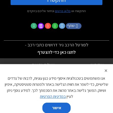
התקשרו או
מלאו פרטים
ונחזור אליכם בהקדם
שתף
לפורטל הרכב גיר דרושים כתבי רכב -
לחצו כאן כדי להצטרף
אודותינו
שאלות נפוצות
×
לתנאי השימוש
מדיניות פרטיות
אנו משתמשים בטכנולוגיות איסוף מידע כגון עוגיות, לרבות של צדדים
הצהרת נגישות
צור קשר
שלישיים, כדי לשפר את חווית הגלישה באתר ולמטרות סטטיסטיקה, איפיון
ושיווק. המשך גלישה באתר מהווה את הסכמתך לכך. למידע נוסף ניתן
עוגיות
לעיין
במדיניות הפרטיות
אישור
השווה