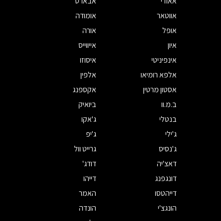
אאודי
אבארט
אווטאר
אומודה
אופל
אורה
איון
אייווייס
אינפיניטי
איסוזו
אלפא רומיאו
אלפין
אסטון מרטין
אקספנג
ב.מ.וו
ביואיק
בנטלי
ג'אקו
ג'ילי
ג'יפ
ג'נסיס
גרייט וול
דאצ'יה
דודג'
דונגפנג
דייהו
דייהטסו
האמר
הונגצ'י
הונדה