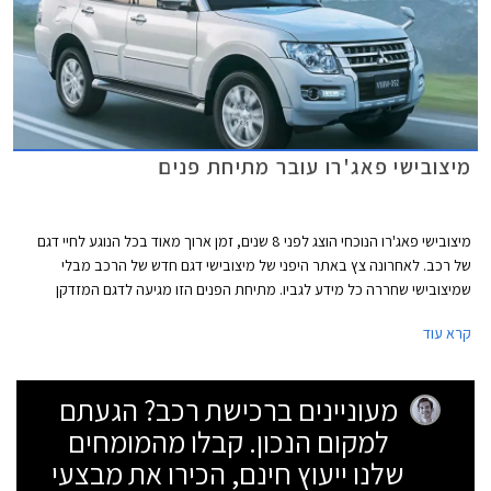
מיצובישי פאג'רו עובר מתיחת פנים
מיצובישי פאג'רו הנוכחי הוצג לפני 8 שנים, זמן ארוך מאוד בכל הנוגע לחיי דגם
של רכב. לאחרונה צץ באתר היפני של מיצובישי דגם חדש של הרכב מבלי
שמיצובישי שחררה כל מידע לגביו. מתיחת הפנים הזו מגיעה לדגם המזדקן
במקום להציג דגם חדש שככל הנראה יגיע בעוד כשנתיים או שלוש. בשלב זה
קרא עוד
מציגה מיצובישי רק את הדגם היפני, אך הדגם האירופאי יוצג ככל הנראה כבר
בחודשים הקרובים.
מעוניינים ברכישת רכב? הגעתם
למקום הנכון. קבלו מהמומחים
שלנו ייעוץ חינם, הכירו את מבצעי