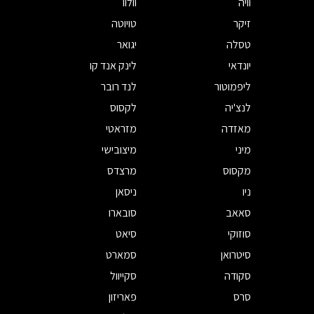
וויה
וולוו
זיקר
טויוטה
טסלה
יגואר
יונדאי
לינק אנד קו
ליפמוטור
לנד רובר
לנצ'יה
לקסוס
מאזדה
מזראטי
מיני
מיצובישי
מקסוס
מרצדס
ניו
ניסאן
סאאב
סובארו
סוזוקי
סיאט
סיטרואן
סמארט
סקודה
סקייוול
סרס
פאריזון