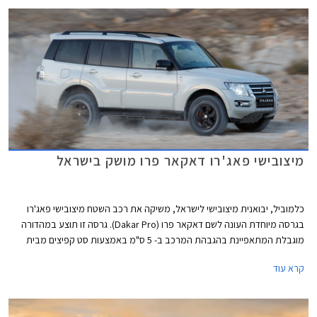
מיצובישי פאג'רו דאקאר פרו מושק בישראל
כלמוביל, יבואנית מיצובישי לישראל, משיקה את רכב השטח מיצובישי פאג'רו
בגרסה מיוחדת העונה לשם דאקאר פרו (Dakar Pro). גרסה זו תוצע במהדורה
מוגבלת המתאפיינת בהגבהת המרכב ב- 5 ס"מ באמצעות סט קפיצים מבית
PEDDERS ובולמים מבית BILSTEIN. במהדורה זו נועל הפאג'רו צמיגי ALL-
קרא עוד
Terrain מבית BFGoodrich על חישוקי סגסוגת מושחרים בעיצוב אגרסיבי.
בנוסף מותקן מיגון גחון מלא, מדרכי צד מבית אספיר, ומצלמה קדמית המשדרת
למערכת ה- Connected Car ומשפרת את שדה הראיה הקדמי ע"י תצוגה של