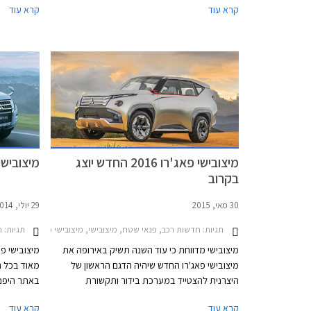
קרא עוד
קרא עוד
מיצובישי, אפשרות לתשלום בסך 30,000 ₪
בכרטיס האשראי של המועדון, ו- 25% הנחה על
רכישת אביזרים בהתקנה מקומית. המבצע יתקיים
השירות של 
ב- 21 מרכזי המכירה של מיצובישי ברחבי הארץ.
מועדון חבר.
מיצובישי פאג'רו 2016 החדש יוצג
מיצובישי
בקרוב
30 מאי, 2015
29 יולי, 2014
תגיות:
חדשות רכב, פנאי שטח, מיצובישי, מיצובישי פאג'רו ארוך 2012-2018מיצובישי פאג'רו קצר 2012-2018
תגיות:
ח
מיצובישי מדווחת כי עוד השנה תשיק באירופה את
מיצובישי פאג'רו החדש שיהיה הדגם הראשון של
מאוד בכל ה
היצרנית להצטייד במערכת בידור ותקשורת
באתר היפני
מתקדמת עם תמיכה בממשקי אנדרואיד אוטו
שמיצובישי 
קרא עוד
קרא עוד
(Android Auto) ואפל קארפליי (Apple CarPlay)
מגיעה לדגם