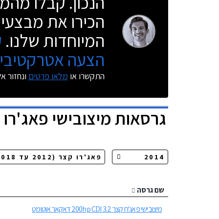
הנכון. קבלו מהמו
הכירו את מבצעי 
המיוחדות שלנו.
ק
הצעה אטרקטיבית
התקשרו או
מלאו פרטים
ונחזור א
גרסאות
מיצובישי פאג'רו 
שם גרסה
מיצובישי פאג'רו קצר 200hp CDI 3.2 דאקאר אוטומט