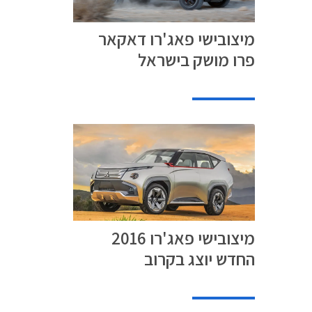
בית PEDDERS
זו נועל הפאג'רו
מיצובישי פאג'רו דאקאר
מבית BFGoodrich על חישוקי
פרו מושק בישראל
ותקן
מצלמה
Connected
של תוואי
תקנים
מיצובישי פאג'רו 2016
החדש יוצג בקרוב