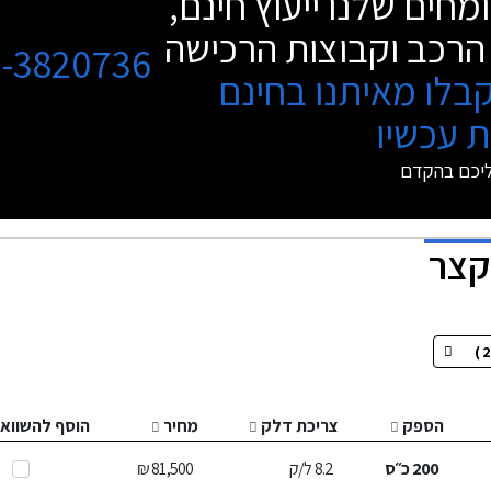
מחים שלנו ייעוץ חינם,
הרכב וקבוצות הרכישה
3-3820736
בלו מאיתנו בחינם
 עכשיו
ליכם בהקדם
קצר
הספק
צריכת דלק
מחיר
הוסף להשווא
200
כ״ס
8.2
ל/ק
81,500 ₪