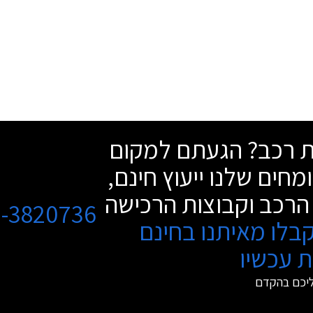
שת רכב? הגעתם למקום
מחים שלנו ייעוץ חינם,
הרכב וקבוצות הרכישה
3-3820736
בלו מאיתנו בחינם
 עכשיו
ליכם בהקדם