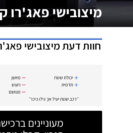
מיצובישי פאג'רו ק
חוות דעת
מיצובישי פאג'ר
יכולת שטח
מיושן
תדמית
רועש
מגושם
״
רכב שטח יעיל אך גילו ניכר
״
מעוניינים ברכי