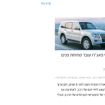
קרא עוד
הנחה על מחיר הרכב, הנחה של 25% ברכישת
5 ס"מ באמצעות סט קפיצים מ
אבזור בהתקנה מקומית, והנחה של 10% במרכזי
ובולמים מבית BILSTEIN. במהדורה 
החברה. עוד יהנו הרוכשים מאפשרות
צמיגי ALL-Terrain 
תשלום של עד 30,000 ₪ בכרטיס האשראי של
סגסוגת מושחרים בעיצוב אגרסיבי. בנוסף מ
מיגון גחון מלא, מדרכי צד מבית אספיר, ו
קדמית המשדרת למערכת ה-  Car
ומשפרת את שדה הראיה הקדמי ע"י תצוגה 
השטח והמכשולים שבדרך. כל השדרוגים מו
כחוק ומצויינים ברישיון הרכב.
 פאג'רו עובר מתיחת פנים
דשות רכב, פנאי שטח, מיצובישי, מיצובישי פאג'רו ארוך 2012-2018מיצובישי פאג'רו קצר 2012-2018
מיצובישי פאג'רו הנוכחי הוצג לפני 8 שנים, זמן ארוך
נוגע לחיי דגם של רכב. לאחרונה צץ
 של מיצובישי דגם חדש של הרכב מבלי
שחררה כל מידע לגביו. מתיחת הפנים הזו
 המזדקן במקום להציג דגם חדש שככל