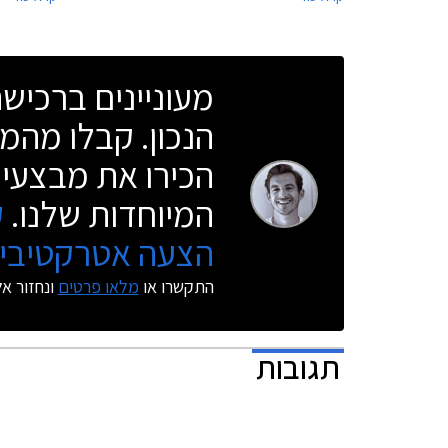
המאפשרים למשתמשים להציג תכנים מהסמארטפון
הנראה יגיע
על גבי המסך המרכזי ברכב. בשלב זה לא ברור
מיצובישי רק
האם מדובר במתיחת פנים נוספת לדגם המזדקן או
ככל הנראה 
מעוניינים ברכי
בדור חדש לחלוטין שיתבסס על עיצובו של דגם
הקונספט GC-PHEV.
הנכון. קבלו מהמו
הכירו את מבצעי 
המיוחדות שלנו.
ק
הצעה אטרקטיבית
התקשרו או
מלאו פרטים
ונחזור א
תגובות