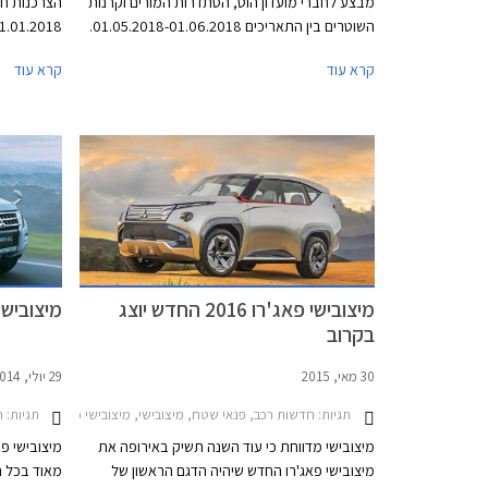
מבצע לחברי מועדון הוט, הסתדרות המורים וקרנות
השוטרים בין התאריכים 01.05.2018-01.06.2018.
במסגרת המבצע תציע החברה הנחות על כל דגמי
מיצובישי ב
קרא עוד
קרא עוד
מיצובישי, אפשרות לתשלום בסך 30,000 ₪
בכרטיס האשראי של המועדון, ו- 25% הנחה על
רכישת אביזרים בהתקנה מקומית. המבצע יתקיים
השירות של 
ב- 21 מרכזי המכירה של מיצובישי ברחבי הארץ.
מועדון חבר.
מיצובישי פאג'רו 2016 החדש יוצג
מיצובישי
בקרוב
30 מאי, 2015
29 יולי, 2014
תגיות:
חדשות רכב, פנאי שטח, מיצובישי, מיצובישי פאג'רו ארוך 2012-2018מיצובישי פאג'רו קצר 2012-2018
תגיות:
ח
מיצובישי מדווחת כי עוד השנה תשיק באירופה את
מיצובישי פאג'רו החדש שיהיה הדגם הראשון של
מאוד בכל ה