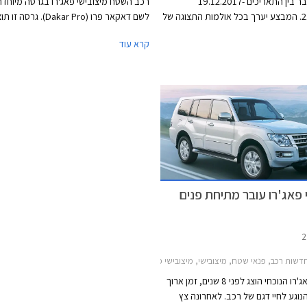
הצרכנות חבר בין התאריכים 19.12.2017-
רכב השטח מיצובישי פאג'רו בגרסה מיוחדת
21.01.2018. המבצע יערך בכל אולמות התצוגה של
לשם דאקאר פרו (Dakar Pro). גרסה ז
ישראל ובמסגרתו יקבלו חברי המועדון
במהדורה מוגבלת המתאפיינת בהגבהת ה
קרא עוד
הנחה על מחיר הרכב, הנחה של 25% ברכישת
5 ס"מ באמצעות סט קפיצים מ
אבזור בהתקנה מקומית, והנחה של 10% במרכזי
ובולמים מבית BILSTEIN. במהדורה 
החברה. עוד יהנו הרוכשים מאפשרות
צמיגי ALL-Terrain 
תשלום של עד 30,000 ₪ בכרטיס האשראי של
סגסוגת מושחרים בעיצוב אגרסיבי. בנוסף מ
מיגון גחון מלא, מדרכי צד מבית אספיר, ו
קדמית המשדרת למערכת ה-  Car
ומשפרת את שדה הראיה הקדמי ע"י תצוגה 
השטח והמכשולים שבדרך. כל השדרוגים מו
כחוק ומצויינים ברישיון הרכב.
 פאג'רו עובר מתיחת פנים
דשות רכב, פנאי שטח, מיצובישי, מיצובישי פאג'רו ארוך 2012-2018מיצובישי פאג'רו קצר 2012-2018
מיצובישי פאג'רו הנוכחי הוצג לפני 8 שנים, זמן ארוך
נוגע לחיי דגם של רכב. לאחרונה צץ