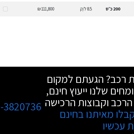
200
כ״ס
8.5
ל/ק
111,800 ₪
שת רכב? הגעתם למקום
מחים שלנו ייעוץ חינם,
הרכב וקבוצות הרכישה
3-3820736
בלו מאיתנו בחינם
 עכשיו