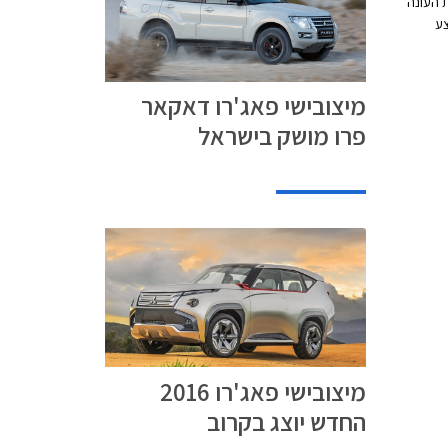
 העונה
ו תוצע
מרכב ב-
בית PEDDERS
זו נועל הפאג'רו
מיצובישי פאג'רו דאקאר
מבית BFGoodrich על חישוקי
פרו מושק בישראל
ותקן
מצלמה
Connected
של תוואי
תקנים
מיצובישי פאג'רו 2016
החדש יוצג בקרוב