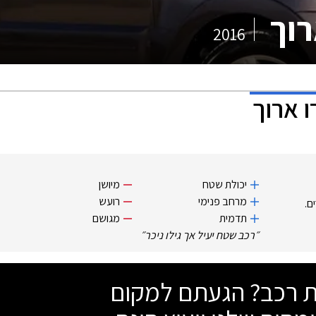
רוך
2016
ו ארוך
יכולת שטח
מיושן
מרחב פנימי
רועש
ם.
תדמית
מגושם
״
רכב שטח יעיל אך גילו ניכר
״
שת רכב? הגעתם למקום