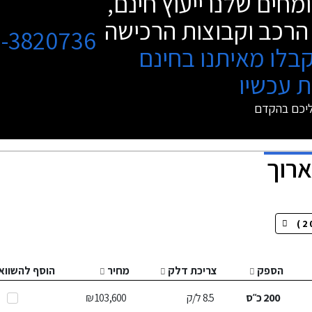
מחים שלנו ייעוץ חינם,
הרכב וקבוצות הרכישה
3-3820736
בלו מאיתנו בחינם
 עכשיו
ליכם בהקדם
ארוך
הספק
צריכת דלק
מחיר
הוסף להשווא
200
כ״ס
8.5
ל/ק
103,600 ₪