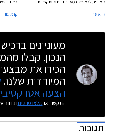
היצרנית להצטייד במערכת בידור ותקשורת
באתר היפני
מתקדמת עם תמיכה בממשקי אנדרואיד אוטו
שמיצובישי 
קרא עוד
קרא עוד
(Android Auto) ואפל קארפליי (Apple CarPlay)
מגיעה לדגם
המאפשרים למשתמשים להציג תכנים מהסמארטפון
הנראה יגיע
על גבי המסך המרכזי ברכב. בשלב זה לא ברור
מיצובישי רק
האם מדובר במתיחת פנים נוספת לדגם המזדקן או
ככל הנראה 
מעוניינים ברכי
בדור חדש לחלוטין שיתבסס על עיצובו של דגם
הקונספט GC-PHEV.
הנכון. קבלו מהמו
הכירו את מבצעי 
המיוחדות שלנו.
ק
הצעה אטרקטיבית
התקשרו או
מלאו פרטים
ונחזור א
תגובות