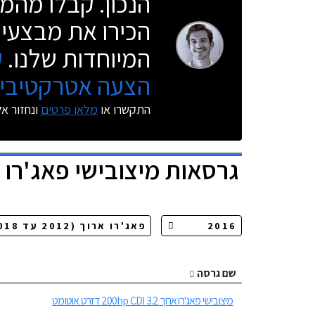
הנכון. קבלו מהמו
הכירו את מבצעי 
המיוחדות שלנו.
ק
הצעה אטרקטיבית
התקשרו או
מלאו פרטים
ונחזור א
גרסאות
מיצובישי פאג'רו 
שם גרסה
מיצובישי פאג'רו ארוך 200hp CDI 3.2 דזרט אוטומט