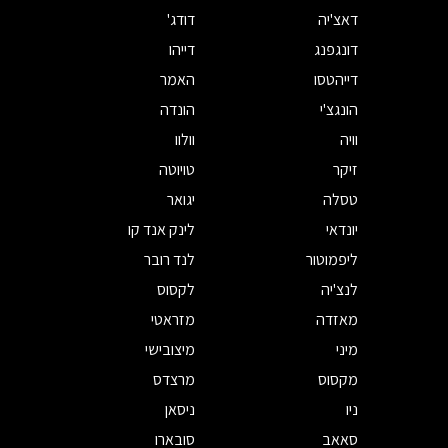
דאצ'יה
דודג'
דונגפנג
דייהו
דייהטסו
האמר
הונגצ'י
הונדה
וויה
וולוו
זיקר
טויוטה
טסלה
יגואר
יונדאי
לינק אנד קו
ליפמוטור
לנד רובר
לנצ'יה
לקסוס
מאזדה
מזראטי
מיני
מיצובישי
מקסוס
מרצדס
ניו
ניסאן
סאאב
סובארו