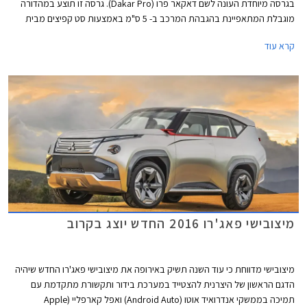
בגרסה מיוחדת העונה לשם דאקאר פרו (Dakar Pro). גרסה זו תוצע במהדורה
מוגבלת המתאפיינת בהגבהת המרכב ב- 5 ס"מ באמצעות סט קפיצים מבית
PEDDERS ובולמים מבית BILSTEIN. במהדורה זו נועל הפאג'רו צמיגי ALL-
קרא עוד
Terrain מבית BFGoodrich על חישוקי סגסוגת מושחרים בעיצוב אגרסיבי.
בנוסף מותקן מיגון גחון מלא, מדרכי צד מבית אספיר, ומצלמה קדמית המשדרת
למערכת ה- Connected Car ומשפרת את שדה הראיה הקדמי ע"י תצוגה של
תוואי השטח והמכשולים שבדרך. כל השדרוגים מותקנים כחוק ומצויינים ברישיון
הרכב.
מיצובישי פאג'רו 2016 החדש יוצג בקרוב
מיצובישי מדווחת כי עוד השנה תשיק באירופה את מיצובישי פאג'רו החדש שיהיה
הדגם הראשון של היצרנית להצטייד במערכת בידור ותקשורת מתקדמת עם
תמיכה בממשקי אנדרואיד אוטו (Android Auto) ואפל קארפליי (Apple