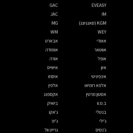
GAC
EVEASY
JAC
IM
KGM (סאנגיונג)
MG
WM
WEY
אאודי
אבארט
אווטאר
אומודה
אופל
אורה
איון
אייווייס
אינפיניטי
איסוזו
אלפא רומיאו
אלפין
אסטון מרטין
אקספנג
ב.מ.וו
ביואיק
בנטלי
ג'אקו
ג'ילי
ג'יפ
ג'נסיס
גרייט וול