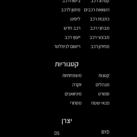
קטלוג רכב
ביטוח רכב
השוואת רכבים
מימון לרכב
כתבות רכב
ליסינג
מבחני רכב
רכב חדש
מבצעי רכב
ייעוץ רכב
מחירון רכב
רישום לניוזלטר
קטגוריות
קטנות
משפחתיות
מנהלים
יוקרה
ספורט
מיניוואנים
פנאי שטח
מסחרי
יצרן
BYD
DS