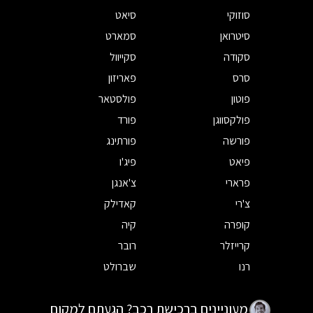
סוזוקי
סיאט
סיטרואן
סמארט
סקודה
סקייוול
סרס
פאריזון
פוטון
פולסטאר
פולקסווגן
פורד
פורשה
פורתינג
פיאט
פיג'ו
פרארי
צ'אנגן
צ'רי
קאדילק
קופרה
קיה
קרייזלר
רובר
רנו
שברולט
מעוניינים ברכישת רכב? הגעתם למקום