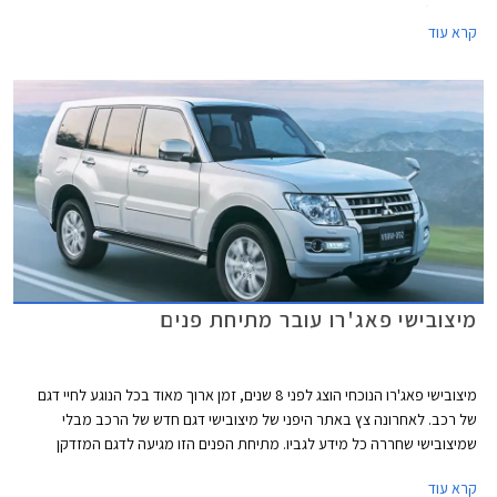
CarPlay) המאפשרים למשתמשים להציג תכנים מהסמארטפון על גבי המסך
קרא עוד
המרכזי ברכב. בשלב זה לא ברור האם מדובר במתיחת פנים נוספת לדגם
המזדקן או בדור חדש לחלוטין שיתבסס על עיצובו של דגם הקונספט GC-PHEV.
מיצובישי פאג'רו עובר מתיחת פנים
מיצובישי פאג'רו הנוכחי הוצג לפני 8 שנים, זמן ארוך מאוד בכל הנוגע לחיי דגם
של רכב. לאחרונה צץ באתר היפני של מיצובישי דגם חדש של הרכב מבלי
שמיצובישי שחררה כל מידע לגביו. מתיחת הפנים הזו מגיעה לדגם המזדקן
במקום להציג דגם חדש שככל הנראה יגיע בעוד כשנתיים או שלוש. בשלב זה
קרא עוד
מציגה מיצובישי רק את הדגם היפני, אך הדגם האירופאי יוצג ככל הנראה כבר