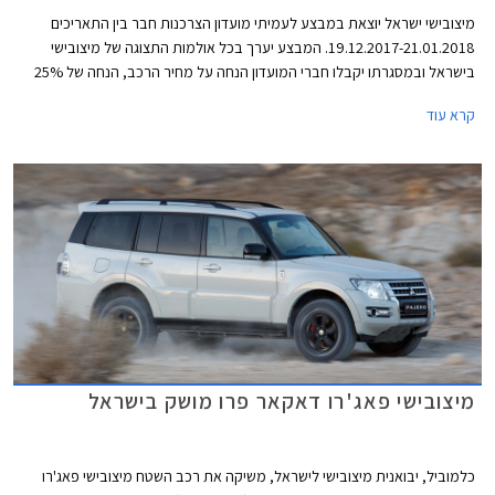
מיצובישי ישראל יוצאת במבצע לעמיתי מועדון הצרכנות חבר בין התאריכים
19.12.2017-21.01.2018. המבצע יערך בכל אולמות התצוגה של מיצובישי
בישראל ובמסגרתו יקבלו חברי המועדון הנחה על מחיר הרכב, הנחה של 25%
ברכישת אבזור בהתקנה מקומית, והנחה של 10% במרכזי השירות של החברה.
קרא עוד
עוד יהנו הרוכשים מאפשרות תשלום של עד 30,000 ₪ בכרטיס האשראי של
מועדון חבר.
מיצובישי פאג'רו דאקאר פרו מושק בישראל
כלמוביל, יבואנית מיצובישי לישראל, משיקה את רכב השטח מיצובישי פאג'רו