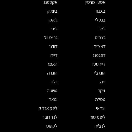
אסטון מרטין
אקספנג
ב.מ.וו
ביואיק
בנטלי
ג'אקו
ג'ילי
ג'יפ
ג'נסיס
גרייט וול
דאצ'יה
דודג'
דונגפנג
דייהו
דייהטסו
האמר
הונגצ'י
הונדה
וויה
וולוו
זיקר
טויוטה
טסלה
יגואר
יונדאי
לינק אנד קו
ליפמוטור
לנד רובר
לנצ'יה
לקסוס