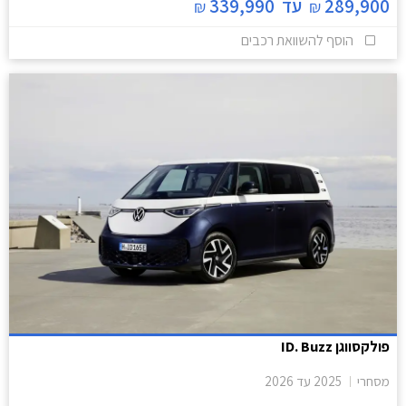
289,900
עד
339,990
₪
₪
הוסף להשוואת רכבים
פולקסווגן ID. Buzz
מסחרי
2025
עד
2026