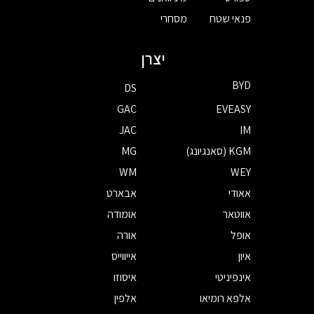
פנאי שטח
מסחרי
יצרן
BYD
DS
GAC
EVEASY
JAC
IM
KGM (סאנגיונג)
MG
WM
WEY
אאודי
אבארט
אווטאר
אומודה
אופל
אורה
איון
אייווייס
אינפיניטי
איסוזו
אלפא רומיאו
אלפין