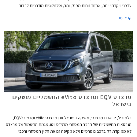
עדכני ויוקרתי יותר, אבזור נוחות מפנק יותר, וטכנולוגיות מודרניות לרבות
מערכות בטיחות נוספות כדי להתחרות בדגמים צעירים יותר בסגמנט.
קרא עוד
מרצדס EQV ומרצדס eVito החשמליים מושקים
בישראל
כלמוביל, יבואנית מרצדס, משיקה בישראל את מרצדס eVito ומרצדס EQV,
הגרסאות החשמליות של הרכב המסחרי מרצדס ויטו. מגמת החשמול של מרצדס
לא ממוקדת רק ברכבים פרטיים אלא מקיפה גם את הליין המסחרי ורכבי