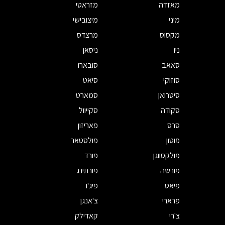
מאזדה
מזראטי
מיני
מיצובישי
מקסוס
מרצדס
ניו
ניסאן
סאאב
סובארו
סוזוקי
סיאט
סיטרואן
סמארט
סקודה
סקייוול
סרס
פאריזון
פוטון
פולסטאר
פולקסווגן
פורד
פורשה
פורתינג
פיאט
פיג'ו
פרארי
צ'אנגן
צ'רי
קאדילק