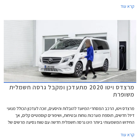
ההיסעים של היצרנית, ובמקביל לגרסאות הבנזין של מרצדס ויטו הוצגו גרסאות
קרא עוד
חשמליות - גרסת הנוסעים מרצדס eVito, וגרסת וואן מפוארת במיוחד בשם
מרצדס EQV. השינויים העיצוביים מינוריים ומסתכמים בגריל קדמי אטום, חותמת
לד ייחודית בפנסים הקדמיים, וחישוקים קלים בעיצוב אווירודינמי.
מרצדס ויטו 2020 מתעדכן ומקבל גרסה חשמלית
משופרת
מרצדס ויטו, הרכב המסחרי המיועד להובלות והיסעים, זוכה לעדכון הכולל מנועי
דיזל חדשים, תוספת מערכות נוחות ובטיחות, ושיפורים קוסמטיים קלים, אך
החידוש המשמעותי ביותר הינו גרסה חשמלית חדשה עם טווח נסיעה מרשים של
421 ק"מ אשר צפויה להגיע גם לישראל לקראת סוף השנה.
קרא עוד