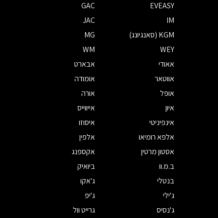
GAC
EVEASY
JAC
IM
KGM (סאנגיונג)
MG
WM
WEY
אאודי
אבארט
אווטאר
אומודה
אופל
אורה
איון
אייווייס
אינפיניטי
איסוזו
אלפא רומיאו
אלפין
אסטון מרטין
אקספנג
ב.מ.וו
ביואיק
בנטלי
ג'אקו
ג'ילי
ג'יפ
ג'נסיס
גרייט וול