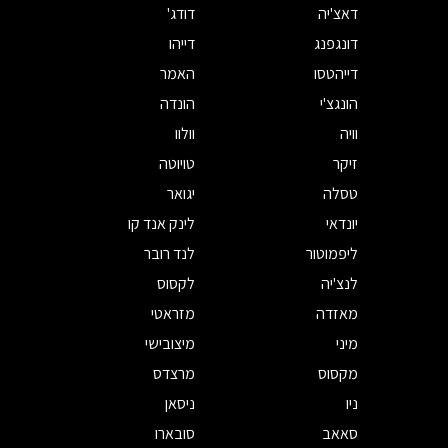
דאצ'יה
דודג'
דונגפנג
דייהו
דייהטסו
האמר
הונגצ'י
הונדה
וויה
וולוו
זיקר
טויוטה
טסלה
יגואר
יונדאי
לינק אנד קו
ליפמוטור
לנד רובר
לנצ'יה
לקסוס
מאזדה
מזראטי
מיני
מיצובישי
מקסוס
מרצדס
ניו
ניסאן
סאאב
סובארו