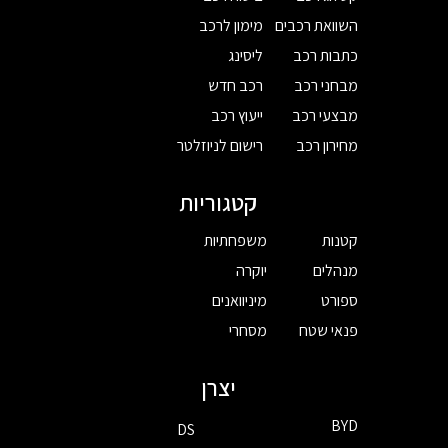
השוואת רכבים
מימון לרכב
כתבות רכב
ליסינג
מבחני רכב
רכב חדש
מבצעי רכב
ייעוץ רכב
מחירון רכב
רישום לניוזלטר
קטגוריות
קטנות
משפחתיות
מנהלים
יוקרה
ספורט
מיניוואנים
פנאי שטח
מסחרי
יצרן
BYD
DS