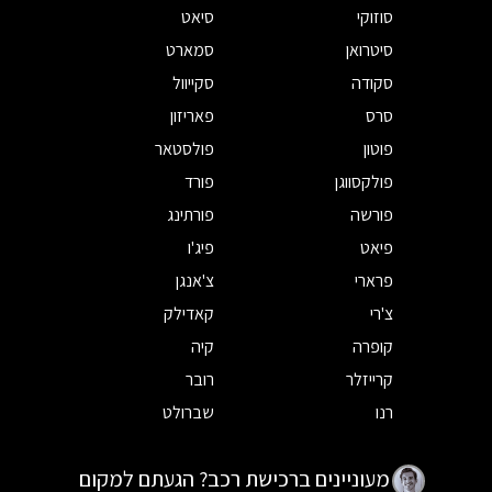
סוזוקי
סיאט
סיטרואן
סמארט
סקודה
סקייוול
סרס
פאריזון
פוטון
פולסטאר
פולקסווגן
פורד
פורשה
פורתינג
פיאט
פיג'ו
פרארי
צ'אנגן
צ'רי
קאדילק
קופרה
קיה
קרייזלר
רובר
רנו
שברולט
מעוניינים ברכישת רכב? הגעתם למקום