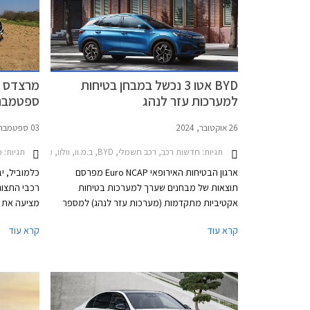
BYD אטו 3 נכשל במבחן בטיחות
מרצדס ב
למערכות עזר לנהג
ספטמבר 023
26 אוקטובר, 2024
03 ספטמבר, 2023
תגיות:
חדשות רכב, רכב חשמלי, BYD, ב.מ.וו, וולוו, מרצדס, פולקסווגן, מרצדס C סדאן 2021-2026, BYD אטו 3 2022-2026, ב.מ.וו סדרה 5 2024-2026וולוו EC40 2022-2026
תגיות:
מב
ארגון הבטיחות האירופאי Euro NCAP מפרסם
כלמוביל, י
תוצאות של מבחנים שערך למערכות בטיחות
רכבי התצוג
אקטיביות מתקדמות (מערכות עזר לנהג) למספר
מציעה את 
דגמים פופולריים באירופה, ביניהם הרכב הנמכר
קרא עוד
קרא עוד
ביותר בישראל - BYD אטו 3 אשר נכשל במבחנים
בכל אולמו
אלו עם ציון של 0 מתוך 4. למעשה מומחי הבטיחות
2023.
של הארגון ממליצים שלא להשתמש במערכות
הבטיחות האקטיביות של BYD אטו 3 בכבישים
בין-עירוניים.