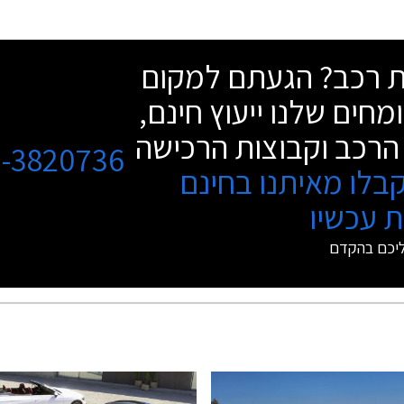
שת רכב? הגעתם למקום
מחים שלנו ייעוץ חינם,
הרכב וקבוצות הרכישה
3-3820736
בלו מאיתנו בחינם
 עכשיו
ליכם בהקדם