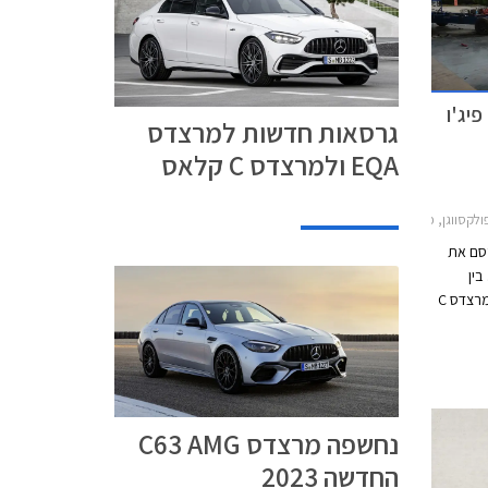
י בטיחות חדשים לקיה EV6, פיג'ו
גרסאות חדשות למרצדס
EQA ולמרצדס C קלאס
דאן 2021-2026, וולוו EC40 2022-2026קיה EV6 2022-2024
ופאי Euro NCAP מפרסם את
ין
הדגמים שנבחנו ניתן למנות את וולוו C40 ומרצדס C
ל
אסטרה, פולקסווגן מולטיוואן, פיג'ו 308, וקיה EV6
נחשפה מרצדס C63 AMG
החדשה 2023