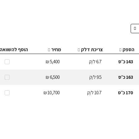
הספק
צריכת דלק
מחיר
הוסף להשוואה
143
כ״ס
6.7
ל/ק
5,400 ₪
163
כ״ס
9.5
ל/ק
6,500 ₪
170
כ״ס
10.7
ל/ק
10,700 ₪