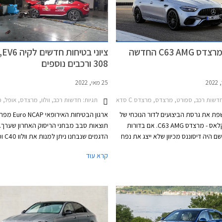
נחשפה מרצדס C63 AMG החדשה
ציונ
308 ורכבים נוספים
25 מאי, 2022
EQA 2
שות רכב, ספורט, מרצדס, מרצדס C סדאן 2021-2026מרצדס C סדאן AMG 2018-2019
תגיות:
חדשות רכב, וולוו, מרצדס, אופל, פולקסווגן, פיג'ו, קיה, מרצדס C ס
ת את גרסת הביצועים לדור הנוכחי של
ארגון הבטיחות האיר
מרצדס C קלאס - מרצדס C63 AMG. אם בדורות
תוצאות סבב מבחני הריסוק האחרון שערך. ב
 היה דיסוננס מכיוון שלא ייצג את נפח
 הנוכחי הולך רחוק עוד יותר. מרצדס
קלאס אשר כבר משווקים בישראל ואת אופ
קרא עוד
C63 AM המקורית צוידה במנוע בנזין אטמוספרי
V8 בנפח 6.2 ליטרים עם הספק מרבי של 457 כ"ס.
אשר שיווקם יחל השנה בישראל.
הדור היוצא שמר על מנוע ה- V8 וקיבל צמד מגדשי
טורבו שסייע לו להגיע להספק מרבי של 510 כ"ס
בגרסאות S החזקות. והדור הנוכחי? הוא עושה
סוימת כראשון להצטייד במנוע טורבו עם