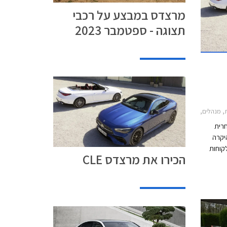
מרצדס במבצע על רכבי
תצוגה - ספטמבר 2023
2021-2, מרצדס CLE קבריולט 2024-2026, מרצדס CLE קופה 2024-2026מרצדס CLE
חרית
יקרה
לקוחות
הכירו את מרצדס CLE
רבים. כעת מוצגת מרצדס CLE אשר תחליף את 2
הדגמים כדי להתחרות בב.מ.וו סדרה 4 ואאודי A5.
 השיווק