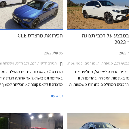
מבצע על רכבי תצוגה -
הכירו את מרצדס CLE
2
05 יולי, 2023
תגיות:
צעי רכב, משפחתיות, מנהלים, פנאי שטח, מרצדס, מרצדס C סדאן 2021-2026, מרצדס C קופה 2018-2024, מרצדס CLA 2019-2024, מרצדס EQC 2020-2024, מרצדס GLA 2020-2024, מרצדס GLC 2022-2026מרצדס GLC קופה 2020-2024
חדשות רכב, רכב חדש, משפחתיות, מנהלים, מרצדס, מרצדס C קופה 2018-2024, מרצדס E קופה 024
בואנית מרצדס לישראל, מחליפה את
מרצדס C קלאס קופה נהנית מהצלחה מס
ה באולמות המכירה ובהזדמנות זו
באירופה וגם בישראל אך אחותה הגדולה וה
הרכבים המוחלפים בהנחות משמעותיות
מרצדס E קלאס קופה לא הצליחה למשוך 
של עד 99,900 ₪ ממחיר המחירון. המבצע נערך
קרא עוד
ת התצוגה של מרצדס עד סוף ספטמבר
מרצדס CLE תגיע במרכב קופה וקבריולט,
בישראל יחל ברבעון הראשון של 2024.