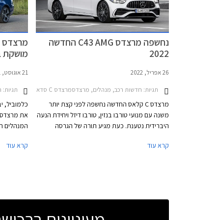
4 צילינדר
PHEV 
מרשימה במ
נחשפה מרצדס C43 AMG החדשה
לדורות היוצ
2022
מושקת ב
26 אפריל, 2022
21 אוגוסט, 2021
תגיות:
חדשות רכב, מנהלים, מרצדסמרצדס C סדאן 2021-2026
תגיות:
ח
מרצדס C קלאס החדשה נחשפה לפני קצת יותר
כלמוביל, י
משנה עם מנועי טורבו בנזין, טורבו דיזל ויחידת הנעה
היברידית נטענת. כעת מגיע תורה של הגרסה
המנהלים הי
הספורטיבית הראשונה – מרצדס C43 AMG. בהמשך
קרא עוד
קרא עוד
תגיע גרסת הביצועים מרצדס C63 AMG שתעמוד
מסירות מאז
בראש ההיצע.
אחראי על כ- 2.5 מיליון מס
מעוניינים ברכי