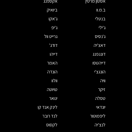
אסטון מרטין
אקספנג
ב.מ.וו
ביואיק
בנטלי
ג'אקו
ג'ילי
ג'יפ
ג'נסיס
גרייט וול
דאצ'יה
דודג'
דונגפנג
דייהו
דייהטסו
האמר
הונגצ'י
הונדה
וויה
וולוו
זיקר
טויוטה
טסלה
יגואר
יונדאי
לינק אנד קו
ליפמוטור
לנד רובר
לנצ'יה
לקסוס