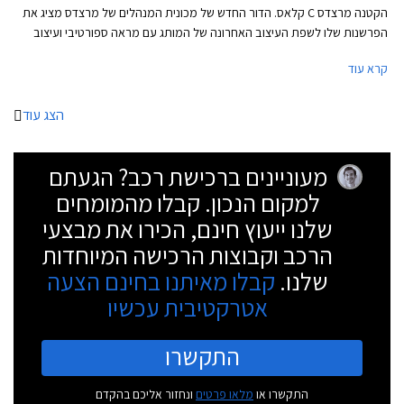
הקטנה מרצדס C קלאס. הדור החדש של מכונית המנהלים של מרצדס מציג את
הפרשנות שלו לשפת העיצוב האחרונה של המותג עם מראה ספורטיבי ועיצוב
שניתן להגדיר כמרצדס S קלאס מוקטנת. החזית כוחנית ושופעת כונסי אוויר.
קרא עוד
עיצוב הדופן נקי עם קו מותניים מעודן ובתחתית הדלתות חגורה בולטת המעניקה
מראה רחב ושרירי. הזנב מציג פנסים דקים ופגוש מסיבי. מרכב הסטיישן שנחשף
אף הוא מציג עיצוב נאה עם זנב ספורטיבי בזכות קורות C מסיביות וקו חלונות
הצג עוד
המשתפל לאחור.
מעוניינים ברכישת רכב? הגעתם
למקום הנכון. קבלו מהמומחים
שלנו ייעוץ חינם, הכירו את מבצעי
הרכב וקבוצות הרכישה המיוחדות
שלנו.
קבלו מאיתנו בחינם הצעה
אטרקטיבית עכשיו
התקשרו
התקשרו או
מלאו פרטים
ונחזור אליכם בהקדם