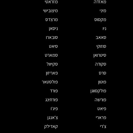
מאזדה
מזראטי
מיני
מיצובישי
מקסוס
מרצדס
ניו
ניסאן
סאאב
סובארו
סוזוקי
סיאט
סיטרואן
סמארט
סקודה
סקייוול
סרס
פאריזון
פוטון
פולסטאר
פולקסווגן
פורד
פורשה
פורתינג
פיאט
פיג'ו
פרארי
צ'אנגן
צ'רי
קאדילק