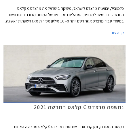
כלמוביל, יבואנית מרצדס לישראל, משיקה בישראל את מרצדס C קלאס
החדשה - דור שישי למכונית המנהלים היוקרתית של המותג. מדובר בדגם חשוב
במיוחד עבור מרצדס אשר רשם יותר מ- 10 מיליון מסירות מאז השקתו לראשונה.
הדור היוצא לבדו אחראי על כ- 2.5 מיליון מסירות.
קרא עוד
נחשפה מרצדס C קלאס החדשה 2021
כמיטב המסורת, זמן קצר אחרי שנחשפת מרצדס S קלאס מפציעה האחות