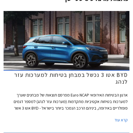
BYD אטו 3 נכשל במבחן בטיחות למערכות עזר
לנהג
ארגון הבטיחות האירופאי Euro NCAP מפרסם תוצאות של מבחנים שערך
למערכות בטיחות אקטיביות מתקדמות (מערכות עזר לנהג) למספר דגמים
פופולריים באירופה, ביניהם הרכב הנמכר ביותר בישראל - BYD אטו 3 אשר
נכשל במבחנים אלו עם ציון של 0 מתוך 4. למעשה מומחי הבטיחות של הארגון
קרא עוד
ממליצים שלא להשתמש במערכות הבטיחות האקטיביות של BYD אטו 3
בכבישים בין-עירוניים.