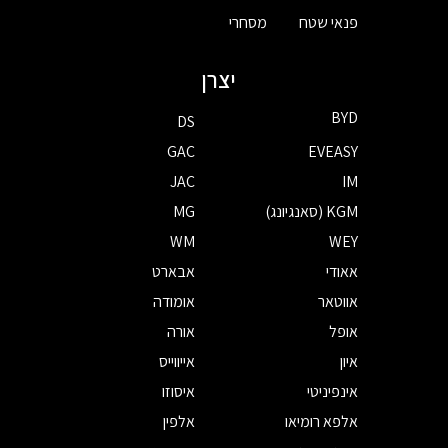
פנאי שטח
מסחרי
יצרן
BYD
DS
GAC
EVEASY
JAC
IM
KGM (סאנגיונג)
MG
WM
WEY
אאודי
אבארט
אווטאר
אומודה
אופל
אורה
איון
אייווייס
אינפיניטי
איסוזו
אלפא רומיאו
אלפין