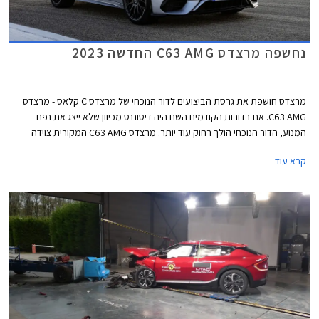
נחשפה מרצדס C63 AMG החדשה 2023
מרצדס חושפת את גרסת הביצועים לדור הנוכחי של מרצדס C קלאס - מרצדס
C63 AMG. אם בדורות הקודמים השם היה דיסוננס מכיוון שלא ייצג את נפח
המנוע, הדור הנוכחי הולך רחוק עוד יותר. מרצדס C63 AMG המקורית צוידה
במנוע בנזין אטמוספרי V8 בנפח 6.2 ליטרים עם הספק מרבי של 457 כ"ס. הדור
קרא עוד
היוצא שמר על מנוע ה- V8 וקיבל צמד מגדשי טורבו שסייע לו להגיע להספק
מרבי של 510 כ"ס בגרסאות S החזקות. והדור הנוכחי? הוא עושה היסטוריה
מסוימת כראשון להצטייד במנוע טורבו עם 4 צילינדרים בלבד, ולטובת תוספת
מחץ מנוע חשמלי וסוללה נטענת שהופכים אותו למרצדס AMG PHEV הראשונה.
תיכף תגלו שמדובר ביחידת הנעה מרשימה במיוחד, אבל קשה מאוד שלא
להתגעגע לדורות היוצאים.