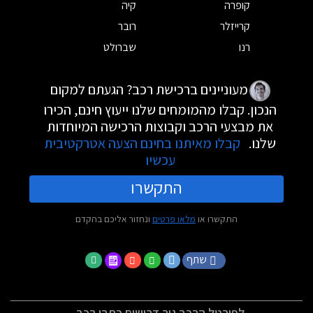
קופרה
קיה
קרייזלר
רובר
רנו
שברולט
מעוניינים ברכישת רכב? הגעתם למקום
הנכון. קבלו מהמומחים שלנו ייעוץ חינם, הכירו
את מבצעי הרכב וקבוצות הרכישה המיוחדות
שלנו.
קבלו מאיתנו בחינם הצעה אטרקטיבית
עכשיו
התקשרו
התקשרו או
מלאו פרטים
ונחזור אליכם בהקדם
שתף
לפורטל הרכב גיר דרושים כתבי רכב -