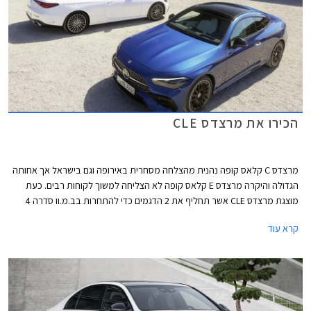
הכירו את מרצדס CLE
מרצדס C קלאס קופה נהנית מהצלחה מסחרית באירופה וגם בישראל אך אחותה
הגדולה והיקרה מרצדס E קלאס קופה לא הצליחה למשוך לקוחות רבים. כעת
מוצגת מרצדס CLE אשר תחליף את 2 הדגמים כדי להתחרות בב.מ.וו סדרה 4
ואאודי A5. מרצדס CLE תגיע במרכב קופה וקבריולט, השיווק בישראל יחל
קרא עוד
ברבעון הראשון של 2024.