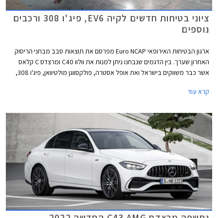
ציוני בטיחות חדשים לקיה EV6, פיג'ו 308 ורכבים
נוספים
ארגון הבטיחות האירופאי Euro NCAP מפרסם את תוצאות סבב מבחני הריסוק
האחרון שערך. בין הדגמים שנבחנו ניתן למנות את וולוו C40 ומרצדס C קלאס
אשר כבר משווקים בישראל ואת אופל אסטרה, פולקסווגן מולטיוואן, פיג'ו 308,
וקיה EV6 אשר שיווקם יחל השנה בישראל.
קרא עוד
נחשפה מרצדס C43 AMG החדשה 2022