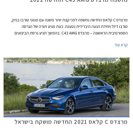
מרצדס C קלאס החדשה נחשפה לפני קצת יותר משנה עם מנועי טורבו בנזין,
טורבו דיזל ויחידת הנעה היברידית נטענת. כעת מגיע תורה של הגרסה
הספורטיבית הראשונה – מרצדס C43 AMG. בהמשך תגיע גרסת הביצועים
מרצדס C63 AMG שתעמוד בראש ההיצע.
קרא עוד
מרצדס C קלאס 2021 החדשה מושקת בישראל