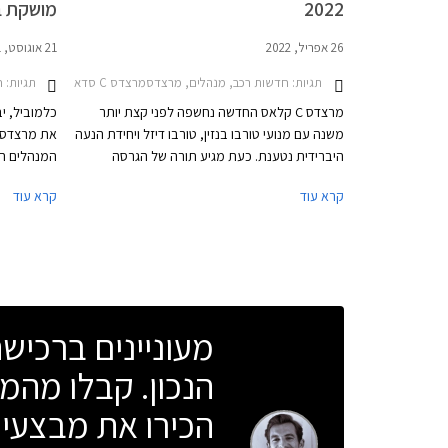
2022
מושקת ב
26 אפריל, 2022
21 אוגוסט, 2021
תגיות:
חדשות רכב, מנהלים, מרצדסמרצדס C סדאן 2021-2026
תגיות:
ח
מרצדס C קלאס החדשה נחשפה לפני קצת יותר
כלמוביל, י
משנה עם מנועי טורבו בנזין, טורבו דיזל ויחידת הנעה
היברידית נטענת. כעת מגיע תורה של הגרסה
המנהלים הי
הספורטיבית הראשונה – מרצדס C43 AMG. בהמשך
קרא עוד
קרא עוד
תגיע גרסת הביצועים מרצדס C63 AMG שתעמוד
מסירות מאז
בראש ההיצע.
אחראי על כ- 2.5 מיליון מס
מעוניינים ברכי
הנכון. קבלו מהמו
הכירו את מבצעי 