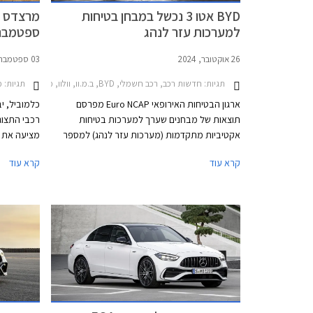
BYD אטו 3 נכשל במבחן בטיחות
מרצדס ב
למערכות עזר לנהג
ספטמבר 023
26 אוקטובר, 2024
03 ספטמבר, 2023
תגיות:
חדשות רכב, רכב חשמלי, BYD, ב.מ.וו, וולוו, מרצדס, פולקסווגן, מרצדס C סדאן 2021-2026, BYD אטו 3 2022-2026, ב.מ.וו סדרה 5 2024-2026וולוו EC40 2022-2026
תגיות:
מב
ארגון הבטיחות האירופאי Euro NCAP מפרסם
כלמוביל, י
תוצאות של מבחנים שערך למערכות בטיחות
רכבי התצוג
אקטיביות מתקדמות (מערכות עזר לנהג) למספר
מציעה את 
דגמים פופולריים באירופה, ביניהם הרכב הנמכר
קרא עוד
קרא עוד
ביותר בישראל - BYD אטו 3 אשר נכשל במבחנים
בכל אולמו
אלו עם ציון של 0 מתוך 4. למעשה מומחי הבטיחות
2023.
של הארגון ממליצים שלא להשתמש במערכות
הבטיחות האקטיביות של BYD אטו 3 בכבישים
בין-עירוניים.