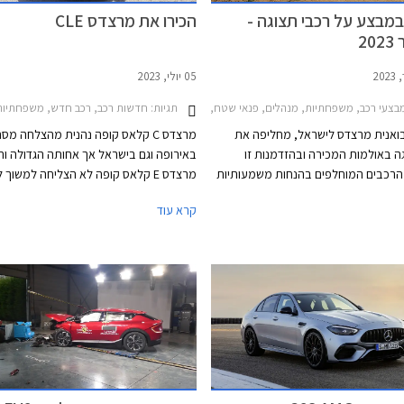
מבצע על רכבי תצוגה -
הכירו את מרצדס CLE
2
05 יולי, 2023
תגיות:
צעי רכב, משפחתיות, מנהלים, פנאי שטח, מרצדס, מרצדס C סדאן 2021-2026, מרצדס C קופה 2018-2024, מרצדס CLA 2019-2024, מרצדס EQC 2020-2024, מרצדס GLA 2020-2024, מרצדס GLC 2022-2026מרצדס GLC קופה 2020-2024
חדשות רכב, רכב חדש, משפחתיות, מנהלים, מרצדס, מרצדס C קופה 2018-2024, מרצדס E קופה 024
בואנית מרצדס לישראל, מחליפה את
מרצדס C קלאס קופה נהנית מהצלחה מס
ה באולמות המכירה ובהזדמנות זו
באירופה וגם בישראל אך אחותה הגדולה וה
הרכבים המוחלפים בהנחות משמעותיות
מרצדס E קלאס קופה לא הצליחה למשוך 
של עד 99,900 ₪ ממחיר המחירון. המבצע נערך
קרא עוד
ת התצוגה של מרצדס עד סוף ספטמבר
מרצדס CLE תגיע במרכב קופה וקבריולט,
בישראל יחל ברבעון הראשון של 2024.