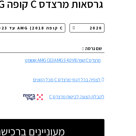
גרסאות
מרצדס C קופה AMG
שם גרסה
מרצדס C קופה AMG C63 AMG S 4.0 V8 אוטומט
לצפיה בכל דגמי מרצדס C מכל השנים
לקבלת הצעה לביטוח מרצדס C
מעוניינים ברכי