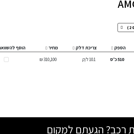
הספק
צריכת דלק
מחיר
הוסף להשוואה
510
כ״ס
10.1
ל/ק
310,100 ₪
שת רכב? הגעתם למקום