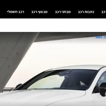
כב
כתבות רכב
מבחני רכב
מבצעי רכב
רכב חשמלי