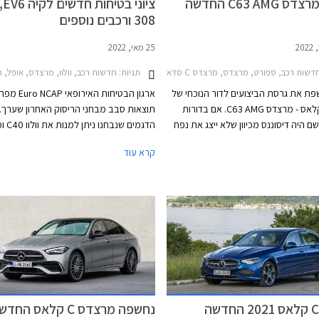
נחשפה מרצדס C63 AMG החדשה
ציונ
308 ורכבים נוספים
25 מאי, 2022
EQA 2
שות רכב, ספורט, מרצדס, מרצדס C סדאן 2021-2026מרצדס C סדאן AMG 2018-2019
תגיות:
חדשות רכב, וולוו, מרצדס, אופל, פולקסווגן, פיג'ו, קיה, מרצדס C ס
ת את גרסת הביצועים לדור הנוכחי של
ארגון הבטיחות האיר
מרצדס C קלאס - מרצדס C63 AMG. אם בדורות
תוצאות סבב מבחני הריסוק האחרון שערך. ב
 היה דיסוננס מכיוון שלא ייצג את נפח
 הנוכחי הולך רחוק עוד יותר. מרצדס
קלאס אשר כבר משווקים בישראל ואת אופ
קרא עוד
C63 AM המקורית צוידה במנוע בנזין אטמוספרי
V8 בנפח 6.2 ליטרים עם הספק מרבי של 457 כ"ס.
אשר שיווקם יחל השנה בישראל.
הדור היוצא שמר על מנוע ה- V8 וקיבל צמד מגדשי
טורבו שסייע לו להגיע להספק מרבי של 510 כ"ס
בגרסאות S החזקות. והדור הנוכחי? הוא עושה
סוימת כראשון להצטייד במנוע טורבו עם
ים בלבד, ולטובת תוספת מחץ מנוע
חשמלי וסוללה נטענת שהופכים אותו למרצדס AMG
הראשונה. תיכף תגלו שמדובר ביחידת הנעה
יוחד, אבל קשה מאוד שלא להתגעגע
מרצדס C קלאס 2021 החדשה
נחשפה מרצדס C קלאס החד
אים.