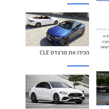
2021-2, מרצדס CLE קבריולט 2024-2026, מרצדס CLE קופה 2024-2026מרצדס CLE
חרית
יקרה
לקוחות
הכירו את מרצדס CLE
רבים. כעת מוצגת מרצדס CLE אשר תחליף את 2
הדגמים כדי להתחרות בב.מ.וו סדרה 4 ואאודי A5.
 השיווק