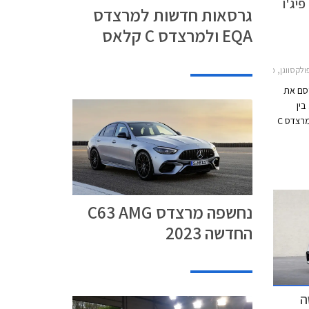
י בטיחות חדשים לקיה EV6, פיג'ו
גרסאות חדשות למרצדס
EQA ולמרצדס C קלאס
דאן 2021-2026, וולוו EC40 2022-2026קיה EV6 2022-2024
ופאי Euro NCAP מפרסם את
ין
הדגמים שנבחנו ניתן למנות את וולוו C40 ומרצדס C
ל
אסטרה, פולקסווגן מולטיוואן, פיג'ו 308, וקיה EV6
נחשפה מרצדס C63 AMG
החדשה 2023
שה