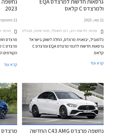
גרסאות חדשות למרצדס EQA
ולמרצדס C קלאס
2023
21 מאי, 2023
21 ספטמבר, 2022
תגיות:
תגיות:
חדשות רכב, רכב חשמלי, פנאי שטח, מנהלים, מרצדס, מרצדס C סדאן 2021-2026מרצדס 021-2025
חד
כלמוביל, יבואנית מרצדס, החלה לשווק בישראל
מרצדס חושפ
גרסאות חדשות לדגמי מרצדס EQA ומרצדס C
קלאס.
הקודמים השם
המנוע, הדור
קרא עוד
קרא עוד
G
היסטוריה מ
4 צילינדר
PHEV 
מרשימה במ
נחשפה מרצדס C43 AMG החדשה
לדורות היוצ