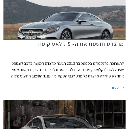
מרצדס חושפת את ה- S קלאס קופה
לתערוכת פרנקפורט בספטמבר 2013 הגיעה מרצדס חמושה ברכב קונספט
שענה לשם S קלאס קופה. הדעות לגבי הגעתו לייצור היו חלוקות מאחר שמצד
אחד לא שחררה מרצדס כל פרט לגבי השקתו אך מנגד העיצוב החיצוני נראה
מוגמר ומוכן לייצור. כמו כן, במקביל להשקת הקונספט, נצפו ברשת תמונות ריגול
קרא עוד
של קופה גדולה שנשאה את תג הכוכב המשולש.