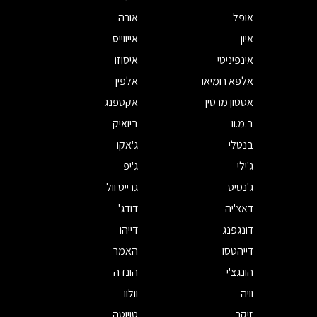
אופל
אורה
איון
אייווייס
אינפיניטי
איסוזו
אלפא רומיאו
אלפין
אסטון מרטין
אקספנג
ב.מ.וו
ביואיק
בנטלי
ג'אקו
ג'ילי
ג'יפ
ג'נסיס
גרייט וול
דאצ'יה
דודג'
דונגפנג
דייהו
דייהטסו
האמר
הונגצ'י
הונדה
וויה
וולוו
זיקר
טויוטה