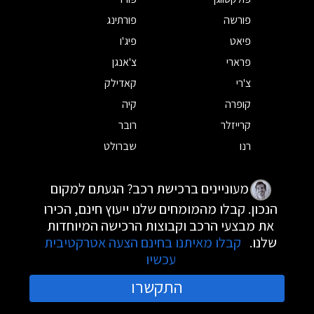
פורשה
פורתינג
פיאט
פיג'ו
פרארי
צ'אנגן
צ'רי
קאדילק
קופרה
קיה
קרייזלר
רובר
רנו
שברולט
מעוניינים ברכישת רכב? הגעתם למקום
הנכון. קבלו מהמומחים שלנו ייעוץ חינם, הכירו
את מבצעי הרכב וקבוצות הרכישה המיוחדות
שלנו.
קבלו מאיתנו בחינם הצעה אטרקטיבית
עכשיו
התקשרו