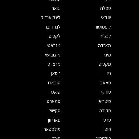
טסלה
יגואר
יונדאי
לינק אנד קו
ליפמוטור
לנד רובר
לנצ'יה
לקסוס
מאזדה
מזראטי
מיני
מיצובישי
מקסוס
מרצדס
ניו
ניסאן
סאאב
סובארו
סוזוקי
סיאט
סיטרואן
סמארט
סקודה
סקייוול
סרס
פאריזון
פוטון
פולסטאר
פולקסווגן
פורד