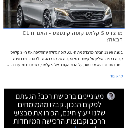
מרצדס S קלאס קופה קונספט - האם זו CL
הבאה?
בשנת 1996 הציגה מרצדס את ה- CL, קופה גדולה שהחליפה את ה- S קלאס
קופה בקצה העליון של קשת דגמי הקופה של מרצדס. ה- CL הנוכחית הוצגה
בשנת 2006 והיא מבוססת על הדור הקודם של S קלאס, בשנת 2010 עברה ה-
CL מתיחת פנים. בתערוכת פרנקפורט שתפתח לקהל בסוף השבוע תציג מרצדס
קרא עוד
רכב קונספט הרומז על דגם הקופה הגדול הבא שאפשרי שיחזור להשתמש בשם
S קלאס קופה.
מעוניינים ברכישת רכב? הגעתם
למקום הנכון. קבלו מהמומחים
שלנו ייעוץ חינם, הכירו את מבצעי
הרכב וקבוצות הרכישה המיוחדות