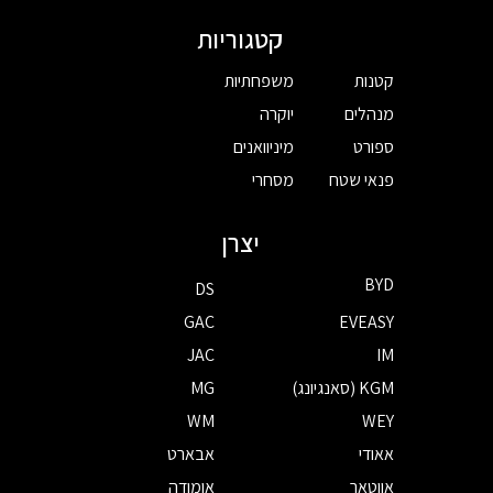
קטגוריות
קטנות
משפחתיות
מנהלים
יוקרה
ספורט
מיניוואנים
פנאי שטח
מסחרי
יצרן
BYD
DS
GAC
EVEASY
JAC
IM
KGM (סאנגיונג)
MG
WM
WEY
אאודי
אבארט
אווטאר
אומודה