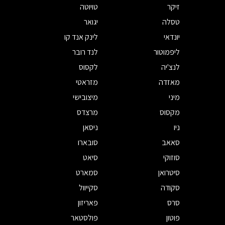
זיקר
טויוטה
טסלה
יגואר
יונדאי
לינק אנד קו
ליפמוטור
לנד רובר
לנצ'יה
לקסוס
מאזדה
מזראטי
מיני
מיצובישי
מקסוס
מרצדס
ניו
ניסאן
סאאב
סובארו
סוזוקי
סיאט
סיטרואן
סמארט
סקודה
סקייוול
סרס
פאריזון
פוטון
פולסטאר