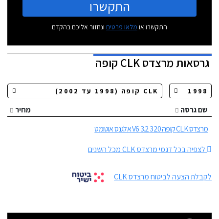
התקשרו
התקשרו או
מלאו פרטים
ונחזור אליכם בהקדם
גרסאות
מרצדס CLK קופה
שם גרסה
מחיר
מרצדס CLK קופה 320 3.2 V6 אלגנס אוטומט
לצפיה בכל דגמי מרצדס CLK מכל השנים
לקבלת הצעה לביטוח מרצדס CLK