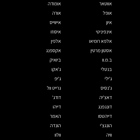
אווטאר
אומודה
אופל
אורה
איון
אייווייס
אינפיניטי
איסוזו
אלפא רומיאו
אלפין
אסטון מרטין
אקספנג
ב.מ.וו
ביואיק
בנטלי
ג'אקו
ג'ילי
ג'יפ
ג'נסיס
גרייט וול
דאצ'יה
דודג'
דונגפנג
דייהו
דייהטסו
האמר
הונגצ'י
הונדה
וויה
וולוו