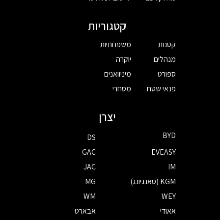
קטגוריות
קטנות
משפחתיות
מנהלים
יוקרה
ספורט
מיניוואנים
פנאי שטח
מסחרי
יצרן
BYD
DS
GAC
EVEASY
JAC
IM
KGM (סאנגיונג)
MG
WM
WEY
אאודי
אבארט