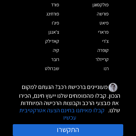
פולקסווגן
פורד
פורשה
פורתינג
פיאט
פיג'ו
פרארי
צ'אנגן
צ'רי
קאדילק
קופרה
קיה
קרייזלר
רובר
רנו
שברולט
מעוניינים ברכישת רכב? הגעתם למקום
הנכון. קבלו מהמומחים שלנו ייעוץ חינם, הכירו
את מבצעי הרכב וקבוצות הרכישה המיוחדות
שלנו.
קבלו מאיתנו בחינם הצעה אטרקטיבית
עכשיו
התקשרו