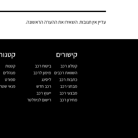
עדיין אין תגובות. השאירו את ההערה הראשונה.
קישורים
קטגורי
קטלוג רכב
ביטוח רכב
קטנות
השוואת רכבים
מימון לרכב
מנהלים
כתבות רכב
ליסינג
ספורט
מבחני רכב
רכב חדש
פנאי שטח
מבצעי רכב
ייעוץ רכב
מחירון רכב
רישום לניוזלטר