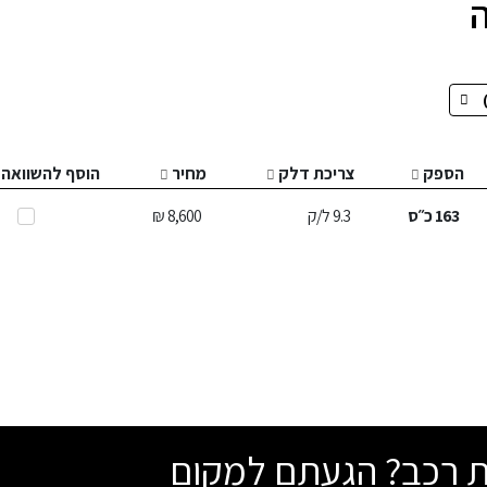
הספק
צריכת דלק
מחיר
הוסף להשוואה
163
כ״ס
9.3
ל/ק
8,600 ₪
שת רכב? הגעתם למקום