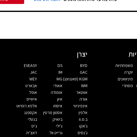
ות
יצרן
משפחתיות
BYD
DS
EVEASY
יוקרה
GAC
IM
JAC
מיניוואנים
KGM (סאנגיונג)
MG
WEY
מסחרי
WM
אאודי
אבארט
אווטאר
אומודה
אופל
אורה
איון
אייווייס
אינפיניטי
איסוזו
אלפא רומיאו
אלפין
אסטון מרטין
אקספנג
ב.מ.וו
ביואיק
בנטלי
ג'אקו
ג'ילי
ג'יפ
ג'נסיס
גרייט וול
דאצ'יה