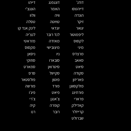
דודג'
דונגפנג
דייהו
דייהטסו
האמר
הונגצ'י
הונדה
וויה
וולוו
זיקר
טויוטה
טסלה
יגואר
יונדאי
לינק אנד קו
ליפמוטור
לנד רובר
לנצ'יה
לקסוס
מאזדה
מזראטי
מיני
מיצובישי
מקסוס
מרצדס
ניו
ניסאן
סאאב
סובארו
סוזוקי
סיאט
סיטרואן
סמארט
סקודה
סקייוול
סרס
פאריזון
פוטון
פולסטאר
פולקסווגן
פורד
פורשה
פורתינג
פיאט
פיג'ו
פרארי
צ'אנגן
צ'רי
קאדילק
קופרה
קיה
קרייזלר
רובר
רנו
שברולט