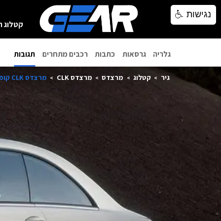
נגישות
נגישות
קטלוג ר
גלריה
גרסאות
כתבות
רכבים מתחרים
תגובות
גיר
קטלוג
מרצדס
מרצדס CLK
מרצדס CLK קופה 2005