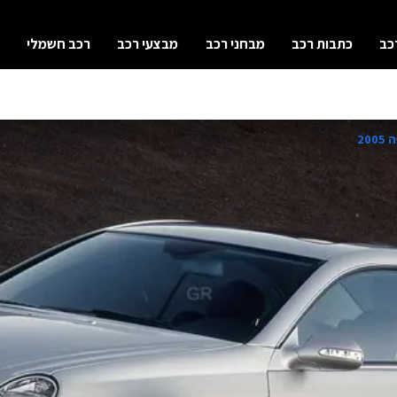
כב
כתבות רכב
מבחני רכב
מבצעי רכב
רכב חשמלי