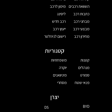
השוואת רכבים
מימון לרכב
כתבות רכב
ליסינג
מבחני רכב
רכב חדש
מבצעי רכב
ייעוץ רכב
מחירון רכב
רישום לניוזלטר
קטגוריות
קטנות
משפחתיות
מנהלים
יוקרה
ספורט
מיניוואנים
פנאי שטח
מסחרי
יצרן
BYD
DS