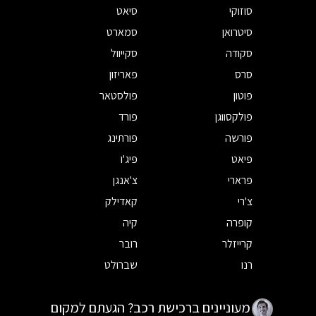
סוזוקי
סיאט
סיטרואן
סמארט
סקודה
סקייוול
סרס
פאריזון
פוטון
פולסטאר
פולקסווגן
פורד
פורשה
פורתינג
פיאט
פיג'ו
פרארי
צ'אנגן
צ'רי
קאדילק
קופרה
קיה
קרייזלר
רובר
רנו
שברולט
מעוניינים ברכישת רכב? הגעתם למקום