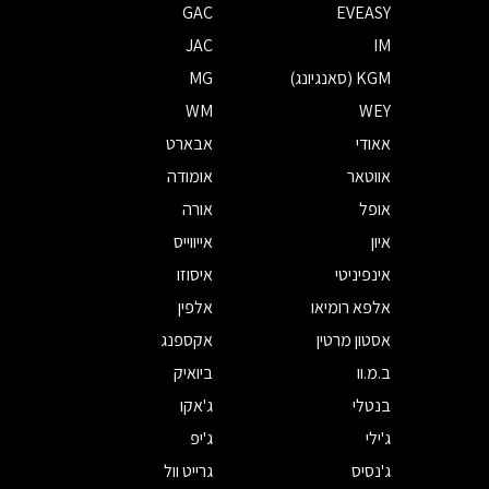
GAC
EVEASY
JAC
IM
KGM (סאנגיונג)
MG
WM
WEY
אאודי
אבארט
אווטאר
אומודה
אופל
אורה
איון
אייווייס
אינפיניטי
איסוזו
אלפא רומיאו
אלפין
אסטון מרטין
אקספנג
ב.מ.וו
ביואיק
בנטלי
ג'אקו
ג'ילי
ג'יפ
ג'נסיס
גרייט וול