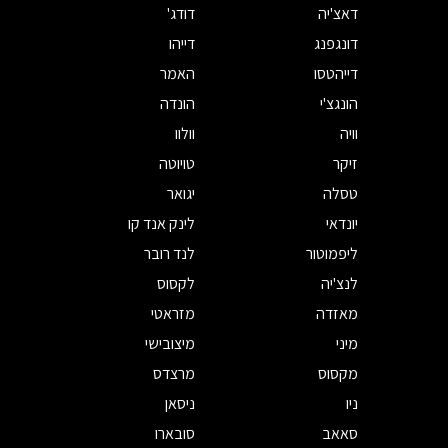
דאצ'יה
דודג'
דונגפנג
דייהו
דייהטסו
האמר
הונגצ'י
הונדה
וויה
וולוו
זיקר
טויוטה
טסלה
יגואר
יונדאי
לינק אנד קו
ליפמוטור
לנד רובר
לנצ'יה
לקסוס
מאזדה
מזראטי
מיני
מיצובישי
מקסוס
מרצדס
ניו
ניסאן
סאאב
סובארו