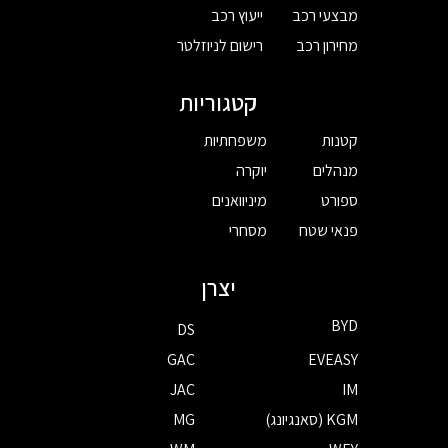
מבצעי רכב
ייעוץ רכב
מחירון רכב
רישום לניוזלטר
קטגוריות
קטנות
משפחתיות
מנהלים
יוקרה
ספורט
מיניוואנים
פנאי שטח
מסחרי
יצרן
BYD
DS
GAC
EVEASY
JAC
IM
KGM (סאנגיונג)
MG