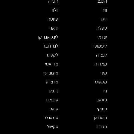
הונגצ'י
הונדה
וויה
וולוו
זיקר
טויוטה
טסלה
יגואר
יונדאי
לינק אנד קו
ליפמוטור
לנד רובר
לנצ'יה
לקסוס
מאזדה
מזראטי
מיני
מיצובישי
מקסוס
מרצדס
ניו
ניסאן
סאאב
סובארו
סוזוקי
סיאט
סיטרואן
סמארט
סקודה
סקייוול