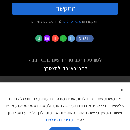
התקשרו
התקשרו או
מלאו פרטים
ונחזור אליכם בהקדם
שתף
לפורטל הרכב גיר דרושים כתבי רכב -
לחצו כאן כדי להצטרף
אודותינו
שאלות נפוצות
×
לתנאי השימוש
מדיניות פרטיות
אנו משתמשים בטכנולוגיות איסוף מידע כגון עוגיות, לרבות של צדדים
הצהרת נגישות
צור קשר
שלישיים, כדי לשפר את חווית הגלישה באתר ולמטרות סטטיסטיקה, איפיון
ושיווק. המשך גלישה באתר מהווה את הסכמתך לכך. למידע נוסף ניתן
עוגיות
לעיין
במדיניות הפרטיות