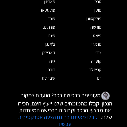
סרס
פאריזון
פוטון
פולסטאר
פולקסווגן
פורד
פורשה
פורתינג
פיאט
פיג'ו
פרארי
צ'אנגן
צ'רי
קאדילק
קופרה
קיה
קרייזלר
רובר
רנו
שברולט
מעוניינים ברכישת רכב? הגעתם למקום
הנכון. קבלו מהמומחים שלנו ייעוץ חינם, הכירו
את מבצעי הרכב וקבוצות הרכישה המיוחדות
שלנו.
קבלו מאיתנו בחינם הצעה אטרקטיבית
עכשיו