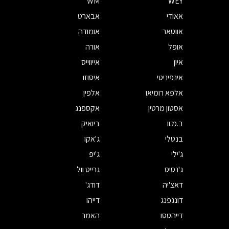
WM
WEY
אאודי
אבארט
אווטאר
אומודה
אופל
אורה
איון
אייווייס
אינפיניטי
איסוזו
אלפא רומיאו
אלפין
אסטון מרטין
אקספנג
ב.מ.וו
ביואיק
בנטלי
ג'אקו
ג'ילי
ג'יפ
ג'נסיס
גרייט וול
דאצ'יה
דודג'
דונגפנג
דייהו
דייהטסו
האמר