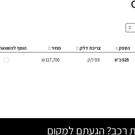
הספק
צריכת דלק
מחיר
הוסף להשוואה
525
כ״ס
9.9
ל/ק
117,700 ₪
שת רכב? הגעתם למקום