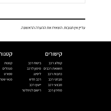
עדיין אין תגובות. השאירו את ההערה הראשונה.
קישורים
קטגורי
קטלוג רכב
ביטוח רכב
קטנות
השוואת רכבים
מימון לרכב
מנהלים
כתבות רכב
ליסינג
ספורט
מבחני רכב
רכב חדש
פנאי שטח
מבצעי רכב
ייעוץ רכב
מחירון רכב
רישום לניוזלטר