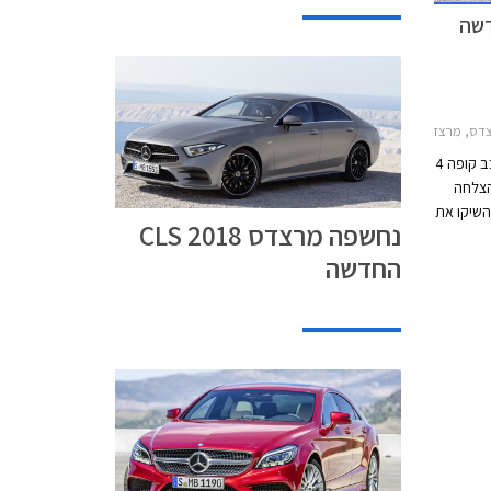
CLאאודי A7 2014-2018
מרצדס CLS הייתה הראשונה שהציעה מרכב קופה 4
בעקבות ההצלחה
השיקו את
נחשפה מרצדס CLS 2018
אאודי A7. כעת מציגה
החדשה
CL עם עיצוב בוגר
תאורה
זו מנצנץ
הרחק
ולתו לאכלס מנוע 6 צילינדרים
נטולי
ה תא