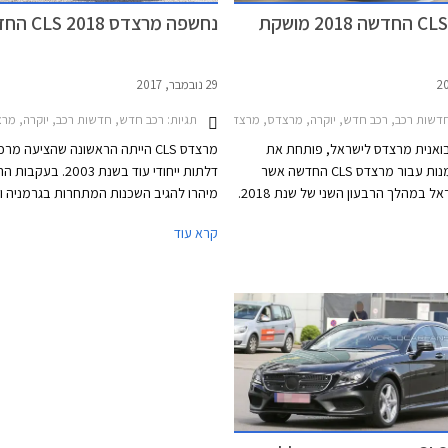
מרצדס CLS החדשה 2018 מושקת
נחשפה מרצדס CLS 2018 החדשה
29 נובמבר, 2017
דשות רכב, רכב חדש, יוקרה, מרצדס, מרצדס CLS 2014-2018מחירון רכב
תגיות:
רכב חדש, חדשות רכב, יוקרה, מרצדס, מרצדס S 2014-2018
בואנית מרצדס לישראל, פותחת את
פנקס ההזמנות עבור מרצדס CLS החדשה אשר
דלתות ייחודי עוד בשנת 2003. 
תנחת בישראל במהלך הרבעון השני של שנת 2018.
מיהרו להגיב השכנות המתחרות בגרמניה ו
הדור השלישי של מכונית הקופה 4 דלתות מציג
ב.מ.וו סדרה 6 גראן קופה ו
קרא עוד
דדת על פי שפת העיצוב החדשה של
מרצדס את הדור השלישי של S
והה עם הפנסים המחודדים שיזלגו גם
וספורטיבי יותר. חרטום הרכב כולל יחידות 
ה העתידיים.
מחודדות, פגוש אגרסיבי, וגריל גדול שבמרכ
סמל גדול של המותג. מכסה המנוע נמתח 
לפנים ומרמז על יכ
טורי ארוך. החלק האחורי מציג קווים חלקים ו
קימורים, עם גג הגולש בהמשכיות אל מכס
המטען.