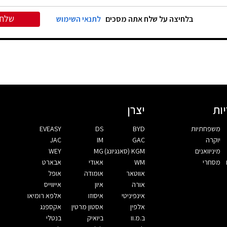
שלח
בלחיצה על שלח אתה מסכים
לתנאי השימוש
ות
יצרן
משפחתיות
BYD
DS
EVEASY
יוקרה
GAC
IM
JAC
מיניוואנים
KGM (סאנגיונג)
MG
WEY
מסחרי
WM
אאודי
אבארט
אווטאר
אומודה
אופל
אורה
איון
אייווייס
אינפיניטי
איסוזו
אלפא רומיאו
אלפין
אסטון מרטין
אקספנג
ב.מ.וו
ביואיק
בנטלי