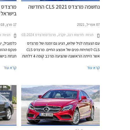
נחשפה מרצדס CLS 2021 החדשה
בישראל
07 אפריל, 2021
17 מרץ, 2018
תגיות:
חדשות רכב, יוקרה, מרצדסמרצדס CLS 2018-2024
תגיות:
ח
עם הגעתה לגיל שלוש, הגיע גם זמנה של מרצדס
כלמוביל, י
CLS למתיחת פנים של אמצע החיים. מרצדס CLS
אשר הייתה הראשונה שהציעה מרכב קופה 4 דלתות
ייחודי עוד בשנת 2003, ניצבת כיום מול מתחרות כגון
קרא עוד
קרא עוד
ב.מ.וו סדרה 6 ואאודי A7.
הופעה מצו
מרצדס, המז
לדגמי החבר