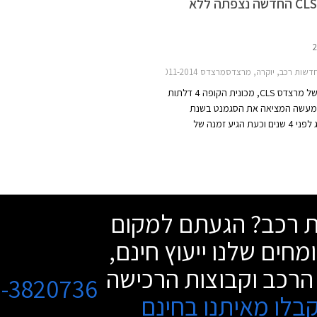
מרצדס CLS החדשה נצפתה ללא
דשות רכב, יוקרה, מרצדסמרצדס CLS 2011-2014
הדור השני של מרצדס CLS, מכונית הקופה 4 דלתות
מעשה המציאה את הסגמנט בשנת
2004, הוצג לפני 4 שנים וכעת הגיע זמנה של
בור מתיחת פנים. עפ"י הודעה של
היצרנית, מרצדס CLS החדשה צפוייה להיחשף באופן
ש אוקטובר הקרוב אך השמועות ברשת
חשיפה מוקדמת יותר שעשויה להתקיים
הקרוב בפסטיבל המהירות בגודווד,
שת רכב? הגעתם למקום
מחים שלנו ייעוץ חינם,
הרכב וקבוצות הרכישה
3-3820736
בלו מאיתנו בחינם