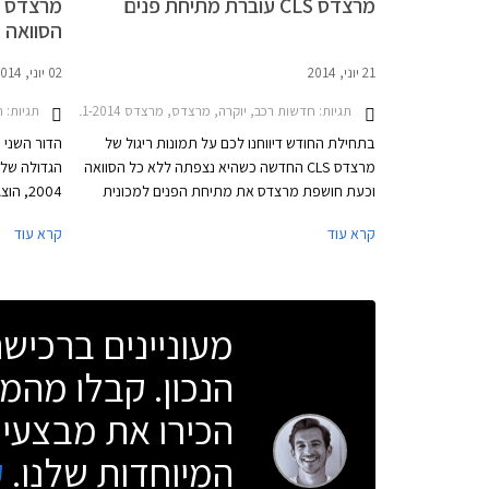
מרצדס CLS עוברת מתיחת פנים
הסוואה
21 יוני, 2014
02 יוני, 2014
תגיות:
חדשות רכב, יוקרה, מרצדס, מרצדס CLS 2011-2014, מרצדס CLS שוטינג ברייק 2012-2013מרצדס CLS AMG 2011-2013
תגיות:
ח
בתחילת החודש דיווחנו לכם על תמונות ריגול של
מרצדס CLS החדשה כשהיא נצפתה ללא כל הסוואה
הגדולה של
וכעת חושפת מרצדס את מתיחת הפנים למכונית
הקופה ארבע דלתות הגדולה שלה באופן רשמי.
המכונית לע
קרא עוד
קרא עוד
השינויים בעיצוב עדינים וכוללים בעיקר עדכון לפנסים
ולפגושים עם קווים מעוגלים וזורמים יותר מאשר
רשמי בחוד
בדגם היוצא. השבכה הקדמית עודכנה גם היא ומציגה
מדברות על 
כעת פס כרום מרכזי אחד כשמסביבו נמצאים
כבר בחודש 
מעוניינים ברכי
עשרות עיגולי כרום דמויי יהלומים.
אנגליה.
הנכון. קבלו מהמו
הכירו את מבצעי 
המיוחדות שלנו.
ק