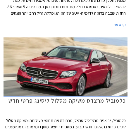
מכונית הסלון מרצדס E קלאס זוכה למתיחת פנים של אמצע החיים על מנת
להישאר רלוונטית בסגמנט הכולל מתחרות חזקות כגון ב.מ.וו סדרה 5 ואאודי A6.
החזית עוצבה בדומה לדגמי ה- SUV של המותג וכוללת גריל רחב יותר ופנסים
חדשים. מאחור ניתן לזהות יחידות תאורה אופקיות במקום אנכיות בדגם היוצא.
קרא עוד
כמו כן, הפגושים עוצבו מחדש וחישוקים בעיצובים שונים משלימים את העיצוב
החיצוני.
כלמוביל מרצדס משיקה מסלול ליסינג פרטי חדש
כלמוביל, יבואנית מרצדס לישראל, מרחיבה את תחומי פעילותה ומשיקה מסלול
ליסינג פרטי בתשלום חודשי קבוע. במסגרת זו יוצעו מגוון דגמי מרצדס מסגמנטים