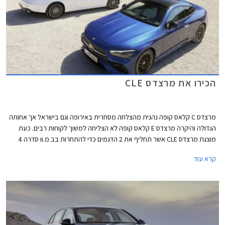
הכירו את מרצדס CLE
מרצדס C קלאס קופה נהנית מהצלחה מסחרית באירופה וגם בישראל אך אחותה
הגדולה והיקרה מרצדס E קלאס קופה לא הצליחה למשוך לקוחות רבים. כעת
מוצגת מרצדס CLE אשר תחליף את 2 הדגמים כדי להתחרות בב.מ.וו סדרה 4
ואאודי A5. מרצדס CLE תגיע במרכב קופה וקבריולט, השיווק בישראל יחל
קרא עוד
ברבעון הראשון של 2024.