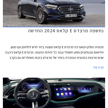
נחשפה מרצדס E קלאס 2024 החדשה
מכונית הסלון המוערכת מרצדס E קלאס מוצגת בדור חדש לחלוטין עם מגוון
חידושים טכנולוגיים וסיוע חשמלי עבור כל יחידות ההנעה. מרצדס E קלאס כיכבה
שנים ארוכות כמכונית הנמכרת ביותר של מרצדס בזכות פופולריות גם בקרב
נהגי מוניות וציי רכב של אחמי"ם, אולם בשנים האחרונות הפופולריות הגואה של
קרא עוד
רכבי הפנאי הכריעה גם אותה והיא נעקפה על ידי מרצדס GLC. המתחרה
העיקרית ב.מ.וו סדרה 5 כבר מחממת מנועים מעבר לפינה לקראת הצגת דור
חדש שיוצע גם עם יחידת הנעה חשמלית. אאודי לעומת זאת צפויה להחליף את
A6 בדור חדש שלא יוצע עוד עם מנועי בעירה פנימית.