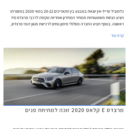
כלמוביל טרייד-אין יוצאת במבצע בין התאריכים 20-22 במאי 2020 במסגרתו
תציע הנחות משמעותיות ממחיר המחירון ואחריות מקיפה לרכבי מרצדס מיד
ראשונה. בנוסף תציע החברה מסלולי מימון נוחים לרכישת מגוון דגמי מרצדס,
ביניהם מסלול הכולל רכישה מיידית ודחיית התשלום הראשון ב- 3 חודשים.
קרא עוד
מרצדס E קלאס 2020 זוכה למתיחת פנים