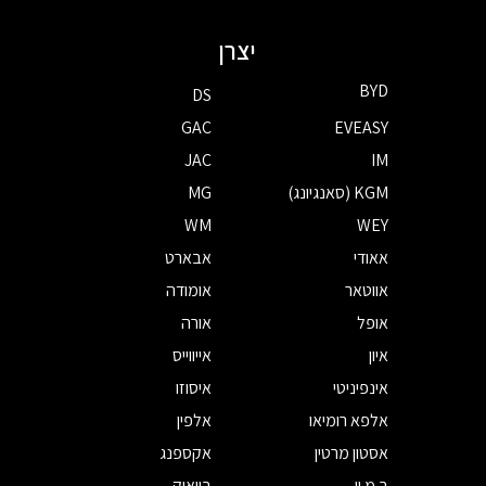
יצרן
BYD
DS
GAC
EVEASY
JAC
IM
KGM (סאנגיונג)
MG
WM
WEY
אאודי
אבארט
אווטאר
אומודה
אופל
אורה
איון
אייווייס
אינפיניטי
איסוזו
אלפא רומיאו
אלפין
אסטון מרטין
אקספנג
ב.מ.וו
ביואיק