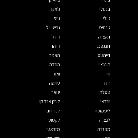
בנטלי
ג'אקו
ג'ילי
ג'יפ
ג'נסיס
גרייט וול
דאצ'יה
דודג'
דונגפנג
דייהו
דייהטסו
האמר
הונגצ'י
הונדה
וויה
וולוו
זיקר
טויוטה
טסלה
יגואר
יונדאי
לינק אנד קו
ליפמוטור
לנד רובר
לנצ'יה
לקסוס
מאזדה
מזראטי