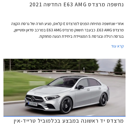
נחשפה מרצדס E63 AMG החדשה 2021
אחרי שנחשפה מתיחת הפנים למרצדס E קלאס, מגיע תורה של גרסת הקצה
מרצדס E63 AMG. כבעבר תשווק מרצדס E63 AMG במרכב סדאן וסטיישן,
בגרסה רגילה ובגרסת S המצויידת ביחידת הנעה מחוזקת.
קרא עוד
מרצדס יד ראשונה במבצע בכלמוביל טרייד-אין