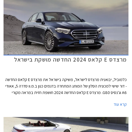
מרצדס E קלאס 2024 החדשה מושקת בישראל
כלמוביל, יבואנית מרצדס לישראל, משיקה בישראל את מרצדס E קלאס החדשה
- דור שישי למכונית הסלון של המותג המתחרה בדגמים כגון ב.מ.וו סדרה 5, אאודי
A6 וג'נסיס G80. מרצדס E קלאס החדשה 2024 חושפת חזית במראה מקורי
השואב השראה מהדגמים החשמליים של היצרנית וכוללת גריל בדוגמת כוכבים
קרא עוד
עם מסגרת עבה בצבע שחור מבריק, הגולשת אל עבר הפנסים הקדמיים אשר
זוכים לחותמת תאורה בעיצוב ייחודי. לקוחות שמרנים יותר יוכלו לבחור בגריל
סורגים קלאסי בגימור כרום. מאחור ניתן לזהות חותמת תאורה ייחודית בצורת
סמל הכוכב של מרצדס.