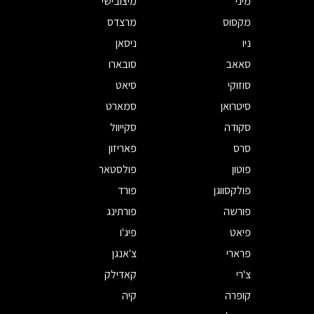
מיני
מיצובישי
מקסוס
מרצדס
ניו
ניסאן
סאאב
סובארו
סוזוקי
סיאט
סיטרואן
סמארט
סקודה
סקייוול
סרס
פאריזון
פוטון
פולסטאר
פולקסווגן
פורד
פורשה
פורתינג
פיאט
פיג'ו
פרארי
צ'אנגן
צ'רי
קאדילק
קופרה
קיה