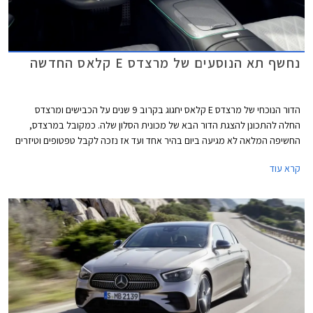
נחשף תא הנוסעים של מרצדס E קלאס החדשה
הדור הנוכחי של מרצדס E קלאס יחגוג בקרוב 9 שנים על הכבישים ומרצדס
החלה להתכונן להצגת הדור הבא של מכונית הסלון שלה. כמקובל במרצדס,
החשיפה המלאה לא מגיעה ביום בהיר אחד ועד אז נזכה לקבל טפטופים וטיזרים
של הדגם החדש והחגיגה נפתחת בהצגת תא הנוסעים החדש של הדגם. מרצדס E
קרא עוד
קלאס ומשפחת דגמי הסלון של מרצדס עדיין מחזיקה בתואר הדגם הנמכר ביותר
של מרצדס, על אף שבשנים האחרונות היא נעקפה על ידי רכבי הפנאי של
המותג.