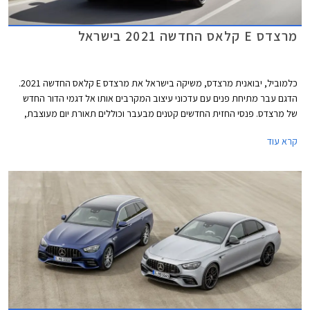
מרצדס E קלאס החדשה 2021 בישראל
כלמוביל, יבואנית מרצדס, משיקה בישראל את מרצדס E קלאס החדשה 2021.
הדגם עבר מתיחת פנים עם עדכוני עיצוב המקרבים אותו אל דגמי הדור החדש
של מרצדס. פנסי החזית החדשים קטנים מבעבר וכוללים תאורת יום מעוצבת,
הגריל הקדמי רחב ובעל נוכחות, וכונסי האוויר בפגוש משדרים כוחניות. צללית
קרא עוד
הצד נותרה אלגנטית ומתאפיינת בקו מותניים מעודן המשתפל לאחור. הזנב מציג
פנסים מוארכים בעיצוב חדש ופגוש אחורי חדש עם צמד יציאות מפלט. השינוי
העיקרי בתא הנוסעים הוא גלגל ההגה החדש של מרצדס המכיל פקדי מגע.