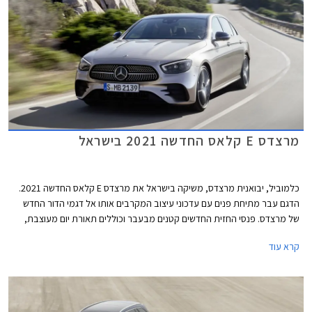
מרצדס E קלאס החדשה 2021 בישראל
כלמוביל, יבואנית מרצדס, משיקה בישראל את מרצדס E קלאס החדשה 2021.
הדגם עבר מתיחת פנים עם עדכוני עיצוב המקרבים אותו אל דגמי הדור החדש
של מרצדס. פנסי החזית החדשים קטנים מבעבר וכוללים תאורת יום מעוצבת,
הגריל הקדמי רחב ובעל נוכחות, וכונסי האוויר בפגוש משדרים כוחניות. צללית
קרא עוד
הצד נותרה אלגנטית ומתאפיינת בקו מותניים מעודן המשתפל לאחור. הזנב מציג
פנסים מוארכים בעיצוב חדש ופגוש אחורי חדש עם צמד יציאות מפלט. השינוי
העיקרי בתא הנוסעים הוא גלגל ההגה החדש של מרצדס המכיל פקדי מגע.