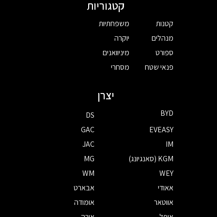
קטגוריות
קטנות
משפחתיות
מנהלים
יוקרה
ספורט
מיניוואנים
פנאי שטח
מסחרי
יצרן
BYD
DS
GAC
EVEASY
JAC
IM
KGM (סאנגיונג)
MG
WM
WEY
אאודי
אבארט
אווטאר
אומודה
אופל
אורה