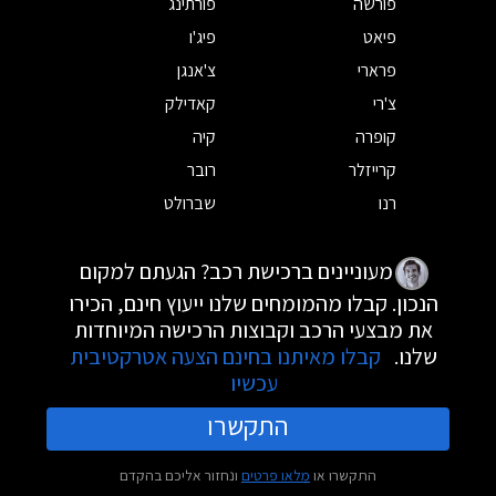
פורשה
פורתינג
פיאט
פיג'ו
פרארי
צ'אנגן
צ'רי
קאדילק
קופרה
קיה
קרייזלר
רובר
רנו
שברולט
מעוניינים ברכישת רכב? הגעתם למקום
הנכון. קבלו מהמומחים שלנו ייעוץ חינם, הכירו
את מבצעי הרכב וקבוצות הרכישה המיוחדות
שלנו.
קבלו מאיתנו בחינם הצעה אטרקטיבית
עכשיו
התקשרו
התקשרו או
מלאו פרטים
ונחזור אליכם בהקדם