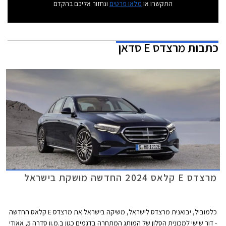
התקשרו או
מלאו פרטים
ונחזור אליכם בהקדם
כתבות
מרצדס E סדאן
מרצדס E קלאס 2024 החדשה מושקת בישראל
כלמוביל, יבואנית מרצדס לישראל, משיקה בישראל את מרצדס E קלאס החדשה
- דור שישי למכונית הסלון של המותג המתחרה בדגמים כגון ב.מ.וו סדרה 5, אאודי