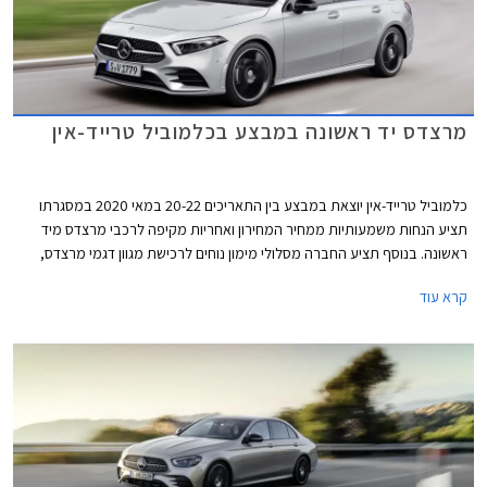
מרצדס יד ראשונה במבצע בכלמוביל טרייד-אין
כלמוביל טרייד-אין יוצאת במבצע בין התאריכים 20-22 במאי 2020 במסגרתו
תציע הנחות משמעותיות ממחיר המחירון ואחריות מקיפה לרכבי מרצדס מיד
ראשונה. בנוסף תציע החברה מסלולי מימון נוחים לרכישת מגוון דגמי מרצדס,
ביניהם מסלול הכולל רכישה מיידית ודחיית התשלום הראשון ב- 3 חודשים.
קרא עוד