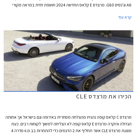
A6 וג'נסיס G80. מרצדס E קלאס החדשה 2024 חושפת חזית במראה מקורי
השואב השראה מהדגמים החשמליים של היצרנית וכוללת גריל בדוגמת כוכבים
קרא עוד
עם מסגרת עבה בצבע שחור מבריק, הגולשת אל עבר הפנסים הקדמיים אשר
זוכים לחותמת תאורה בעיצוב ייחודי. לקוחות שמרנים יותר יוכלו לבחור בגריל
סורגים קלאסי בגימור כרום. מאחור ניתן לזהות חותמת תאורה ייחודית בצורת
סמל הכוכב של מרצדס.
הכירו את מרצדס CLE
מרצדס C קלאס קופה נהנית מהצלחה מסחרית באירופה וגם בישראל אך אחותה
הגדולה והיקרה מרצדס E קלאס קופה לא הצליחה למשוך לקוחות רבים. כעת
מוצגת מרצדס CLE אשר תחליף את 2 הדגמים כדי להתחרות בב.מ.וו סדרה 4