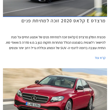
מרצדס E קלאס 2020 זוכה למתיחת פנים
מכונית הסלון מרצדס E קלאס זוכה למתיחת פנים של אמצע החיים על מנת
להישאר רלוונטית בסגמנט הכולל מתחרות חזקות כגון ב.מ.וו סדרה 5 ואאודי A6.
החזית עוצבה בדומה לדגמי ה- SUV של המותג וכוללת גריל רחב יותר ופנסים
חדשים. מאחור ניתן לזהות יחידות תאורה אופקיות במקום אנכיות בדגם היוצא.
קרא עוד
כמו כן, הפגושים עוצבו מחדש וחישוקים בעיצובים שונים משלימים את העיצוב
החיצוני.