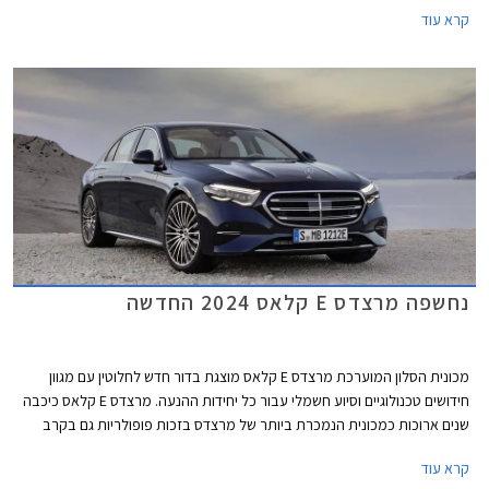
ואאודי A5. מרצדס CLE תגיע במרכב קופה וקבריולט, השיווק בישראל יחל
קרא עוד
ברבעון הראשון של 2024.
נחשפה מרצדס E קלאס 2024 החדשה
מכונית הסלון המוערכת מרצדס E קלאס מוצגת בדור חדש לחלוטין עם מגוון
חידושים טכנולוגיים וסיוע חשמלי עבור כל יחידות ההנעה. מרצדס E קלאס כיכבה
שנים ארוכות כמכונית הנמכרת ביותר של מרצדס בזכות פופולריות גם בקרב
נהגי מוניות וציי רכב של אחמי"ם, אולם בשנים האחרונות הפופולריות הגואה של
קרא עוד
רכבי הפנאי הכריעה גם אותה והיא נעקפה על ידי מרצדס GLC. המתחרה