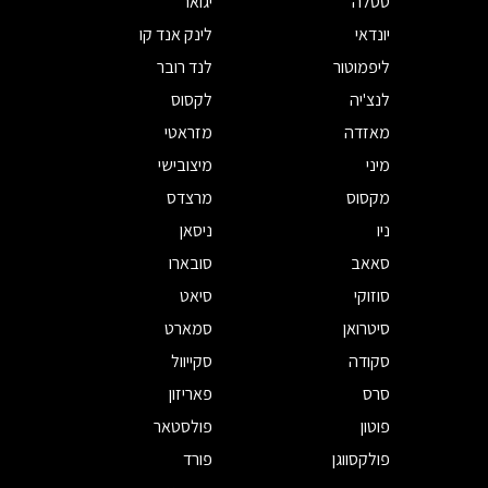
טסלה
יגואר
יונדאי
לינק אנד קו
ליפמוטור
לנד רובר
לנצ'יה
לקסוס
מאזדה
מזראטי
מיני
מיצובישי
מקסוס
מרצדס
ניו
ניסאן
סאאב
סובארו
סוזוקי
סיאט
סיטרואן
סמארט
סקודה
סקייוול
סרס
פאריזון
פוטון
פולסטאר
פולקסווגן
פורד