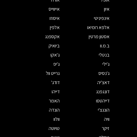
איון
אייווייס
אינפיניטי
איסוזו
אלפא רומיאו
אלפין
אסטון מרטין
אקספנג
ב.מ.וו
ביואיק
בנטלי
ג'אקו
ג'ילי
ג'יפ
ג'נסיס
גרייט וול
דאצ'יה
דודג'
דונגפנג
דייהו
דייהטסו
האמר
הונגצ'י
הונדה
וויה
וולוו
זיקר
טויוטה