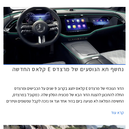
העיקרית ב.מ.וו סדרה 5 כבר מחממת מנועים מעבר לפינה לקראת הצגת דור
חדש שיוצע גם עם יחידת הנעה חשמלית. אאודי לעומת זאת צפויה להחליף את
A6 בדור חדש שלא יוצע עוד עם מנועי בעירה פנימית.
נחשף תא הנוסעים של מרצדס E קלאס החדשה
הדור הנוכחי של מרצדס E קלאס יחגוג בקרוב 9 שנים על הכבישים ומרצדס
החלה להתכונן להצגת הדור הבא של מכונית הסלון שלה. כמקובל במרצדס,
החשיפה המלאה לא מגיעה ביום בהיר אחד ועד אז נזכה לקבל טפטופים וטיזרים
של הדגם החדש והחגיגה נפתחת בהצגת תא הנוסעים החדש של הדגם. מרצדס E
קרא עוד
קלאס ומשפחת דגמי הסלון של מרצדס עדיין מחזיקה בתואר הדגם הנמכר ביותר
של מרצדס, על אף שבשנים האחרונות היא נעקפה על ידי רכבי הפנאי של
המותג.