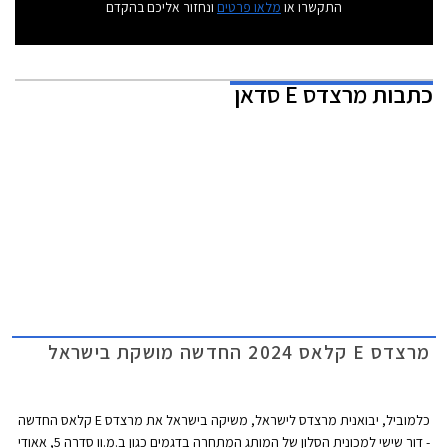
התקשרו או
מלאו פרטים
ונחזור אליכם בהקדם
כתבות
מרצדס E סדאן
מרצדס E קלאס 2024 החדשה מושקת בישראל
כלמוביל, יבואנית מרצדס לישראל, משיקה בישראל את מרצדס E קלאס החדשה
- דור שישי למכונית הסלון של המותג המתחרה בדגמים כגון ב.מ.וו סדרה 5, אאודי