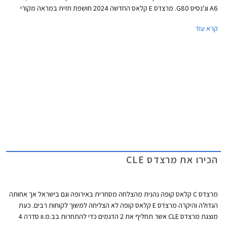
A6 וג'נסיס G80. מרצדס E קלאס החדשה 2024 חושפת חזית במראה מקורי
השואב השראה מהדגמים החשמליים של היצרנית וכוללת גריל בדוגמת כוכבים
קרא עוד
עם מסגרת עבה בצבע שחור מבריק, הגולשת אל עבר הפנסים הקדמיים אשר
זוכים לחותמת תאורה בעיצוב ייחודי. לקוחות שמרנים יותר יוכלו לבחור בגריל
סורגים קלאסי בגימור כרום. מאחור ניתן לזהות חותמת תאורה ייחודית בצורת
סמל הכוכב של מרצדס.
הכירו את מרצדס CLE
מרצדס C קלאס קופה נהנית מהצלחה מסחרית באירופה וגם בישראל אך אחותה
הגדולה והיקרה מרצדס E קלאס קופה לא הצליחה למשוך לקוחות רבים. כעת
מוצגת מרצדס CLE אשר תחליף את 2 הדגמים כדי להתחרות בב.מ.וו סדרה 4