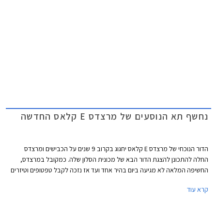
העיקרית ב.מ.וו סדרה 5 כבר מחממת מנועים מעבר לפינה לקראת הצגת דור
חדש שיוצע גם עם יחידת הנעה חשמלית. אאודי לעומת זאת צפויה להחליף את
A6 בדור חדש שלא יוצע עוד עם מנועי בעירה פנימית.
נחשף תא הנוסעים של מרצדס E קלאס החדשה
הדור הנוכחי של מרצדס E קלאס יחגוג בקרוב 9 שנים על הכבישים ומרצדס
החלה להתכונן להצגת הדור הבא של מכונית הסלון שלה. כמקובל במרצדס,
החשיפה המלאה לא מגיעה ביום בהיר אחד ועד אז נזכה לקבל טפטופים וטיזרים
של הדגם החדש והחגיגה נפתחת בהצגת תא הנוסעים החדש של הדגם. מרצדס E
קרא עוד
קלאס ומשפחת דגמי הסלון של מרצדס עדיין מחזיקה בתואר הדגם הנמכר ביותר
של מרצדס, על אף שבשנים האחרונות היא נעקפה על ידי רכבי הפנאי של
המותג.