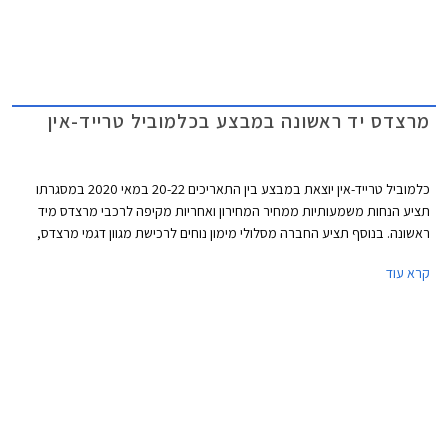
מרצדס יד ראשונה במבצע בכלמוביל טרייד-אין
כלמוביל טרייד-אין יוצאת במבצע בין התאריכים 20-22 במאי 2020 במסגרתו
תציע הנחות משמעותיות ממחיר המחירון ואחריות מקיפה לרכבי מרצדס מיד
ראשונה. בנוסף תציע החברה מסלולי מימון נוחים לרכישת מגוון דגמי מרצדס,
ביניהם מסלול הכולל רכישה מיידית ודחיית התשלום הראשון ב- 3 חודשים.
קרא עוד