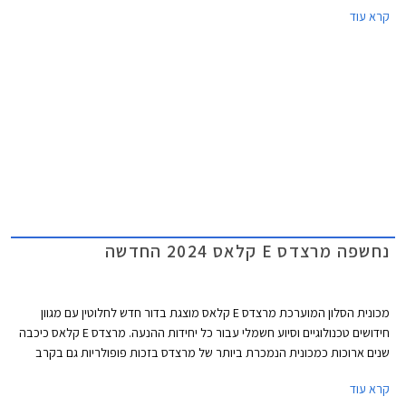
ואאודי A5. מרצדס CLE תגיע במרכב קופה וקבריולט, השיווק בישראל יחל
קרא עוד
ברבעון הראשון של 2024.
נחשפה מרצדס E קלאס 2024 החדשה
מכונית הסלון המוערכת מרצדס E קלאס מוצגת בדור חדש לחלוטין עם מגוון
חידושים טכנולוגיים וסיוע חשמלי עבור כל יחידות ההנעה. מרצדס E קלאס כיכבה
שנים ארוכות כמכונית הנמכרת ביותר של מרצדס בזכות פופולריות גם בקרב
נהגי מוניות וציי רכב של אחמי"ם, אולם בשנים האחרונות הפופולריות הגואה של
קרא עוד
רכבי הפנאי הכריעה גם אותה והיא נעקפה על ידי מרצדס GLC. המתחרה