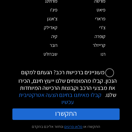
פורשה
פורתינג
פיאט
פיג'ו
פרארי
צ'אנגן
צ'רי
קאדילק
קופרה
קיה
קרייזלר
רובר
רנו
שברולט
מעוניינים ברכישת רכב? הגעתם למקום
הנכון. קבלו מהמומחים שלנו ייעוץ חינם, הכירו
את מבצעי הרכב וקבוצות הרכישה המיוחדות
שלנו.
קבלו מאיתנו בחינם הצעה אטרקטיבית
עכשיו
התקשרו
התקשרו או
מלאו פרטים
ונחזור אליכם בהקדם