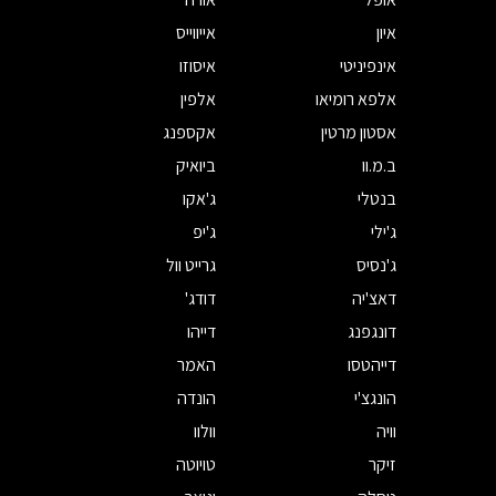
איון
אייווייס
אינפיניטי
איסוזו
אלפא רומיאו
אלפין
אסטון מרטין
אקספנג
ב.מ.וו
ביואיק
בנטלי
ג'אקו
ג'ילי
ג'יפ
ג'נסיס
גרייט וול
דאצ'יה
דודג'
דונגפנג
דייהו
דייהטסו
האמר
הונגצ'י
הונדה
וויה
וולוו
זיקר
טויוטה