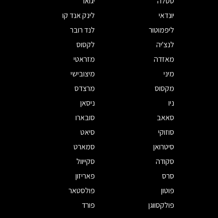
טסלה
יגואר
יונדאי
לינק אנד קו
ליפמוטור
לנד רובר
לנצ'יה
לקסוס
מאזדה
מזראטי
מיני
מיצובישי
מקסוס
מרצדס
ניו
ניסאן
סאאב
סובארו
סוזוקי
סיאט
סיטרואן
סמארט
סקודה
סקייוול
סרס
פאריזון
פוטון
פולסטאר
פולקסווגן
פורד