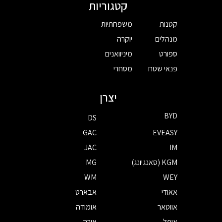
קטגוריות
קטנות
משפחתיות
מנהלים
יוקרה
ספורט
מיניוואנים
פנאי שטח
מסחרי
יצרן
BYD
DS
GAC
EVEASY
JAC
IM
KGM (סאנגיונג)
MG
WM
WEY
אאודי
אבארט
אווטאר
אומודה
אופל
אורה