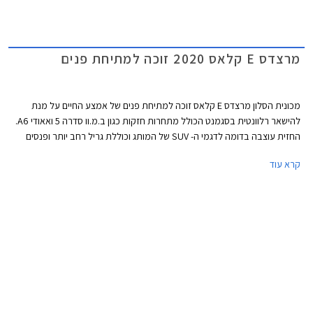
מרצדס E קלאס 2020 זוכה למתיחת פנים
מכונית הסלון מרצדס E קלאס זוכה למתיחת פנים של אמצע החיים על מנת
להישאר רלוונטית בסגמנט הכולל מתחרות חזקות כגון ב.מ.וו סדרה 5 ואאודי A6.
החזית עוצבה בדומה לדגמי ה- SUV של המותג וכוללת גריל רחב יותר ופנסים
חדשים. מאחור ניתן לזהות יחידות תאורה אופקיות במקום אנכיות בדגם היוצא.
קרא עוד
כמו כן, הפגושים עוצבו מחדש וחישוקים בעיצובים שונים משלימים את העיצוב
החיצוני.