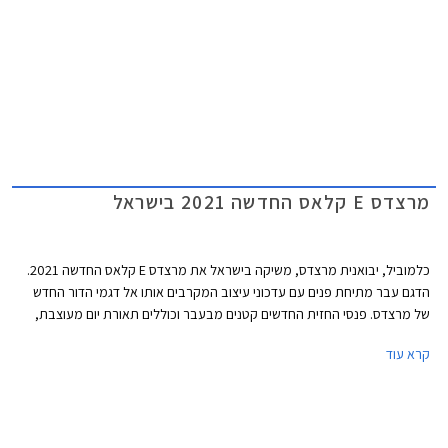
מרצדס E קלאס החדשה 2021 בישראל
כלמוביל, יבואנית מרצדס, משיקה בישראל את מרצדס E קלאס החדשה 2021.
הדגם עבר מתיחת פנים עם עדכוני עיצוב המקרבים אותו אל דגמי הדור החדש
של מרצדס. פנסי החזית החדשים קטנים מבעבר וכוללים תאורת יום מעוצבת,
הגריל הקדמי רחב ובעל נוכחות, וכונסי האוויר בפגוש משדרים כוחניות. צללית
קרא עוד
הצד נותרה אלגנטית ומתאפיינת בקו מותניים מעודן המשתפל לאחור. הזנב מציג
פנסים מוארכים בעיצוב חדש ופגוש אחורי חדש עם צמד יציאות מפלט. השינוי
העיקרי בתא הנוסעים הוא גלגל ההגה החדש של מרצדס המכיל פקדי מגע.