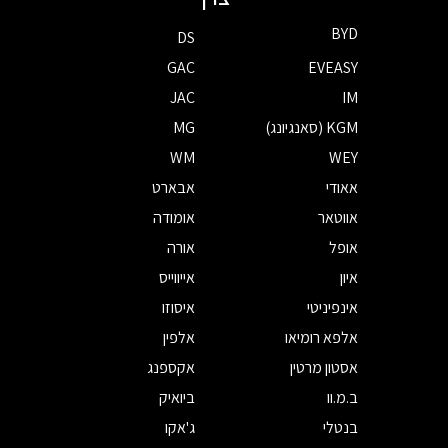
BYD
DS
GAC
EVEASY
JAC
IM
KGM (סאנגיונג)
MG
WM
WEY
אאודי
אבארט
אווטאר
אומודה
אופל
אורה
איון
אייווייס
אינפיניטי
איסוזו
אלפא רומיאו
אלפין
אסטון מרטין
אקספנג
ב.מ.וו
ביואיק
בנטלי
ג'אקו