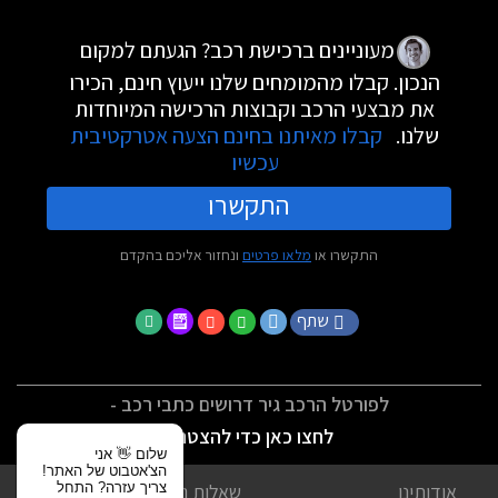
מעוניינים ברכישת רכב? הגעתם למקום
הנכון. קבלו מהמומחים שלנו ייעוץ חינם, הכירו
את מבצעי הרכב וקבוצות הרכישה המיוחדות
שלנו.
קבלו מאיתנו בחינם הצעה אטרקטיבית
עכשיו
התקשרו
התקשרו או
מלאו פרטים
ונחזור אליכם בהקדם
שתף
לפורטל הרכב גיר דרושים כתבי רכב -
לחצו כאן כדי להצטרף
שלום 👋 אני
הצ'אטבוט של האתר!
צריך עזרה? התחל
אודותינו
שאלות נפוצות