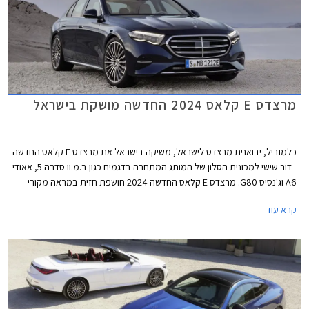
מרצדס E קלאס 2024 החדשה מושקת בישראל
כלמוביל, יבואנית מרצדס לישראל, משיקה בישראל את מרצדס E קלאס החדשה
- דור שישי למכונית הסלון של המותג המתחרה בדגמים כגון ב.מ.וו סדרה 5, אאודי
A6 וג'נסיס G80. מרצדס E קלאס החדשה 2024 חושפת חזית במראה מקורי
השואב השראה מהדגמים החשמליים של היצרנית וכוללת גריל בדוגמת כוכבים
קרא עוד
עם מסגרת עבה בצבע שחור מבריק, הגולשת אל עבר הפנסים הקדמיים אשר
זוכים לחותמת תאורה בעיצוב ייחודי. לקוחות שמרנים יותר יוכלו לבחור בגריל
סורגים קלאסי בגימור כרום. מאחור ניתן לזהות חותמת תאורה ייחודית בצורת
סמל הכוכב של מרצדס.