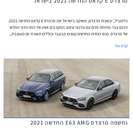
מרצדס E קלאס החדשה 2021 בישראל
כלמוביל, יבואנית מרצדס, משיקה בישראל את מרצדס E קלאס החדשה 2021.
הדגם עבר מתיחת פנים עם עדכוני עיצוב המקרבים אותו אל דגמי הדור החדש
של מרצדס. פנסי החזית החדשים קטנים מבעבר וכוללים תאורת יום מעוצבת,
הגריל הקדמי רחב ובעל נוכחות, וכונסי האוויר בפגוש משדרים כוחניות. צללית
קרא עוד
הצד נותרה אלגנטית ומתאפיינת בקו מותניים מעודן המשתפל לאחור. הזנב מציג
פנסים מוארכים בעיצוב חדש ופגוש אחורי חדש עם צמד יציאות מפלט. השינוי
העיקרי בתא הנוסעים הוא גלגל ההגה החדש של מרצדס המכיל פקדי מגע.
נחשפה מרצדס E63 AMG החדשה 2021