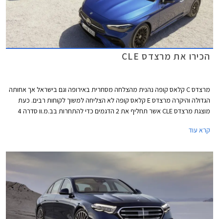
הכירו את מרצדס CLE
מרצדס C קלאס קופה נהנית מהצלחה מסחרית באירופה וגם בישראל אך אחותה
הגדולה והיקרה מרצדס E קלאס קופה לא הצליחה למשוך לקוחות רבים. כעת
מוצגת מרצדס CLE אשר תחליף את 2 הדגמים כדי להתחרות בב.מ.וו סדרה 4
ואאודי A5. מרצדס CLE תגיע במרכב קופה וקבריולט, השיווק בישראל יחל
קרא עוד
ברבעון הראשון של 2024.