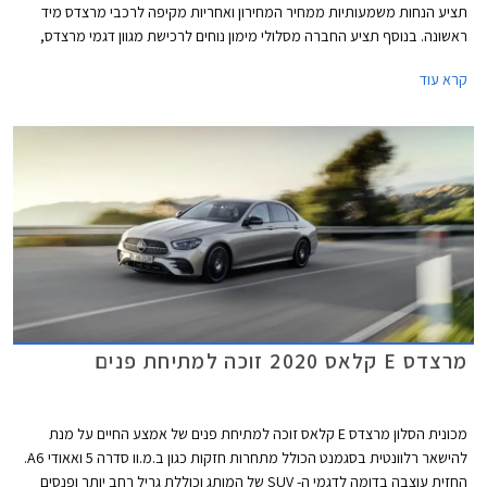
תציע הנחות משמעותיות ממחיר המחירון ואחריות מקיפה לרכבי מרצדס מיד
ראשונה. בנוסף תציע החברה מסלולי מימון נוחים לרכישת מגוון דגמי מרצדס,
ביניהם מסלול הכולל רכישה מיידית ודחיית התשלום הראשון ב- 3 חודשים.
קרא עוד
מרצדס E קלאס 2020 זוכה למתיחת פנים
מכונית הסלון מרצדס E קלאס זוכה למתיחת פנים של אמצע החיים על מנת
להישאר רלוונטית בסגמנט הכולל מתחרות חזקות כגון ב.מ.וו סדרה 5 ואאודי A6.
החזית עוצבה בדומה לדגמי ה- SUV של המותג וכוללת גריל רחב יותר ופנסים