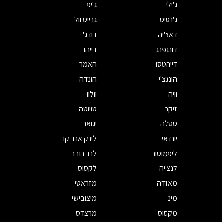
ג'ילי
ג'יפ
ג'נסיס
גרייט וול
דאצ'יה
דודג'
דונגפנג
דייהו
דייהטסו
האמר
הונגצ'י
הונדה
וויה
וולוו
זיקר
טויוטה
טסלה
יגואר
יונדאי
לינק אנד קו
ליפמוטור
לנד רובר
לנצ'יה
לקסוס
מאזדה
מזראטי
מיני
מיצובישי
מקסוס
מרצדס