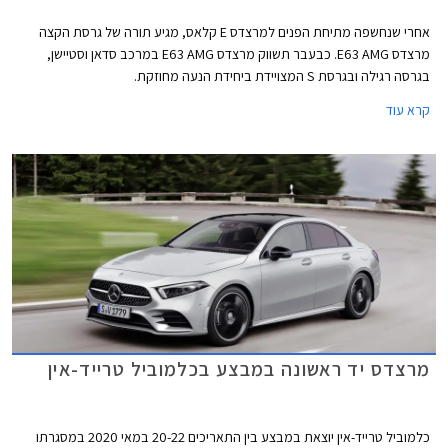
אחרי שנחשפה מתיחת הפנים למרצדס E קלאס, מגיע תורה של גרסת הקצה
מרצדס E63 AMG. כבעבר תשווק מרצדס E63 AMG במרכב סדאן וסטיישן,
בגרסה רגילה ובגרסת S המצויידת ביחידת הנעה מחוזקת.
קרא עוד
מרצדס יד ראשונה במבצע בכלמוביל טרייד-אין
כלמוביל טרייד-אין יוצאת במבצע בין התאריכים 20-22 במאי 2020 במסגרתו