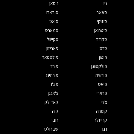
ניו
ניסאן
סאאב
סובארו
סוזוקי
סיאט
סיטרואן
סמארט
סקודה
סקייוול
סרס
פאריזון
פוטון
פולסטאר
פולקסווגן
פורד
פורשה
פורתינג
פיאט
פיג'ו
פרארי
צ'אנגן
צ'רי
קאדילק
קופרה
קיה
קרייזלר
רובר
רנו
שברולט