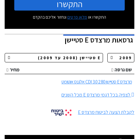
התקשרו
התקשרו או
מלאו פרטים
ונחזור אליכם בהקדם
גרסאות
מרצדס E סטיישן
שם גרסה
מחיר
מרצדס E סטיישן 280 3.0 CDI אלגנס אוטומט
לצפיה בכל דגמי מרצדס E מכל השנים
לקבלת הצעה לביטוח מרצדס E