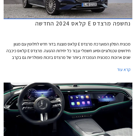
נחשפה מרצדס E קלאס 2024 החדשה
מכונית הסלון המוערכת מרצדס E קלאס מוצגת בדור חדש לחלוטין עם מגוון
חידושים טכנולוגיים וסיוע חשמלי עבור כל יחידות ההנעה. מרצדס E קלאס כיכבה
שנים ארוכות כמכונית הנמכרת ביותר של מרצדס בזכות פופולריות גם בקרב
נהגי מוניות וציי רכב של אחמי"ם, אולם בשנים האחרונות הפופולריות הגואה של
קרא עוד
רכבי הפנאי הכריעה גם אותה והיא נעקפה על ידי מרצדס GLC. המתחרה
העיקרית ב.מ.וו סדרה 5 כבר מחממת מנועים מעבר לפינה לקראת הצגת דור
חדש שיוצע גם עם יחידת הנעה חשמלית. אאודי לעומת זאת צפויה להחליף את
A6 בדור חדש שלא יוצע עוד עם מנועי בעירה פנימית.