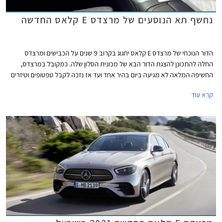
נחשף תא הנוסעים של מרצדס E קלאס החדשה
הדור הנוכחי של מרצדס E קלאס יחגוג בקרוב 9 שנים על הכבישים ומרצדס
החלה להתכונן להצגת הדור הבא של מכונית הסלון שלה. כמקובל במרצדס,
החשיפה המלאה לא מגיעה ביום בהיר אחד ועד אז נזכה לקבל טפטופים וטיזרים
של הדגם החדש והחגיגה נפתחת בהצגת תא הנוסעים החדש של הדגם. מרצדס E
קרא עוד
קלאס ומשפחת דגמי הסלון של מרצדס עדיין מחזיקה בתואר הדגם הנמכר ביותר
של מרצדס, על אף שבשנים האחרונות היא נעקפה על ידי רכבי הפנאי של
המותג.