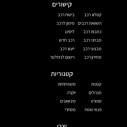
קישורים
קטלוג רכב
ביטוח רכב
השוואת רכבים
מימון לרכב
כתבות רכב
ליסינג
מבחני רכב
רכב חדש
מבצעי רכב
ייעוץ רכב
מחירון רכב
רישום לניוזלטר
קטגוריות
קטנות
משפחתיות
מנהלים
יוקרה
ספורט
מיניוואנים
פנאי שטח
מסחרי
יצרן