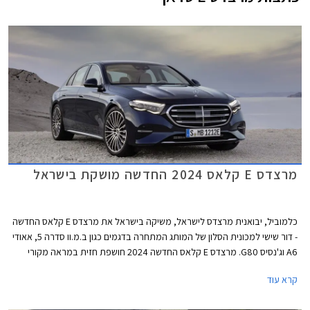
מרצדס E קלאס 2024 החדשה מושקת בישראל
כלמוביל, יבואנית מרצדס לישראל, משיקה בישראל את מרצדס E קלאס החדשה
- דור שישי למכונית הסלון של המותג המתחרה בדגמים כגון ב.מ.וו סדרה 5, אאודי
A6 וג'נסיס G80. מרצדס E קלאס החדשה 2024 חושפת חזית במראה מקורי
השואב השראה מהדגמים החשמליים של היצרנית וכוללת גריל בדוגמת כוכבים
קרא עוד
עם מסגרת עבה בצבע שחור מבריק, הגולשת אל עבר הפנסים הקדמיים אשר
זוכים לחותמת תאורה בעיצוב ייחודי. לקוחות שמרנים יותר יוכלו לבחור בגריל