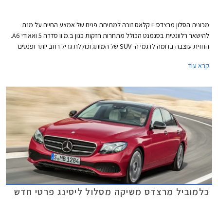
מכונית הסלון מרצדס E קלאס זוכה למתיחת פנים של אמצע החיים על מנת
להישאר רלוונטית בסגמנט הכולל מתחרות חזקות כגון ב.מ.וו סדרה 5 ואאודי A6.
החזית עוצבה בדומה לדגמי ה- SUV של המותג וכוללת גריל רחב יותר ופנסים
חדשים. מאחור ניתן לזהות יחידות תאורה אופקיות במקום אנכיות בדגם היוצא.
קרא עוד
כמו כן, הפגושים עוצבו מחדש וחישוקים בעיצובים שונים משלימים את העיצוב
החיצוני.
כלמוביל מרצדס משיקה מסלול ליסינג פרטי חדש