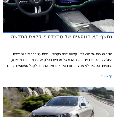
נחשף תא הנוסעים של מרצדס E קלאס החדשה
הדור הנוכחי של מרצדס E קלאס יחגוג בקרוב 9 שנים על הכבישים ומרצדס
החלה להתכונן להצגת הדור הבא של מכונית הסלון שלה. כמקובל במרצדס,
החשיפה המלאה לא מגיעה ביום בהיר אחד ועד אז נזכה לקבל טפטופים וטיזרים
של הדגם החדש והחגיגה נפתחת בהצגת תא הנוסעים החדש של הדגם. מרצדס E
קרא עוד
קלאס ומשפחת דגמי הסלון של מרצדס עדיין מחזיקה בתואר הדגם הנמכר ביותר
של מרצדס, על אף שבשנים האחרונות היא נעקפה על ידי רכבי הפנאי של
המותג.