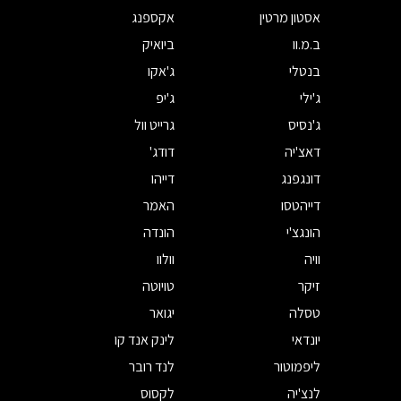
אסטון מרטין
אקספנג
ב.מ.וו
ביואיק
בנטלי
ג'אקו
ג'ילי
ג'יפ
ג'נסיס
גרייט וול
דאצ'יה
דודג'
דונגפנג
דייהו
דייהטסו
האמר
הונגצ'י
הונדה
וויה
וולוו
זיקר
טויוטה
טסלה
יגואר
יונדאי
לינק אנד קו
ליפמוטור
לנד רובר
לנצ'יה
לקסוס