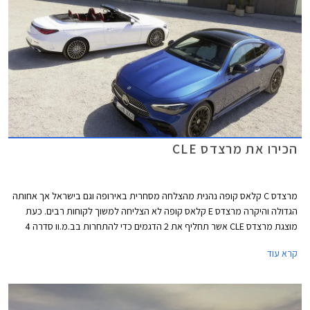
סורגים קלאסי בגימור כרום. מאחור ניתן לזהות חותמת תאורה ייחודית בצורת
סמל הכוכב של מרצדס.
הכירו את מרצדס CLE
מרצדס C קלאס קופה נהנית מהצלחה מסחרית באירופה וגם בישראל אך אחותה
הגדולה והיקרה מרצדס E קלאס קופה לא הצליחה למשוך לקוחות רבים. כעת
מוצגת מרצדס CLE אשר תחליף את 2 הדגמים כדי להתחרות בב.מ.וו סדרה 4
ואאודי A5. מרצדס CLE תגיע במרכב קופה וקבריולט, השיווק בישראל יחל
קרא עוד
ברבעון הראשון של 2024.