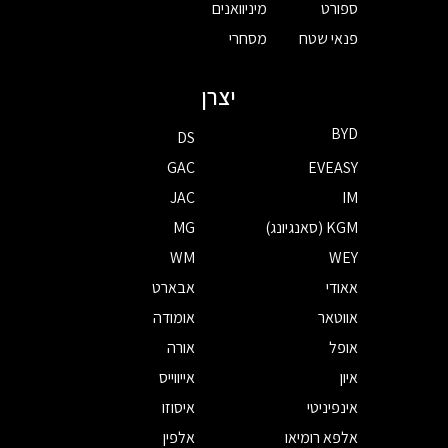
ספורט
מיניוואנים
פנאי שטח
מסחרי
יצרן
BYD
DS
GAC
EVEASY
JAC
IM
KGM (סאנגיונג)
MG
WM
WEY
אאודי
אבארט
אווטאר
אומודה
אופל
אורה
איון
אייווייס
אינפיניטי
איסוזו
אלפא רומיאו
אלפין