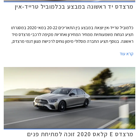
מרצדס יד ראשונה במבצע בכלמוביל טרייד-אין
כלמוביל טרייד-אין יוצאת במבצע בין התאריכים 20-22 במאי 2020 במסגרתו
תציע הנחות משמעותיות ממחיר המחירון ואחריות מקיפה לרכבי מרצדס מיד
ראשונה. בנוסף תציע החברה מסלולי מימון נוחים לרכישת מגוון דגמי מרצדס,
ביניהם מסלול הכולל רכישה מיידית ודחיית התשלום הראשון ב- 3 חודשים.
קרא עוד
מרצדס E קלאס 2020 זוכה למתיחת פנים