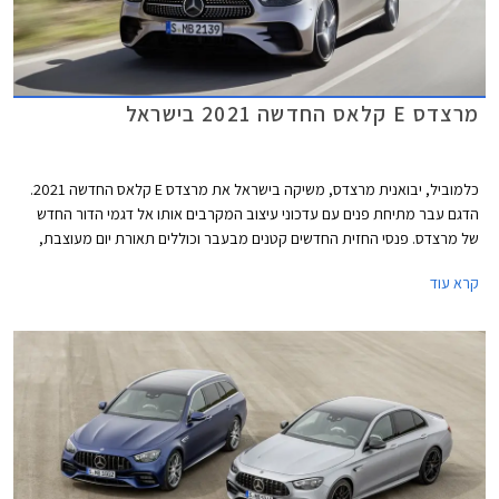
מרצדס E קלאס החדשה 2021 בישראל
כלמוביל, יבואנית מרצדס, משיקה בישראל את מרצדס E קלאס החדשה 2021.
הדגם עבר מתיחת פנים עם עדכוני עיצוב המקרבים אותו אל דגמי הדור החדש
של מרצדס. פנסי החזית החדשים קטנים מבעבר וכוללים תאורת יום מעוצבת,
הגריל הקדמי רחב ובעל נוכחות, וכונסי האוויר בפגוש משדרים כוחניות. צללית
קרא עוד
הצד נותרה אלגנטית ומתאפיינת בקו מותניים מעודן המשתפל לאחור. הזנב מציג
פנסים מוארכים בעיצוב חדש ופגוש אחורי חדש עם צמד יציאות מפלט. השינוי
העיקרי בתא הנוסעים הוא גלגל ההגה החדש של מרצדס המכיל פקדי מגע.