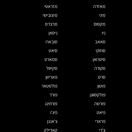
מאזדה
מזראטי
מיני
מיצובישי
מקסוס
מרצדס
ניו
ניסאן
סאאב
סובארו
סוזוקי
סיאט
סיטרואן
סמארט
סקודה
סקייוול
סרס
פאריזון
פוטון
פולסטאר
פולקסווגן
פורד
פורשה
פורתינג
פיאט
פיג'ו
פרארי
צ'אנגן
צ'רי
קאדילק