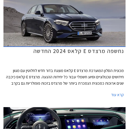
נחשפה מרצדס E קלאס 2024 החדשה
מכונית הסלון המוערכת מרצדס E קלאס מוצגת בדור חדש לחלוטין עם מגוון
חידושים טכנולוגיים וסיוע חשמלי עבור כל יחידות ההנעה. מרצדס E קלאס כיכבה
שנים ארוכות כמכונית הנמכרת ביותר של מרצדס בזכות פופולריות גם בקרב
נהגי מוניות וציי רכב של אחמי"ם, אולם בשנים האחרונות הפופולריות הגואה של
קרא עוד
רכבי הפנאי הכריעה גם אותה והיא נעקפה על ידי מרצדס GLC. המתחרה
העיקרית ב.מ.וו סדרה 5 כבר מחממת מנועים מעבר לפינה לקראת הצגת דור
חדש שיוצע גם עם יחידת הנעה חשמלית. אאודי לעומת זאת צפויה להחליף את
A6 בדור חדש שלא יוצע עוד עם מנועי בעירה פנימית.