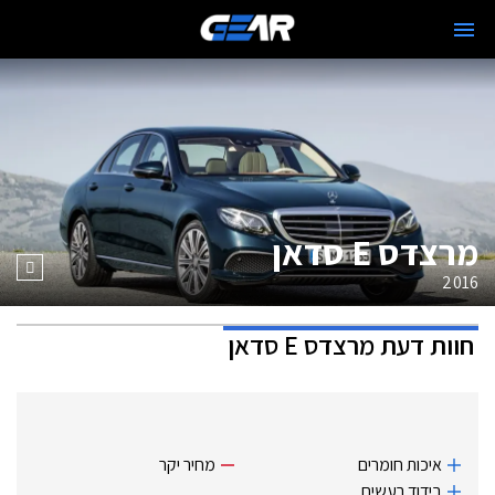
מרצדס E סדאן
2016
חוות דעת
מרצדס E סדאן
איכות חומרים
מחיר יקר
בידוד רעשים