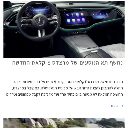
חדש שיוצע גם עם יחידת הנעה חשמלית. אאודי לעומת זאת צפויה להחליף את
A6 בדור חדש שלא יוצע עוד עם מנועי בעירה פנימית.
נחשף תא הנוסעים של מרצדס E קלאס החדשה
הדור הנוכחי של מרצדס E קלאס יחגוג בקרוב 9 שנים על הכבישים ומרצדס
החלה להתכונן להצגת הדור הבא של מכונית הסלון שלה. כמקובל במרצדס,
החשיפה המלאה לא מגיעה ביום בהיר אחד ועד אז נזכה לקבל טפטופים וטיזרים
של הדגם החדש והחגיגה נפתחת בהצגת תא הנוסעים החדש של הדגם. מרצדס E
קרא עוד
קלאס ומשפחת דגמי הסלון של מרצדס עדיין מחזיקה בתואר הדגם הנמכר ביותר
של מרצדס, על אף שבשנים האחרונות היא נעקפה על ידי רכבי הפנאי של
המותג.