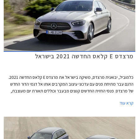
מרצדס E קלאס החדשה 2021 בישראל
כלמוביל, יבואנית מרצדס, משיקה בישראל את מרצדס E קלאס החדשה 2021.
הדגם עבר מתיחת פנים עם עדכוני עיצוב המקרבים אותו אל דגמי הדור החדש
של מרצדס. פנסי החזית החדשים קטנים מבעבר וכוללים תאורת יום מעוצבת,
הגריל הקדמי רחב ובעל נוכחות, וכונסי האוויר בפגוש משדרים כוחניות. צללית
קרא עוד
הצד נותרה אלגנטית ומתאפיינת בקו מותניים מעודן המשתפל לאחור. הזנב מציג
פנסים מוארכים בעיצוב חדש ופגוש אחורי חדש עם צמד יציאות מפלט. השינוי
העיקרי בתא הנוסעים הוא גלגל ההגה החדש של מרצדס המכיל פקדי מגע.