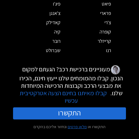
פיאט
פיג'ו
פרארי
צ'אנגן
צ'רי
קאדילק
קופרה
קיה
קרייזלר
רובר
רנו
שברולט
מעוניינים ברכישת רכב? הגעתם למקום
הנכון. קבלו מהמומחים שלנו ייעוץ חינם, הכירו
את מבצעי הרכב וקבוצות הרכישה המיוחדות
שלנו.
קבלו מאיתנו בחינם הצעה אטרקטיבית
עכשיו
התקשרו
התקשרו או
מלאו פרטים
ונחזור אליכם בהקדם