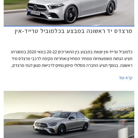
מרצדס יד ראשונה במבצע בכלמוביל טרייד-אין
כלמוביל טרייד-אין יוצאת במבצע בין התאריכים 20-22 במאי 2020 במסגרתו
תציע הנחות משמעותיות ממחיר המחירון ואחריות מקיפה לרכבי מרצדס מיד
ראשונה. בנוסף תציע החברה מסלולי מימון נוחים לרכישת מגוון דגמי מרצדס,
ביניהם מסלול הכולל רכישה מיידית ודחיית התשלום הראשון ב- 3 חודשים.
קרא עוד