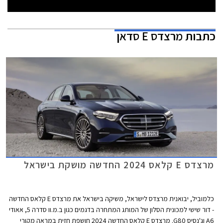
כתבות
מרצדס E סדאן
מרצדס E קלאס 2024 החדשה מושקת בישראל
כלמוביל, יבואנית מרצדס לישראל, משיקה בישראל את מרצדס E קלאס החדשה
- דור שישי למכונית הסלון של המותג המתחרה בדגמים כגון ב.מ.וו סדרה 5, אאודי
A6 וג'נסיס G80. מרצדס E קלאס החדשה 2024 חושפת חזית במראה מקורי