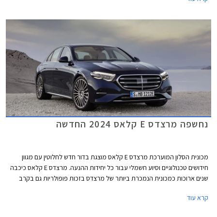
ברבעון הראשון של 2024.
נחשפה מרצדס E קלאס 2024 החדשה
מכונית הסלון המוערכת מרצדס E קלאס מוצגת בדור חדש לחלוטין עם מגוון
חידושים טכנולוגיים וסיוע חשמלי עבור כל יחידות ההנעה. מרצדס E קלאס כיכבה
שנים ארוכות כמכונית הנמכרת ביותר של מרצדס בזכות פופולריות גם בקרב
נהגי מוניות וציי רכב של אחמי"ם, אולם בשנים האחרונות הפופולריות הגואה של
קרא עוד
רכבי הפנאי הכריעה גם אותה והיא נעקפה על ידי מרצדס GLC. המתחרה
העיקרית ב.מ.וו סדרה 5 כבר מחממת מנועים מעבר לפינה לקראת הצגת דור