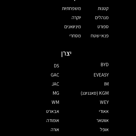
קטנות
משפחתיות
מנהלים
יוקרה
ספורט
מיניוואנים
פנאי שטח
מסחרי
יצרן
BYD
DS
GAC
EVEASY
JAC
IM
KGM (סאנגיונג)
MG
WM
WEY
אאודי
אבארט
אווטאר
אומודה
אופל
אורה