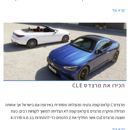
השואב השראה מהדגמים החשמליים של היצרנית וכוללת גריל בדוגמת כוכבים
קרא עוד
עם מסגרת עבה בצבע שחור מבריק, הגולשת אל עבר הפנסים הקדמיים אשר
זוכים לחותמת תאורה בעיצוב ייחודי. לקוחות שמרנים יותר יוכלו לבחור בגריל
סורגים קלאסי בגימור כרום. מאחור ניתן לזהות חותמת תאורה ייחודית בצורת
סמל הכוכב של מרצדס.
הכירו את מרצדס CLE
מרצדס C קלאס קופה נהנית מהצלחה מסחרית באירופה וגם בישראל אך אחותה
הגדולה והיקרה מרצדס E קלאס קופה לא הצליחה למשוך לקוחות רבים. כעת
מוצגת מרצדס CLE אשר תחליף את 2 הדגמים כדי להתחרות בב.מ.וו סדרה 4
ואאודי A5. מרצדס CLE תגיע במרכב קופה וקבריולט, השיווק בישראל יחל
קרא עוד