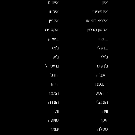
איון
אייווייס
אינפיניטי
איסוזו
אלפא רומיאו
אלפין
אסטון מרטין
אקספנג
ב.מ.וו
ביואיק
בנטלי
ג'אקו
ג'ילי
ג'יפ
ג'נסיס
גרייט וול
דאצ'יה
דודג'
דונגפנג
דייהו
דייהטסו
האמר
הונגצ'י
הונדה
וויה
וולוו
זיקר
טויוטה
טסלה
יגואר