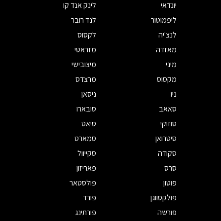
יונדאי
לינק אנד קו
ליפמוטור
לנד רובר
לנצ'יה
לקסוס
מאזדה
מזראטי
מיני
מיצובישי
מקסוס
מרצדס
ניו
ניסאן
סאאב
סובארו
סוזוקי
סיאט
סיטרואן
סמארט
סקודה
סקייוול
סרס
פאריזון
פוטון
פולסטאר
פולקסווגן
פורד
פורשה
פורתינג