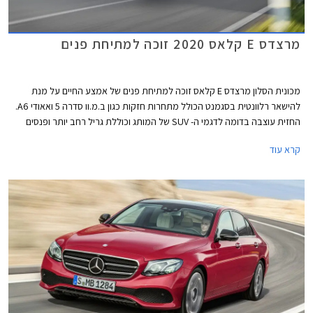
מרצדס E קלאס 2020 זוכה למתיחת פנים
מכונית הסלון מרצדס E קלאס זוכה למתיחת פנים של אמצע החיים על מנת
להישאר רלוונטית בסגמנט הכולל מתחרות חזקות כגון ב.מ.וו סדרה 5 ואאודי A6.
החזית עוצבה בדומה לדגמי ה- SUV של המותג וכוללת גריל רחב יותר ופנסים
חדשים. מאחור ניתן לזהות יחידות תאורה אופקיות במקום אנכיות בדגם היוצא.
קרא עוד
כמו כן, הפגושים עוצבו מחדש וחישוקים בעיצובים שונים משלימים את העיצוב
החיצוני.