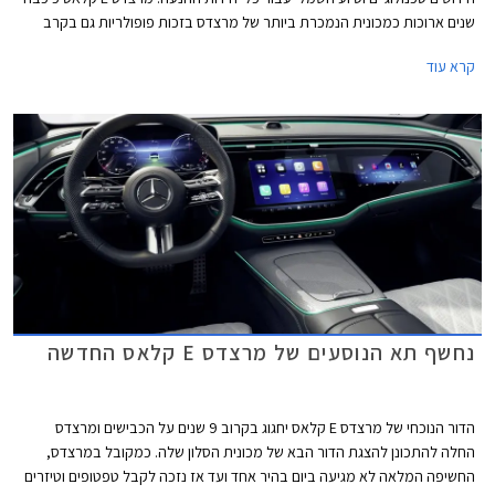
שנים ארוכות כמכונית הנמכרת ביותר של מרצדס בזכות פופולריות גם בקרב
נהגי מוניות וציי רכב של אחמי"ם, אולם בשנים האחרונות הפופולריות הגואה של
קרא עוד
רכבי הפנאי הכריעה גם אותה והיא נעקפה על ידי מרצדס GLC. המתחרה
העיקרית ב.מ.וו סדרה 5 כבר מחממת מנועים מעבר לפינה לקראת הצגת דור
חדש שיוצע גם עם יחידת הנעה חשמלית. אאודי לעומת זאת צפויה להחליף את
A6 בדור חדש שלא יוצע עוד עם מנועי בעירה פנימית.
נחשף תא הנוסעים של מרצדס E קלאס החדשה
הדור הנוכחי של מרצדס E קלאס יחגוג בקרוב 9 שנים על הכבישים ומרצדס
החלה להתכונן להצגת הדור הבא של מכונית הסלון שלה. כמקובל במרצדס,
החשיפה המלאה לא מגיעה ביום בהיר אחד ועד אז נזכה לקבל טפטופים וטיזרים