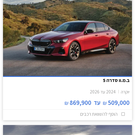
ב.מ.וו סדרה 5
יוקרה
2024
עד
2026
509,000
עד
869,900
₪
₪
הוסף להשוואת רכבים