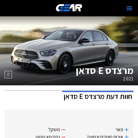
מרצדס E סדאן
2021
חוות דעת
מרצדס E סדאן
פאר
משקל
איכות חומרים ונסיעה
נפח תא מטען