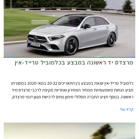
מרצדס יד ראשונה במבצע בכלמוביל טרייד-אין
כלמוביל טרייד-אין יוצאת במבצע בין התאריכים 20-22 במאי 2020 במסגרתו
תציע הנחות משמעותיות ממחיר המחירון ואחריות מקיפה לרכבי מרצדס מיד
ראשונה. בנוסף תציע החברה מסלולי מימון נוחים לרכישת מגוון דגמי מרצדס,
ביניהם מסלול הכולל רכישה מיידית ודחיית התשלום הראשון ב- 3 חודשים.
קרא עוד