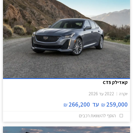
קאדילק CT5
יוקרה
2022
עד
2026
259,000
עד
266,200
₪
₪
הוסף להשוואת רכבים