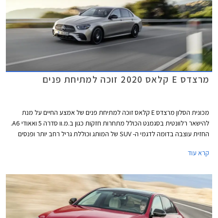
מרצדס E קלאס 2020 זוכה למתיחת פנים
מכונית הסלון מרצדס E קלאס זוכה למתיחת פנים של אמצע החיים על מנת
להישאר רלוונטית בסגמנט הכולל מתחרות חזקות כגון ב.מ.וו סדרה 5 ואאודי A6.
החזית עוצבה בדומה לדגמי ה- SUV של המותג וכוללת גריל רחב יותר ופנסים
חדשים. מאחור ניתן לזהות יחידות תאורה אופקיות במקום אנכיות בדגם היוצא.
קרא עוד
כמו כן, הפגושים עוצבו מחדש וחישוקים בעיצובים שונים משלימים את העיצוב
החיצוני.