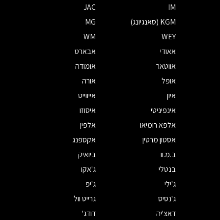
JAC
IM
KGM (סאנגיונג)
MG
WM
WEY
אאודי
אבארט
אווטאר
אומודה
אופל
אורה
איון
אייווייס
אינפיניטי
איסוזו
אלפא רומיאו
אלפין
אסטון מרטין
אקספנג
ב.מ.וו
ביואיק
בנטלי
ג'אקו
ג'ילי
ג'יפ
ג'נסיס
גרייט וול
דאצ'יה
דודג'