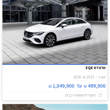
מרצדס EQE
יוקרה
2022
עד
2026
499,900
עד
1,049,900
₪
₪
הוסף להשוואת רכבים