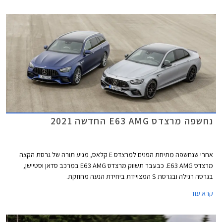
פנסים מוארכים בעיצוב חדש ופגוש אחורי חדש עם צמד יציאות מפלט. השינוי
העיקרי בתא הנוסעים הוא גלגל ההגה החדש של מרצדס המכיל פקדי מגע.
נחשפה מרצדס E63 AMG החדשה 2021
אחרי שנחשפה מתיחת הפנים למרצדס E קלאס, מגיע תורה של גרסת הקצה
מרצדס E63 AMG. כבעבר תשווק מרצדס E63 AMG במרכב סדאן וסטיישן,
בגרסה רגילה ובגרסת S המצויידת ביחידת הנעה מחוזקת.
קרא עוד