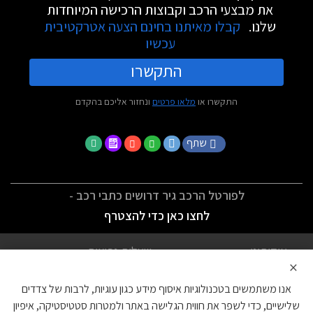
את מבצעי הרכב וקבוצות הרכישה המיוחדות
שלנו.
קבלו מאיתנו בחינם הצעה אטרקטיבית
עכשיו
התקשרו
התקשרו או
מלאו פרטים
ונחזור אליכם בהקדם
שתף
לפורטל הרכב גיר דרושים כתבי רכב -
לחצו כאן כדי להצטרף
אודותינו
שאלות נפוצות
×
לתנאי השימוש
מדיניות פרטיות
אנו משתמשים בטכנולוגיות איסוף מידע כגון עוגיות, לרבות של צדדים
הצהרת נגישות
צור קשר
שלישיים, כדי לשפר את חווית הגלישה באתר ולמטרות סטטיסטיקה, איפיון