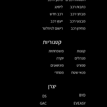
כתבות רכב
ליסינג
מבחני רכב
רכב חדש
מבצעי רכב
ייעוץ רכב
מחירון רכב
רישום לניוזלטר
קטגוריות
קטנות
משפחתיות
מנהלים
יוקרה
ספורט
מיניוואנים
פנאי שטח
מסחרי
יצרן
BYD
DS
GAC
EVEASY