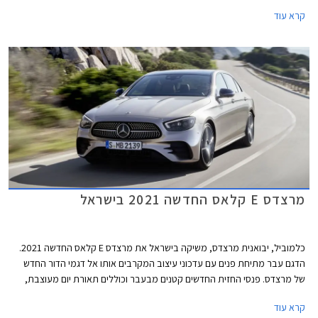
של הדגם החדש והחגיגה נפתחת בהצגת תא הנוסעים החדש של הדגם. מרצדס E
קרא עוד
קלאס ומשפחת דגמי הסלון של מרצדס עדיין מחזיקה בתואר הדגם הנמכר ביותר
של מרצדס, על אף שבשנים האחרונות היא נעקפה על ידי רכבי הפנאי של
המותג.
מרצדס E קלאס החדשה 2021 בישראל
כלמוביל, יבואנית מרצדס, משיקה בישראל את מרצדס E קלאס החדשה 2021.
הדגם עבר מתיחת פנים עם עדכוני עיצוב המקרבים אותו אל דגמי הדור החדש
של מרצדס. פנסי החזית החדשים קטנים מבעבר וכוללים תאורת יום מעוצבת,
הגריל הקדמי רחב ובעל נוכחות, וכונסי האוויר בפגוש משדרים כוחניות. צללית
קרא עוד
הצד נותרה אלגנטית ומתאפיינת בקו מותניים מעודן המשתפל לאחור. הזנב מציג