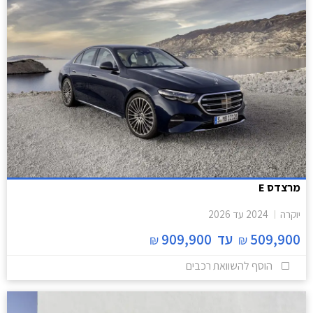
מרצדס E
יוקרה
2024
עד
2026
509,900
עד
909,900
₪
₪
הוסף להשוואת רכבים