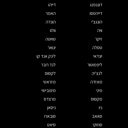
דונגפנג
דייהו
דייהטסו
האמר
הונגצ'י
הונדה
וויה
וולוו
זיקר
טויוטה
טסלה
יגואר
יונדאי
לינק אנד קו
ליפמוטור
לנד רובר
לנצ'יה
לקסוס
מאזדה
מזראטי
מיני
מיצובישי
מקסוס
מרצדס
ניו
ניסאן
סאאב
סובארו
סוזוקי
סיאט