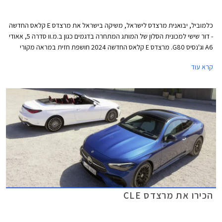
כלמוביל, יבואנית מרצדס לישראל, משיקה בישראל את מרצדס E קלאס החדשה
- דור שישי למכונית הסלון של המותג המתחרה בדגמים כגון ב.מ.וו סדרה 5, אאודי
A6 וג'נסיס G80. מרצדס E קלאס החדשה 2024 חושפת חזית במראה מקורי
השואב השראה מהדגמים החשמליים של היצרנית וכוללת גריל בדוגמת כוכבים
קרא עוד
עם מסגרת עבה בצבע שחור מבריק, הגולשת אל עבר הפנסים הקדמיים אשר
זוכים לחותמת תאורה בעיצוב ייחודי. לקוחות שמרנים יותר יוכלו לבחור בגריל
סורגים קלאסי בגימור כרום. מאחור ניתן לזהות חותמת תאורה ייחודית בצורת
סמל הכוכב של מרצדס.
הכירו את מרצדס CLE