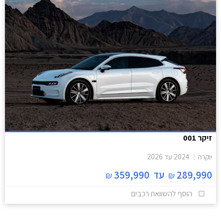
זיקר 001
יוקרה
2024
עד
2026
289,990
עד
359,990
₪
₪
הוסף להשוואת רכבים