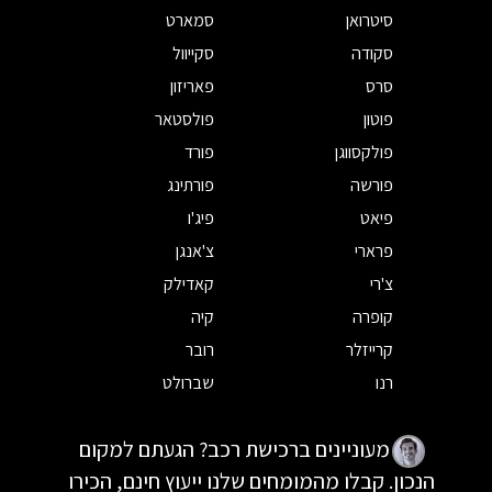
סיטרואן
סמארט
סקודה
סקייוול
סרס
פאריזון
פוטון
פולסטאר
פולקסווגן
פורד
פורשה
פורתינג
פיאט
פיג'ו
פרארי
צ'אנגן
צ'רי
קאדילק
קופרה
קיה
קרייזלר
רובר
רנו
שברולט
מעוניינים ברכישת רכב? הגעתם למקום
הנכון. קבלו מהמומחים שלנו ייעוץ חינם, הכירו