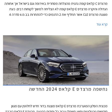
מרצדס C קלאס קופה נהנית מהצלחה מסחרית באירופה וגם בישראל אך אחותה
הגדולה והיקרה מרצדס E קלאס קופה לא הצליחה למשוך לקוחות רבים. כעת
מוצגת מרצדס CLE אשר תחליף את 2 הדגמים כדי להתחרות בב.מ.וו סדרה 4
ואאודי A5. מרצדס CLE תגיע במרכב קופה וקבריולט, השיווק בישראל יחל
קרא עוד
ברבעון הראשון של 2024.
נחשפה מרצדס E קלאס 2024 החדשה
מכונית הסלון המוערכת מרצדס E קלאס מוצגת בדור חדש לחלוטין עם מגוון
חידושים טכנולוגיים וסיוע חשמלי עבור כל יחידות ההנעה. מרצדס E קלאס כיכבה