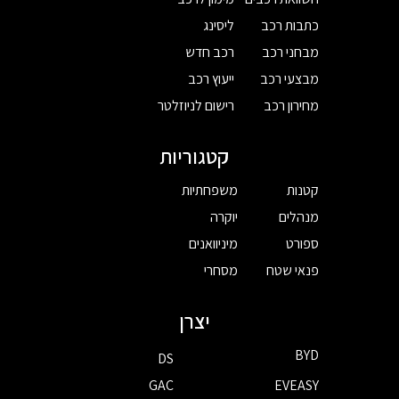
כתבות רכב
ליסינג
מבחני רכב
רכב חדש
מבצעי רכב
ייעוץ רכב
מחירון רכב
רישום לניוזלטר
קטגוריות
קטנות
משפחתיות
מנהלים
יוקרה
ספורט
מיניוואנים
פנאי שטח
מסחרי
יצרן
BYD
DS
GAC
EVEASY