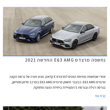
פנסים מוארכים בעיצוב חדש ופגוש אחורי חדש עם צמד יציאות מפלט. השינוי
העיקרי בתא הנוסעים הוא גלגל ההגה החדש של מרצדס המכיל פקדי מגע.
נחשפה מרצדס E63 AMG החדשה 2021
אחרי שנחשפה מתיחת הפנים למרצדס E קלאס, מגיע תורה של גרסת הקצה
מרצדס E63 AMG. כבעבר תשווק מרצדס E63 AMG במרכב סדאן וסטיישן,
בגרסה רגילה ובגרסת S המצויידת ביחידת הנעה מחוזקת.
קרא עוד