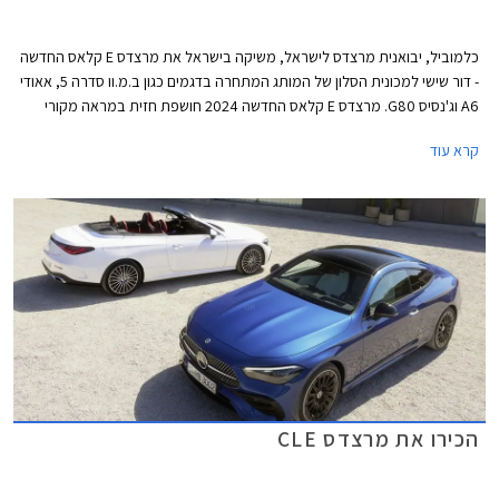
כלמוביל, יבואנית מרצדס לישראל, משיקה בישראל את מרצדס E קלאס החדשה
- דור שישי למכונית הסלון של המותג המתחרה בדגמים כגון ב.מ.וו סדרה 5, אאודי
A6 וג'נסיס G80. מרצדס E קלאס החדשה 2024 חושפת חזית במראה מקורי
השואב השראה מהדגמים החשמליים של היצרנית וכוללת גריל בדוגמת כוכבים
קרא עוד
עם מסגרת עבה בצבע שחור מבריק, הגולשת אל עבר הפנסים הקדמיים אשר
זוכים לחותמת תאורה בעיצוב ייחודי. לקוחות שמרנים יותר יוכלו לבחור בגריל
סורגים קלאסי בגימור כרום. מאחור ניתן לזהות חותמת תאורה ייחודית בצורת
סמל הכוכב של מרצדס.
הכירו את מרצדס CLE