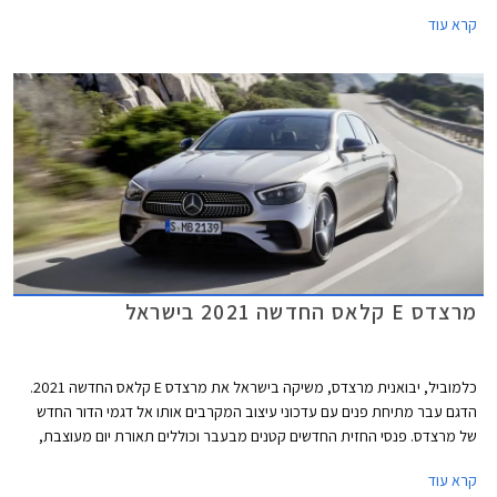
של הדגם החדש והחגיגה נפתחת בהצגת תא הנוסעים החדש של הדגם. מרצדס E
קרא עוד
קלאס ומשפחת דגמי הסלון של מרצדס עדיין מחזיקה בתואר הדגם הנמכר ביותר
של מרצדס, על אף שבשנים האחרונות היא נעקפה על ידי רכבי הפנאי של
המותג.
מרצדס E קלאס החדשה 2021 בישראל
כלמוביל, יבואנית מרצדס, משיקה בישראל את מרצדס E קלאס החדשה 2021.
הדגם עבר מתיחת פנים עם עדכוני עיצוב המקרבים אותו אל דגמי הדור החדש
של מרצדס. פנסי החזית החדשים קטנים מבעבר וכוללים תאורת יום מעוצבת,
הגריל הקדמי רחב ובעל נוכחות, וכונסי האוויר בפגוש משדרים כוחניות. צללית
קרא עוד
הצד נותרה אלגנטית ומתאפיינת בקו מותניים מעודן המשתפל לאחור. הזנב מציג