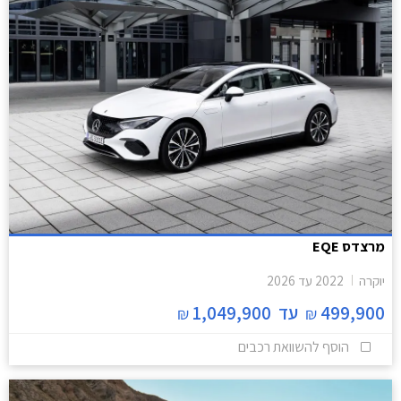
מרצדס EQE
יוקרה
2022
עד
2026
499,900
עד
1,049,900
₪
₪
הוסף להשוואת רכבים