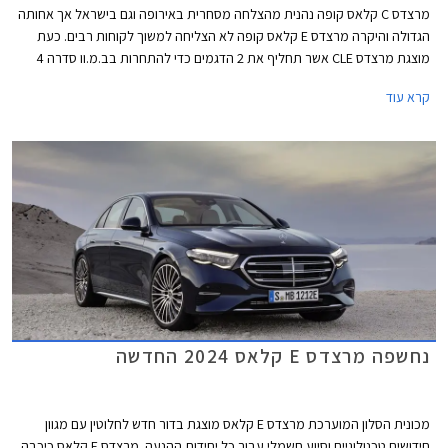
מרצדס C קלאס קופה נהנית מהצלחה מסחרית באירופה וגם בישראל אך אחותה
הגדולה והיקרה מרצדס E קלאס קופה לא הצליחה למשוך לקוחות רבים. כעת
מוצגת מרצדס CLE אשר תחליף את 2 הדגמים כדי להתחרות בב.מ.וו סדרה 4
ואאודי A5. מרצדס CLE תגיע במרכב קופה וקבריולט, השיווק בישראל יחל
קרא עוד
ברבעון הראשון של 2024.
נחשפה מרצדס E קלאס 2024 החדשה
מכונית הסלון המוערכת מרצדס E קלאס מוצגת בדור חדש לחלוטין עם מגוון
חידושים טכנולוגיים וסיוע חשמלי עבור כל יחידות ההנעה. מרצדס E קלאס כיכבה