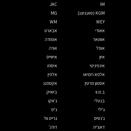
JAC
IM
KGM (סאנגיונג)
MG
WM
WEY
אאודי
אבארט
אווטאר
אומודה
אופל
אורה
איון
אייווייס
אינפיניטי
איסוזו
אלפא רומיאו
אלפין
אסטון מרטין
אקספנג
ב.מ.וו
ביואיק
בנטלי
ג'אקו
ג'ילי
ג'יפ
ג'נסיס
גרייט וול
דאצ'יה
דודג'