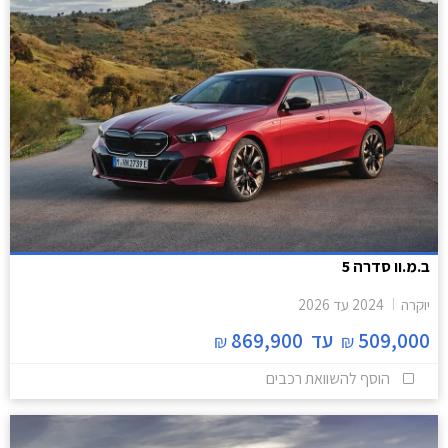
ב.מ.וו סדרה 5
יוקרה
2024
עד
2026
509,000
עד
869,900
₪
₪
הוסף להשוואת רכבים