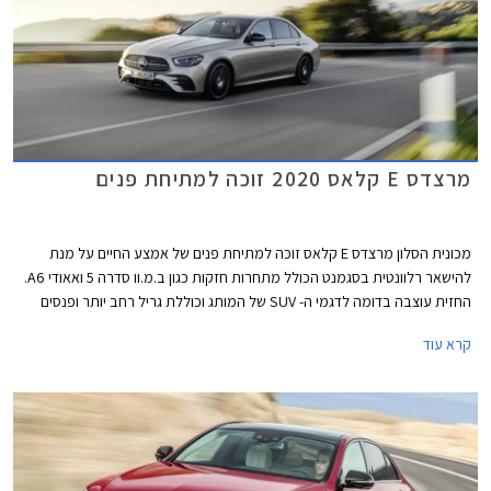
מרצדס E קלאס 2020 זוכה למתיחת פנים
מכונית הסלון מרצדס E קלאס זוכה למתיחת פנים של אמצע החיים על מנת
להישאר רלוונטית בסגמנט הכולל מתחרות חזקות כגון ב.מ.וו סדרה 5 ואאודי A6.
החזית עוצבה בדומה לדגמי ה- SUV של המותג וכוללת גריל רחב יותר ופנסים
חדשים. מאחור ניתן לזהות יחידות תאורה אופקיות במקום אנכיות בדגם היוצא.
קרא עוד
כמו כן, הפגושים עוצבו מחדש וחישוקים בעיצובים שונים משלימים את העיצוב
החיצוני.