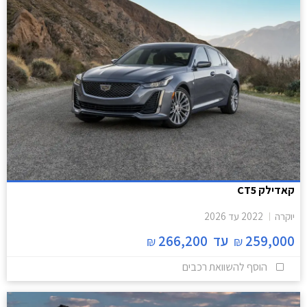
קאדילק CT5
יוקרה
2022
עד
2026
259,000
עד
266,200
₪
₪
הוסף להשוואת רכבים