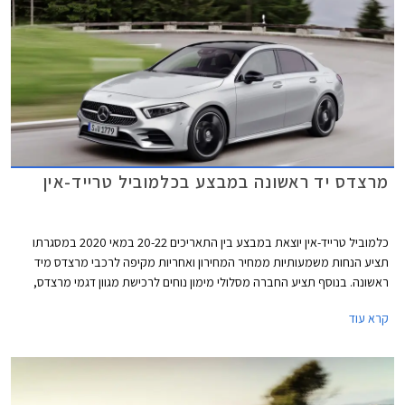
מרצדס יד ראשונה במבצע בכלמוביל טרייד-אין
כלמוביל טרייד-אין יוצאת במבצע בין התאריכים 20-22 במאי 2020 במסגרתו
תציע הנחות משמעותיות ממחיר המחירון ואחריות מקיפה לרכבי מרצדס מיד
ראשונה. בנוסף תציע החברה מסלולי מימון נוחים לרכישת מגוון דגמי מרצדס,
ביניהם מסלול הכולל רכישה מיידית ודחיית התשלום הראשון ב- 3 חודשים.
קרא עוד