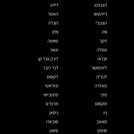
דונגפנג
דייהו
דייהטסו
האמר
הונגצ'י
הונדה
וויה
וולוו
זיקר
טויוטה
טסלה
יגואר
יונדאי
לינק אנד קו
ליפמוטור
לנד רובר
לנצ'יה
לקסוס
מאזדה
מזראטי
מיני
מיצובישי
מקסוס
מרצדס
ניו
ניסאן
סאאב
סובארו
סוזוקי
סיאט