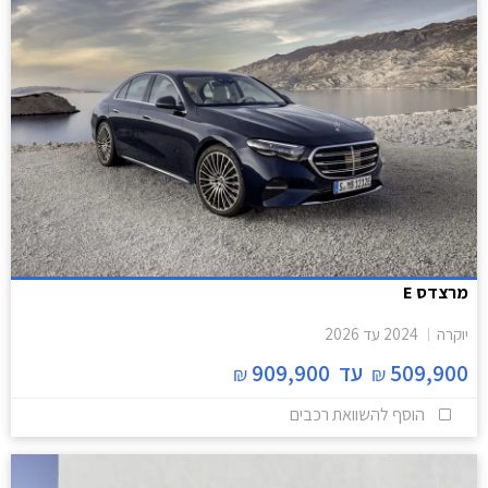
מרצדס E
יוקרה
2024
עד
2026
509,900
עד
909,900
₪
₪
הוסף להשוואת רכבים