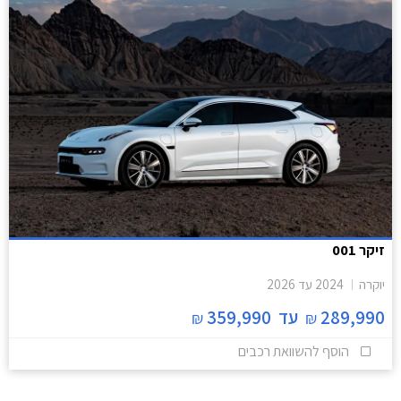
זיקר 001
יוקרה
2024
עד
2026
289,990
עד
359,990
₪
₪
הוסף להשוואת רכבים