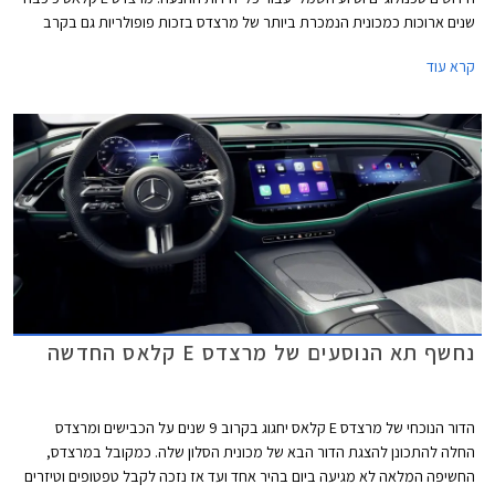
שנים ארוכות כמכונית הנמכרת ביותר של מרצדס בזכות פופולריות גם בקרב
נהגי מוניות וציי רכב של אחמי"ם, אולם בשנים האחרונות הפופולריות הגואה של
קרא עוד
רכבי הפנאי הכריעה גם אותה והיא נעקפה על ידי מרצדס GLC. המתחרה
העיקרית ב.מ.וו סדרה 5 כבר מחממת מנועים מעבר לפינה לקראת הצגת דור
חדש שיוצע גם עם יחידת הנעה חשמלית. אאודי לעומת זאת צפויה להחליף את
A6 בדור חדש שלא יוצע עוד עם מנועי בעירה פנימית.
נחשף תא הנוסעים של מרצדס E קלאס החדשה
הדור הנוכחי של מרצדס E קלאס יחגוג בקרוב 9 שנים על הכבישים ומרצדס
החלה להתכונן להצגת הדור הבא של מכונית הסלון שלה. כמקובל במרצדס,
החשיפה המלאה לא מגיעה ביום בהיר אחד ועד אז נזכה לקבל טפטופים וטיזרים