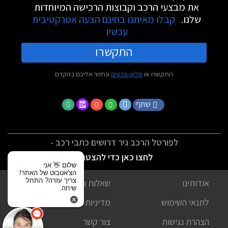
את מבצעי הרכב וקבוצות הרכישה המיוחדות
שלנו.
קבלו מאיתנו בחינם הצעה אטרקטיבית
עכשיו
התקשרו
התקשרו או
מלאו פרטים
ונחזור אליכם בהקדם
שתף
לפורטל הרכב גיר דרושים כתבי רכב -
לחצו כאן כדי להצטרף
שלום 👋 אני
הצ'אטבוט של האתר!
צריך עזרה? התחל
אודותינו
שאלות נפוצות
שיחה.
לתנאי השימוש
מדיניות פרטיות
הצהרת נגישות
צור קשר