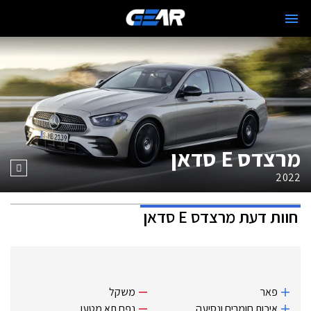
מרצדס E סדאן
2022
חוות דעת
מרצדס E סדאן
פאר
משקל
איכות חומרים ונסיעה
נפח תא מטען