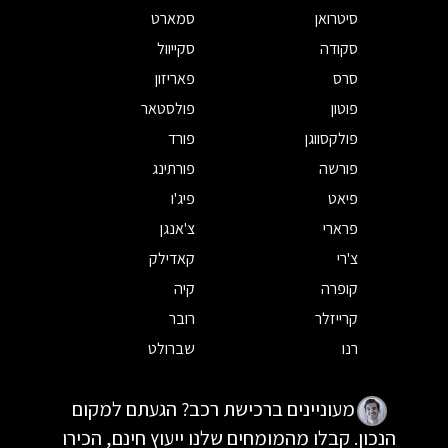
סיטרואן
סמארט
סקודה
סקייוול
סרס
פאריזון
פוטון
פולסטאר
פולקסווגן
פורד
פורשה
פורתינג
פיאט
פיג'ו
פרארי
צ'אנגן
צ'רי
קאדילק
קופרה
קיה
קרייזלר
רובר
רנו
שברולט
מעוניינים ברכישת רכב? הגעתם למקום
הנכון. קבלו מהמומחים שלנו ייעוץ חינם, הכירו