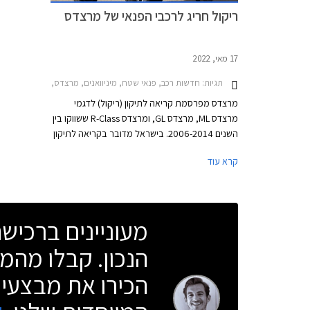
ריקול חריג לרכבי הפנאי של מרצדס
17 מאי, 2022
תגיות:
חדשות רכב, פנאי שטח, מיניוואנים, מרצדס, מרצדס R ארוך 2011-2013, מרצדס R קצר 2011-2012, מרצדס GL 2007-2009, מרצדס GL 2011-2011, מרצדס GL 2012-2013, מרצדס M 2012-2015, מרצדס M AMG 2008-2008, מרצדס M 2006-2009מרצדס M 2009-2011
מרצדס מפרסמת קריאה לתיקון (ריקול) לדגמי
מרצדס ML, מרצדס GL, ומרצדס R-Class ששווקו בין
השנים 2006-2014. בישראל מדובר בקריאה לתיקון
ל- 1,577 רכבים מחשש שמגבר הבלמים עלול לצבור
קרא עוד
קורוזיה שתשפיע על תפקודו. במקרה של קורוזיה
חריפה, בלימה חדה תפגע בתפקודו של מגבר
הבלמים ועוצמת הבלימה תפחת.
מעוניינים ברכי
הנכון. קבלו מהמו
הכירו את מבצעי 