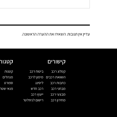
עדיין אין תגובות. השאירו את ההערה הראשונה.
קישורים
קטגורי
קטלוג רכב
ביטוח רכב
קטנות
השוואת רכבים
מימון לרכב
מנהלים
כתבות רכב
ליסינג
ספורט
מבחני רכב
רכב חדש
פנאי שטח
מבצעי רכב
ייעוץ רכב
מחירון רכב
רישום לניוזלטר