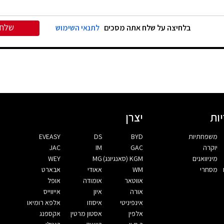
שלח
בלחיצה על שלח אתה מסכים
לתנאי השימוש
ות
יצרן
משפחתיות
BYD
DS
EVEASY
יוקרה
GAC
IM
JAC
מיניוואנים
KGM (סאנגיונג)
MG
WEY
מסחרי
WM
אאודי
אבארט
אווטאר
אומודה
אופל
אורה
איון
אייווייס
אינפיניטי
איסוזו
אלפא רומיאו
אלפין
אסטון מרטין
אקספנג