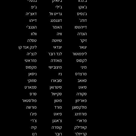
ב.מ.וו
ביואיק
בנטלי
ג'אקו
ג'ילי
ג'יפ
ג'נסיס
גרייט וול
דאצ'יה
דודג'
דונגפנג
דייהו
דייהטסו
האמר
הונגצ'י
הונדה
וויה
וולוו
זיקר
טויוטה
טסלה
יגואר
יונדאי
לינק אנד קו
ליפמוטור
לנד רובר
לנצ'יה
לקסוס
מאזדה
מזראטי
מיני
מיצובישי
מקסוס
מרצדס
ניו
ניסאן
סאאב
סובארו
סוזוקי
סיאט
סיטרואן
סמארט
סקודה
סקייוול
סרס
פאריזון
פוטון
פולסטאר
פולקסווגן
פורד
פורשה
פורתינג
פיאט
פיג'ו
פרארי
צ'אנגן
צ'רי
קאדילק
קופרה
קיה
קרייזלר
רובר
רנו