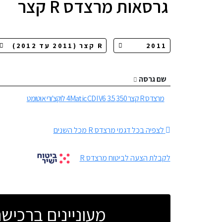
גרסאות
מרצדס R קצר
שם גרסה
מרצדס R קצר 350 3.5 4Matic CDI V6 לוקצ'ורי אוטומט
לצפיה בכל דגמי מרצדס R מכל השנים
לקבלת הצעה לביטוח מרצדס R
מעוניינים ברכי