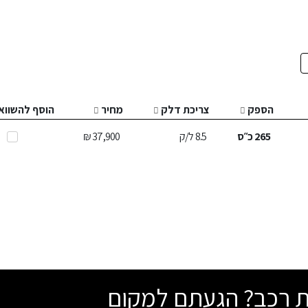
הספק
צריכת דלק
מחיר
הוסף להשווא
265
כ״ס
8.5
ל/ק
37,900 ₪
שת רכב? הגעתם למקום