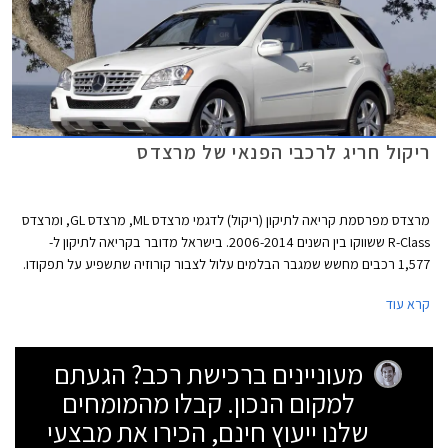
ריקול חריג לרכבי הפנאי של מרצדס
מרצדס מפרסמת קריאה לתיקון (ריקול) לדגמי מרצדס ML, מרצדס GL, ומרצדס
R-Class ששווקו בין השנים 2006-2014. בישראל מדובר בקריאה לתיקון ל-
1,577 רכבים מחשש שמגבר הבלמים עלול לצבור קורוזיה שתשפיע על תפקודו.
במקרה של קורוזיה חריפה, בלימה חדה תפגע בתפקודו של מגבר הבלמים
קרא עוד
ועוצמת הבלימה תפחת.
מעוניינים ברכישת רכב? הגעתם
למקום הנכון. קבלו מהמומחים
שלנו ייעוץ חינם, הכירו את מבצעי