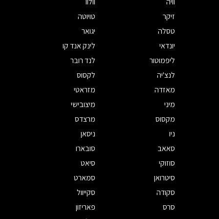
וויה
וולוו
זיקר
טויוטה
טסלה
יגואר
יונדאי
לינק אנד קו
ליפמוטור
לנד רובר
לנצ'יה
לקסוס
מאזדה
מזראטי
מיני
מיצובישי
מקסוס
מרצדס
ניו
ניסאן
סאאב
סובארו
סוזוקי
סיאט
סיטרואן
סמארט
סקודה
סקייוול
סרס
פאריזון