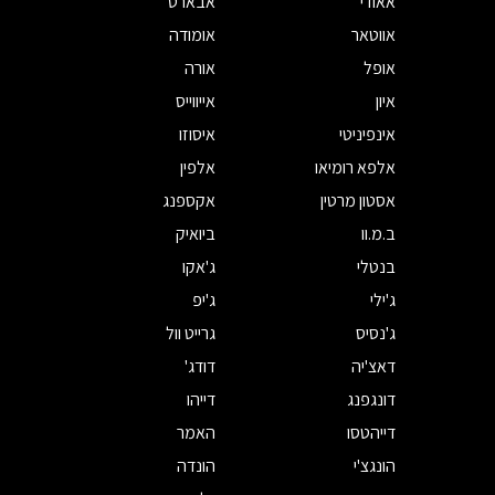
אאודי
אבארט
אווטאר
אומודה
אופל
אורה
איון
אייווייס
אינפיניטי
איסוזו
אלפא רומיאו
אלפין
אסטון מרטין
אקספנג
ב.מ.וו
ביואיק
בנטלי
ג'אקו
ג'ילי
ג'יפ
ג'נסיס
גרייט וול
דאצ'יה
דודג'
דונגפנג
דייהו
דייהטסו
האמר
הונגצ'י
הונדה