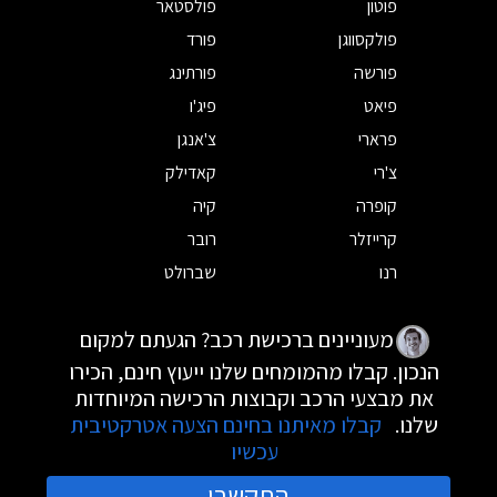
פוטון
פולסטאר
פולקסווגן
פורד
פורשה
פורתינג
פיאט
פיג'ו
פרארי
צ'אנגן
צ'רי
קאדילק
קופרה
קיה
קרייזלר
רובר
רנו
שברולט
מעוניינים ברכישת רכב? הגעתם למקום
הנכון. קבלו מהמומחים שלנו ייעוץ חינם, הכירו
את מבצעי הרכב וקבוצות הרכישה המיוחדות
שלנו.
קבלו מאיתנו בחינם הצעה אטרקטיבית
עכשיו
התקשרו