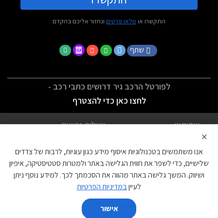
התקשרו או
מלאו פרטים
ונחזור אליכם בהקדם
שתף
לפורטל הרכב גיר דרושים כתבי רכב -
לחצו כאן כדי להצטרף
אודותינו
שאלות נפוצות
×
לתנאי השימוש
מדיניות פרטיות
אנו משתמשים בטכנולוגיות איסוף מידע כגון עוגיות, לרבות של צדדים
הצהרת נגישות
צור קשר
שלישיים, כדי לשפר את חווית הגלישה באתר ולמטרות סטטיסטיקה, איפיון
ושיווק. המשך גלישה באתר מהווה את הסכמתך לכך. למידע נוסף ניתן
עוגיות
לעיין
במדיניות הפרטיות
אישור