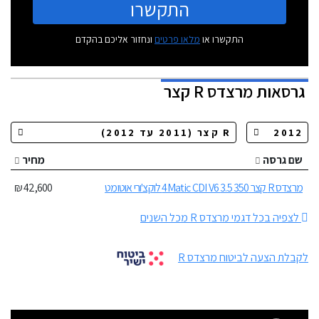
התקשרו
התקשרו או
מלאו פרטים
ונחזור אליכם בהקדם
גרסאות
מרצדס R קצר
שם גרסה
מחיר
מרצדס R קצר 350 3.5 4Matic CDI V6 לוקצ'ורי אוטומט
42,600 ₪
לצפיה בכל דגמי מרצדס R מכל השנים
לקבלת הצעה לביטוח מרצדס R