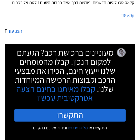
קלאס טכנולוגיות חדשניות ופורצות דרך אשר ברבות השנים זולגות אל רכבים
עממיים יותר. נזכיר כי מרצדס S קלאס בדורותיה הקודמים הייתה זו שהציגה
קרא עוד
לראשונה את כרית האוויר ואת מערכת בקרת השיוט האדפטיבית.
הצג עוד
מעוניינים ברכישת רכב? הגעתם
למקום הנכון. קבלו מהמומחים
שלנו ייעוץ חינם, הכירו את מבצעי
הרכב וקבוצות הרכישה המיוחדות
שלנו.
קבלו מאיתנו בחינם הצעה
אטרקטיבית עכשיו
התקשרו
התקשרו או
מלאו פרטים
ונחזור אליכם בהקדם