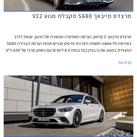
מרצדס מייבאך S680 מקבלת מנוע V12
מרצדס מייבאך S קלאס, הגרסה האולטרה מפוארת של הדגם, יוצאת לדרך
באירופה ולראשונה חושפת היצרנית פרטים טכניים אודות הגרסה הבכירה S680
המצוידת במנוע טורבו בנזין V12 בנפח 6.0 ליטרים עם הספק מרבי של 630 כ"ס
ומומנט מרבי אדיר של 91.7 קג"מ. המנוע משודך לתיבת 9 הילוכים אוטומטית
קרא עוד
ולמערכת הנעה כפולה, ומאפשר תאוצה 0-100 קמ"ש תוך 4.5 שניות ומהירות
מרבית של 250 קמ"ש. צריכת הדלק המשולבת עומדת על 7.3 ק"מ לליטר.