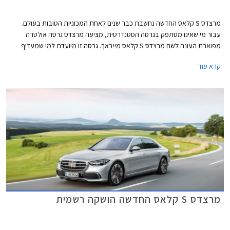
מרצדס S קלאס החדשה נחשבת כבר שנים לאחת המכוניות הטובות בעולם.
עבור מי שאינו מסתפק בגרסה הסטנדרטית, מציעה מרצדס גרסה אולטרה
מפוארת העונה לשם מרצדס S קלאס מייבאך. גרסה זו מיועדת למי שמעדיף
להעסיק נהג ולבלות את הנסיעה במושב האחורי.
קרא עוד
מרצדס S קלאס החדשה הושקה רשמית