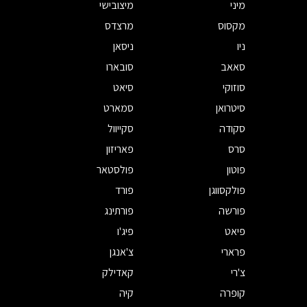
מיני
מיצובישי
מקסוס
מרצדס
ניו
ניסאן
סאאב
סובארו
סוזוקי
סיאט
סיטרואן
סמארט
סקודה
סקייוול
סרס
פאריזון
פוטון
פולסטאר
פולקסווגן
פורד
פורשה
פורתינג
פיאט
פיג'ו
פרארי
צ'אנגן
צ'רי
קאדילק
קופרה
קיה