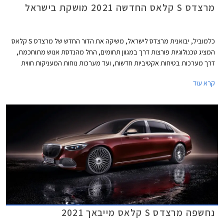
מרצדס S קלאס החדשה 2021 מושקת בישראל
כלמוביל, יבואנית מרצדס לישראל, משיקה את הדור החדש של מרצדס S קלאס
המציג טכנולוגיות פורצות דרך במגוון תחומים, החל מהנדסת אנוש מתוחכמת,
דרך מערכות בטיחות אקטיביות חדשות, ועד מערכות נוחות המעניקות חווית
נסיעה עילאית.
קרא עוד
נחשפה מרצדס S קלאס מייבאך 2021