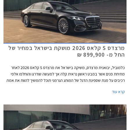
מרצדס S קלאס 2026 מושקת בישראל במחיר של
החל מ- 899,900 ₪
כלמוביל, יבואנית מרצדס, משיקה בישראל את מרצדס S קלאס 2026 לאחר
מתיחת פנים אשר במבט ראשון נראית קלה אך למעשה שודרגו והוחלפו אלפי
רכיבים על מנת שספינת הדגל של המותג הגרמני תוכל להמשיך להוות את אמת
המידה בסגמנט היוקרה. הדגם המעודכן מגיע בתצורת מרכב ארוך ובמחיר
קרא עוד
תחרותי של החל מ- 899,000 ₪, הכולל הרחבת אחריות לשנה רביעית וחבילת
3 טיפולים תקופתיים.