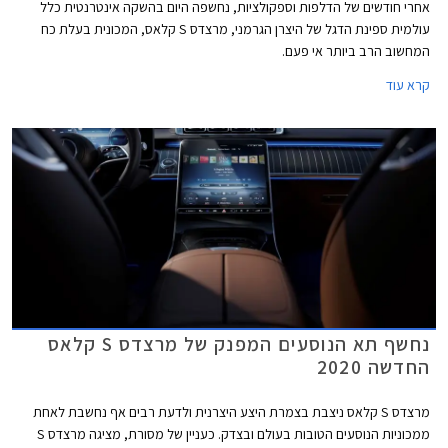
אחרי חודשים של הדלפות וספקולציות, נחשפה היום בהשקה אינטרנטית כלל
עולמית ספינת הדגל של היצרן הגרמני, מרצדס S קלאס, המכונית בעלת כח
המחשוב הרב ביותר אי פעם.
קרא עוד
נחשף תא הנוסעים המפנק של מרצדס S קלאס
החדשה 2020
מרצדס S קלאס ניצבת בצמרת היצע היצרנית ולדעת רבים אף נחשבת לאחת
ממכוניות הנוסעים הטובות בעולם ובצדק. כעניין של מסורת, מציגה מרצדס S