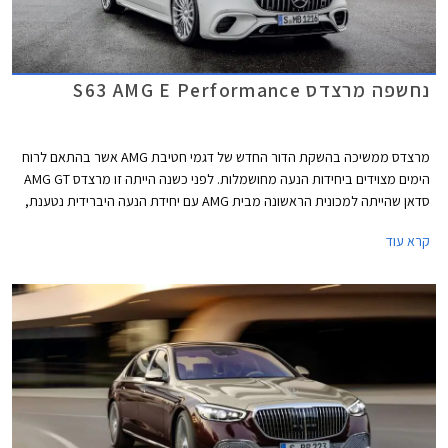
נחשפה מרצדס S63 AMG E Performance
מרצדס ממשיכה בהשקת הדור החדש של דגמי חטיבת AMG אשר בהתאם לרוח
הימים מצוידים ביחידות הנעה מחושמלות. לפני כשנה הייתה זו מרצדס AMG GT
סדאן שהייתה למכונית הראשונה מבית AMG עם יחידת הנעה היברידית נטענת,
לפני מספר חודשים הצטרפה אליה מרצדס C63 AMG החדשה, וכעת מגיע תורה
קרא עוד
של ספינת הדגל מרצדס S63 AMG E Performance.