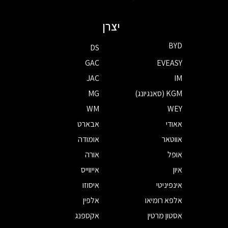
יצרן
BYD
DS
GAC
EVEASY
JAC
IM
KGM (סאנגיונג)
MG
WM
WEY
אאודי
אבארט
אווטאר
אומודה
אופל
אורה
איון
אייווייס
אינפיניטי
איסוזו
אלפא רומיאו
אלפין
אסטון מרטין
אקספנג