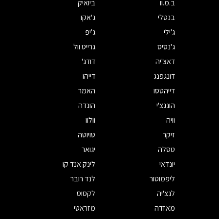
ב.מ.וו
ביואיק
בנטלי
ג'אקו
ג'ילי
ג'יפ
ג'נסיס
גרייט וול
דאצ'יה
דודג'
דונגפנג
דייהו
דייהטסו
האמר
הונגצ'י
הונדה
וויה
וולוו
זיקר
טויוטה
טסלה
יגואר
יונדאי
לינק אנד קו
ליפמוטור
לנד רובר
לנצ'יה
לקסוס
מאזדה
מזראטי