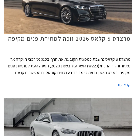
מרצדס S קלאס 2026 זוכה למתיחת פנים מקיפה
מרצדס S קלאס נחשבת כמכונית הקובעת את הרף בסגמנט רכבי היוקרה אך
מאחר והדור הנוכחי (W223) הושק עוד בשנת 2020, הגיעה העת למתיחת פנים
מקיפה. במבט ראשון נראה כי מדובר בעדכונים קומסטיים המיישרים קו עם
הדגמים הצעירים של המותג אך מרצדס מדווחת על כ- 2,700 רכיבים חדשים
קרא עוד
ושלל שינויים עמוקים ומהותיים.