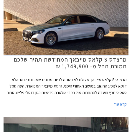
מרצדס S קלאס מייבאך המחודשת תהיה שלכם
תמורת החל מ- 1,749,900 ₪
מרצדס S קלאס מייבאך מעולם לא ניסתה להיות מכונית שמכוונת לנהג אלא
דווקא לנוסע החשוב במושב האחורי הימני. גרסת מייבאך המפוארת הינה סמל
סטטוס נוצץ ונועדה להתחרות מול רכבי אולטרה פרימיום כגון בנטלי פליינג ספור
ורולס רויס גוסט. כעת מושקת בישראל מרצדס S קלאס מייבאך לאחר מתיחת
קרא עוד
פנים המלטשת את המתכון המוכר ומבטיחה ניתוק מוחלט מהפקקים שבחוץ.
במקביל לתוספת אבזור נוחות וממשקים חדשים, המכונית מציינת פרידה די
כואבת ממנוע ה- V12 המיתולוגי בגרסה הבכירה לטובת מנוע V8 - אילוץ של
תקנות זיהום האוויר. הדגם ישווק בשתי גרסאות במחיר התחלתי של 1,749,900
₪.