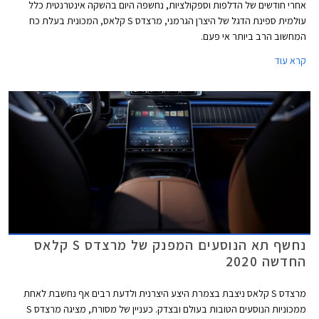
אחרי חודשים של הדלפות וספקולציות, נחשפה היום בהשקה אינטרנטית כלל
עולמית ספינת הדגל של היצרן הגרמני, מרצדס S קלאס, המכונית בעלת כח
המחשוב הרב ביותר אי פעם.
קרא עוד
נחשף תא הנוסעים המפנק של מרצדס S קלאס
החדשה 2020
מרצדס S קלאס ניצבת בצמרת היצע היצרנית ולדעת רבים אף נחשבת לאחת
ממכוניות הנוסעים הטובות בעולם ובצדק. כעניין של מסורת, מציגה מרצדס S