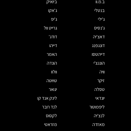
ב.מ.וו
ביואיק
בנטלי
ג'אקו
ג'ילי
ג'יפ
ג'נסיס
גרייט וול
דאצ'יה
דודג'
דונגפנג
דייהו
דייהטסו
האמר
הונגצ'י
הונדה
וויה
וולוו
זיקר
טויוטה
טסלה
יגואר
יונדאי
לינק אנד קו
ליפמוטור
לנד רובר
לנצ'יה
לקסוס
מאזדה
מזראטי