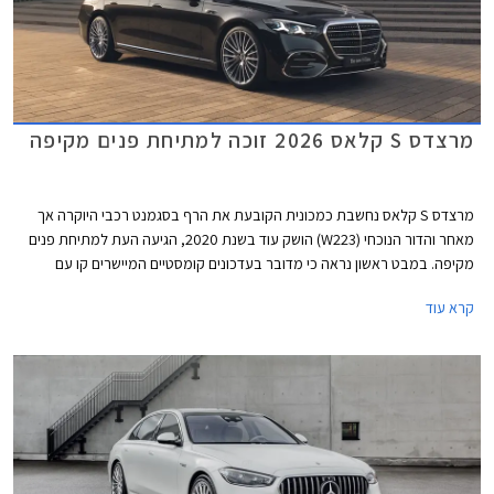
מרצדס S קלאס 2026 זוכה למתיחת פנים מקיפה
מרצדס S קלאס נחשבת כמכונית הקובעת את הרף בסגמנט רכבי היוקרה אך
מאחר והדור הנוכחי (W223) הושק עוד בשנת 2020, הגיעה העת למתיחת פנים
מקיפה. במבט ראשון נראה כי מדובר בעדכונים קומסטיים המיישרים קו עם
הדגמים הצעירים של המותג אך מרצדס מדווחת על כ- 2,700 רכיבים חדשים
קרא עוד
ושלל שינויים עמוקים ומהותיים.