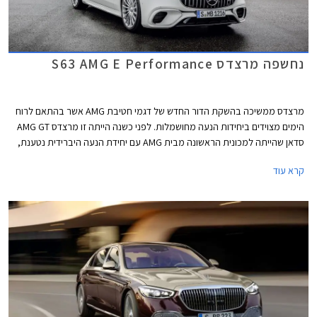
נחשפה מרצדס S63 AMG E Performance
מרצדס ממשיכה בהשקת הדור החדש של דגמי חטיבת AMG אשר בהתאם לרוח
הימים מצוידים ביחידות הנעה מחושמלות. לפני כשנה הייתה זו מרצדס AMG GT
סדאן שהייתה למכונית הראשונה מבית AMG עם יחידת הנעה היברידית נטענת,
לפני מספר חודשים הצטרפה אליה מרצדס C63 AMG החדשה, וכעת מגיע תורה
קרא עוד
של ספינת הדגל מרצדס S63 AMG E Performance.