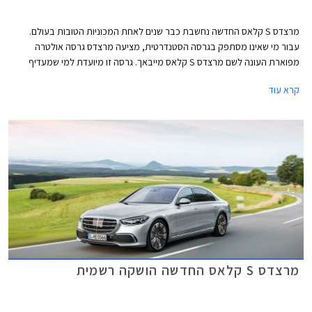
מרצדס S קלאס החדשה נחשבת כבר שנים לאחת המכוניות הטובות בעולם.
עבור מי שאינו מסתפק בגרסה הסטנדרטית, מציעה מרצדס גרסה אולטרה
מפוארת העונה לשם מרצדס S קלאס מייבאך. גרסה זו מיועדת למי שמעדיף
להעסיק נהג ולבלות את הנסיעה במושב האחורי.
קרא עוד
מרצדס S קלאס החדשה הושקה רשמית