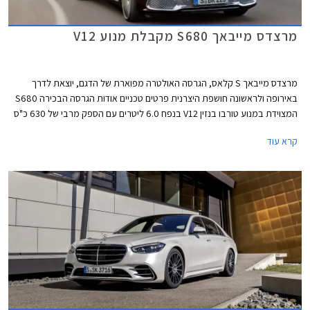
מרצדס מייבאך S680 מקבלת מנוע V12
מרצדס מייבאך S קלאס, הגרסה האולטרה מפוארת של הדגם, יוצאת לדרך
באירופה ולראשונה חושפת היצרנית פרטים טכניים אודות הגרסה הבכירה S680
המצוידת במנוע טורבו בנזין V12 בנפח 6.0 ליטרים עם הספק מרבי של 630 כ"ס
ומומנט מרבי אדיר של 91.7 קג"מ. המנוע משודך לתיבת 9 הילוכים אוטומטית
קרא עוד
ולמערכת הנעה כפולה, ומאפשר תאוצה 0-100 קמ"ש תוך 4.5 שניות ומהירות
מרבית של 250 קמ"ש. צריכת הדלק המשולבת עומדת על 7.3 ק"מ לליטר.