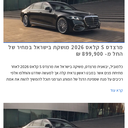
מרצדס S קלאס 2026 מושקת בישראל במחיר של
החל מ- 899,900 ₪
כלמוביל, יבואנית מרצדס, משיקה בישראל את מרצדס S קלאס 2026 לאחר
מתיחת פנים אשר במבט ראשון נראית קלה אך למעשה שודרגו והוחלפו אלפי
רכיבים על מנת שספינת הדגל של המותג הגרמני תוכל להמשיך להוות את אמת
המידה בסגמנט היוקרה. הדגם המעודכן מגיע בתצורת מרכב ארוך ובמחיר
קרא עוד
תחרותי של החל מ- 899,000 ₪, הכולל הרחבת אחריות לשנה רביעית וחבילת
3 טיפולים תקופתיים.