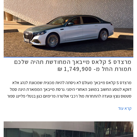
מרצדס S קלאס מייבאך המחודשת תהיה שלכם
תמורת החל מ- 1,749,900 ₪
מרצדס S קלאס מייבאך מעולם לא ניסתה להיות מכונית שמכוונת לנהג אלא
דווקא לנוסע החשוב במושב האחורי הימני. גרסת מייבאך המפוארת הינה סמל
סטטוס נוצץ ונועדה להתחרות מול רכבי אולטרה פרימיום כגון בנטלי פליינג ספור
ורולס רויס גוסט. כעת מושקת בישראל מרצדס S קלאס מייבאך לאחר מתיחת
קרא עוד
פנים המלטשת את המתכון המוכר ומבטיחה ניתוק מוחלט מהפקקים שבחוץ.
במקביל לתוספת אבזור נוחות וממשקים חדשים, המכונית מציינת פרידה די
כואבת ממנוע ה- V12 המיתולוגי בגרסה הבכירה לטובת מנוע V8 - אילוץ של
תקנות זיהום האוויר. הדגם ישווק בשתי גרסאות במחיר התחלתי של 1,749,900
₪.