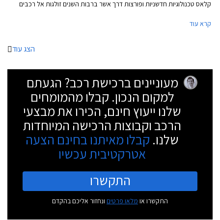
קלאס טכנולוגיות חדשניות ופורצות דרך אשר ברבות השנים זולגות אל רכבים
עממיים יותר. נזכיר כי מרצדס S קלאס בדורותיה הקודמים הייתה זו שהציגה
קרא עוד
לראשונה את כרית האוויר ואת מערכת בקרת השיוט האדפטיבית.
הצג עוד
מעוניינים ברכישת רכב? הגעתם
למקום הנכון. קבלו מהמומחים
שלנו ייעוץ חינם, הכירו את מבצעי
הרכב וקבוצות הרכישה המיוחדות
שלנו.
קבלו מאיתנו בחינם הצעה
אטרקטיבית עכשיו
התקשרו
התקשרו או
מלאו פרטים
ונחזור אליכם בהקדם