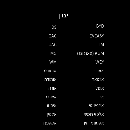
יצרן
BYD
DS
GAC
EVEASY
JAC
IM
KGM (סאנגיונג)
MG
WM
WEY
אאודי
אבארט
אווטאר
אומודה
אופל
אורה
איון
אייווייס
אינפיניטי
איסוזו
אלפא רומיאו
אלפין
אסטון מרטין
אקספנג