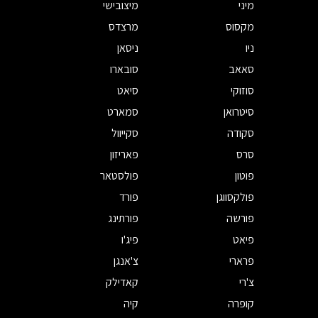
מיני
מיצובישי
מקסוס
מרצדס
ניו
ניסאן
סאאב
סובארו
סוזוקי
סיאט
סיטרואן
סמארט
סקודה
סקייוול
סרס
פאריזון
פוטון
פולסטאר
פולקסווגן
פורד
פורשה
פורתינג
פיאט
פיג'ו
פרארי
צ'אנגן
צ'רי
קאדילק
קופרה
קיה