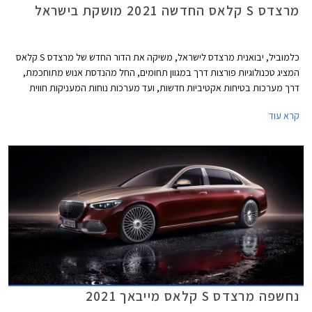
מרצדס S קלאס החדשה 2021 מושקת בישראל
כלמוביל, יבואנית מרצדס לישראל, משיקה את הדור החדש של מרצדס S קלאס
המציג טכנולוגיות פורצות דרך במגוון תחומים, החל מהנדסת אנוש מתוחכמת,
דרך מערכות בטיחות אקטיביות חדשות, ועד מערכות נוחות המעניקות חווית
נסיעה עילאית.
קרא עוד
נחשפה מרצדס S קלאס מייבאך 2021